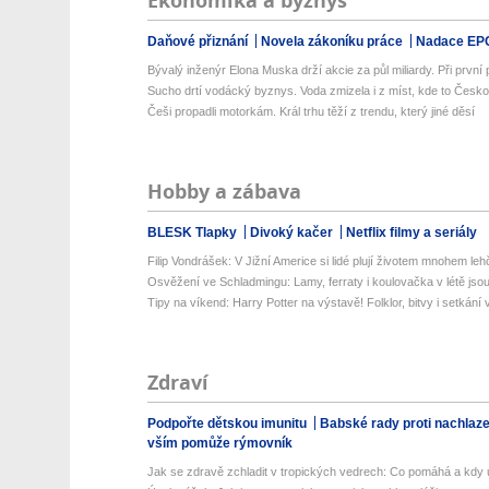
Ekonomika a byznys
Daňové přiznání
Novela zákoníku práce
Nadace EP
Bývalý inženýr Elona Muska drží akcie za půl miliardy. Při první př
Sucho drtí vodácký byznys. Voda zmizela i z míst, kde to Česko
Češi propadli motorkám. Král trhu těží z trendu, který jiné děsí
Hobby a zábava
BLESK Tlapky
Divoký kačer
Netflix filmy a seriály
Filip Vondrášek: V Jižní Americe si lidé plují životem mnohem lehče
Osvěžení ve Schladmingu: Lamy, ferraty i koulovačka v létě jsou 
Tipy na víkend: Harry Potter na výstavě! Folklor, bitvy i setkání 
Zdraví
Podpořte dětskou imunitu
Babské rady proti nachlaz
vším pomůže rýmovník
Jak se zdravě zchladit v tropických vedrech: Co pomáhá a kdy už