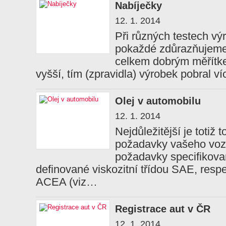
Nabíječky
12. 1. 2014
Při různých testech vý
pokaždé zdůrazňujeme, 
celkem dobrým měřítkem
vyšší, tím (zpravidla) výrobek pobral v
Olej v automobilu
12. 1. 2014
Nejdůležitější je totiž t
požadavky vašeho vozu
požadavky specifikova
definované viskozitní třídou SAE, respe
ACEA (viz…
Registrace aut v ČR
12. 1. 2014