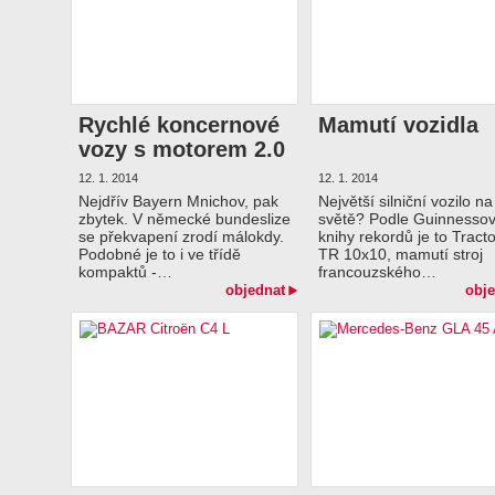
Rychlé koncernové
Mamutí vozidla
vozy s motorem 2.0
TDI
12. 1. 2014
12. 1. 2014
Nejdřív Bayern Mnichov, pak
Největší silniční vozilo na
zbytek. V německé bundeslize
světě? Podle Guinnesso
se překvapení zrodí málokdy.
knihy rekordů je to Trac
Podobné je to i ve třídě
TR 10x10, mamutí stroj
kompaktů -…
francouzského…
objednat
obje