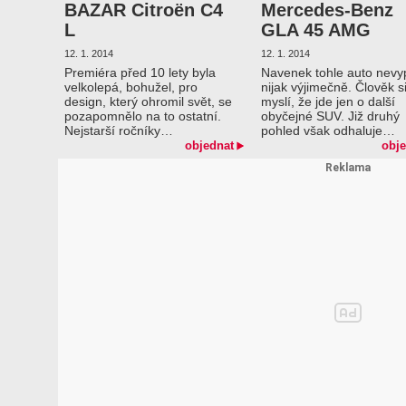
BAZAR Citroën C4
Mercedes-Benz
L
GLA 45 AMG
12. 1. 2014
12. 1. 2014
Premiéra před 10 lety byla
Navenek tohle auto nev
velkolepá, bohužel, pro
nijak výjimečně. Člověk s
design, který ohromil svět, se
myslí, že jde jen o další
pozapomnělo na to ostatní.
obyčejné SUV. Již druhý
Nejstarší ročníky…
pohled však odhaluje…
objednat
obje