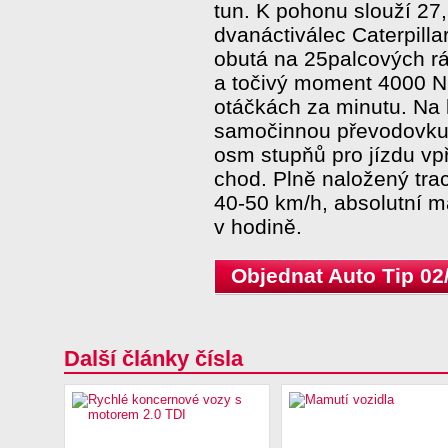
tun. K pohonu slouží 27
dvanáctiválec Caterpilla
obutá na 25palcových rá
a točivý moment 4000 N
otáčkách za minutu. Na k
samočinnou převodovku 
osm stupňů pro jízdu vpř
chod. Plně naložený tra
40-50 km/h, absolutní m
v hodině.
Objednat Auto Tip 02
Další články čísla