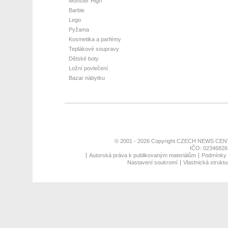
Monster High
Barbie
Lego
Pyžama
Kosmetika a parfémy
Teplákové soupravy
Dětské boty
Ložní povlečení
Bazar nábytku
© 2001 - 2026 Copyright
CZECH NEWS CENT
IČO: 02346826,
Autorská práva k publikovaným materiálům
Podmínky p
Nastavení soukromí
Vlastnická struktu