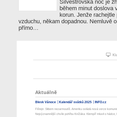
Silvestrovská noc je ž
během minut doslova v
korun. Jenže rachejtle 
vzduchu, někam dopadnou. Nemluvě o t
přímo…
Kla
Aktuálně
Blesk Vánoce
Kalendář svátků 2025
INFO.cz
Fištejn: Slibem nezarmoutíš. Ameriku ovládá nová verze komunis
Nejvýznamnější chvíle pohřbu Knížáka: Klempíř mluvil o hádce, K