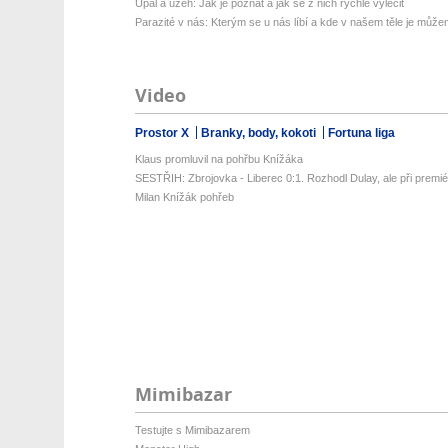
Úpal a úžeh: Jak je poznat a jak se z nich rychle vyléčit
Parazité v nás: Kterým se u nás líbí a kde v našem těle je můžem
Video
Prostor X
Branky, body, kokoti
Fortuna liga
Klaus promluvil na pohřbu Knížáka
SESTŘIH: Zbrojovka - Liberec 0:1. Rozhodl Dulay, ale při premiéř
Milan Knížák pohřeb
Mimibazar
Testujte s Mimibazarem