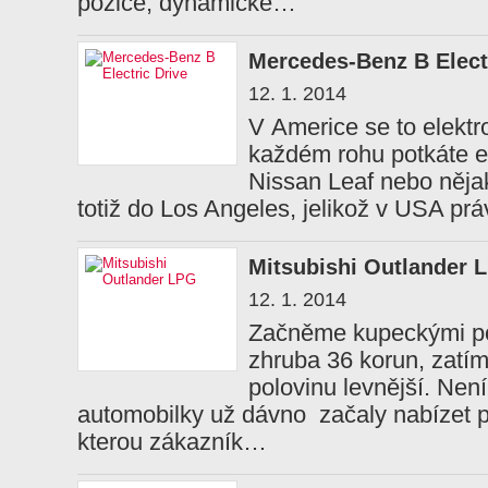
pozice, dynamické…
Mercedes-Benz B Elect
12. 1. 2014
V Americe se to elektr
každém rohu potkáte el
Nissan Leaf nebo nějak
totiž do Los Angeles, jelikož v USA pr
Mitsubishi Outlander 
12. 1. 2014
Začněme kupeckými počt
zhruba 36 korun, zatí
polovinu levnější. Není
automobilky už dávno začaly nabízet p
kterou zákazník…