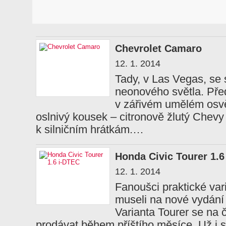
Chevrolet Camaro
12. 1. 2014
Tady, v Las Vegas, se s
neonového světla. Pře
v zářivém umělém osvě
oslnivý kousek – citronově žlutý Chevy
k silničním hrátkám.…
Honda Civic Tourer 1.6
12. 1. 2014
Fanoušci praktické var
museli na nové vydání 
Varianta Tourer se na
prodávat během příštího měsíce. Už i 