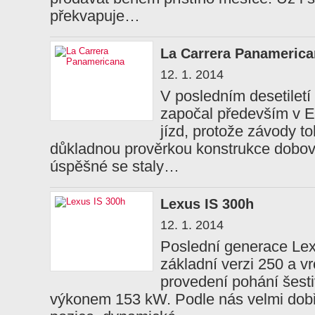
překvapuje…
La Carrera Panameric
12. 1. 2014
V posledním desetiletí
započal především v 
jízd, protože závody t
důkladnou prověrkou konstrukce dobov
úspěšné se staly…
Lexus IS 300h
12. 1. 2014
Poslední generace Lex
základní verzi 250 a v
provedení pohání šestiv
výkonem 153 kW. Podle nás velmi dobř