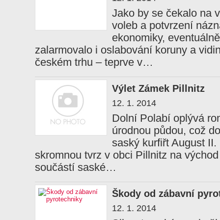
Jako by se čekalo na 
voleb a potvrzení názn
ekonomiky, eventuálně
zalarmovalo i oslabování koruny a vidi
českém trhu – teprve v…
Výlet Zámek Pillnitz
12. 1. 2014
Dolní Polabí oplývá ro
úrodnou půdou, což do
saský kurfiřt August II.
skromnou tvrz v obci Pillnitz na výcho
součástí saské…
Škody od zábavní pyro
12. 1. 2014