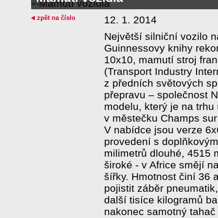
zpět na číslo
12. 1. 2014
Největší silniční vozilo 
Guinnessovy knihy reko
10x10, mamutí stroj fra
(Transport Industry Inter
z předních světových sp
přepravu – společnost N
modelu, který je na trhu u
v městečku Champs sur 
V nabídce jsou verze 6x
provedení s doplňkovým
milimetrů dlouhé, 451
široké - v Africe smějí n
šířky. Hmotnost činí 36 
pojistit záběr pneumatik,
další tisíce kilogramů ba
nakonec samotný tahač 