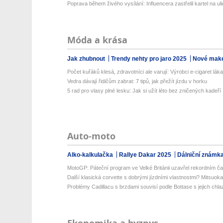
Poprava během živého vysílání: Influencera zastřelil kartel na uli
Móda a krása
Jak zhubnout
Trendy nehty pro jaro 2025
Nové make
Počet kuřáků klesá, zdravotníci ale varují: Výrobci e-cigaret lákaj
Vedra dávají řidičům zabrat: 7 tipů, jak přežít jízdu v horku
5 rad pro vlasy plné lesku: Jak si užít léto bez zničených kadeří
Auto-moto
Alko-kalkulačka
Rallye Dakar 2025
Dálniční známk
MotoGP: Páteční program ve Velké Británii uzavřel rekordním č
Další klasická corvette s dobrými jízdními vlastnostmi? Mitsuoka
Problémy Cadillacu s brzdami souvisí podle Bottase s jejich chl