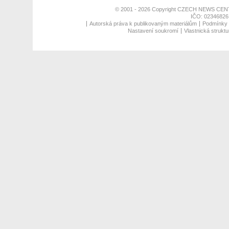
© 2001 - 2026 Copyright
CZECH NEWS CENT
IČO: 02346826,
Autorská práva k publikovaným materiálům
Podmínky p
Nastavení soukromí
Vlastnická struktu