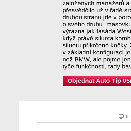
založených manažerů a 
přesvědčilo už v řadě s
druhou stranu jde v por
o svého druhu „masovku
výrazná jak fasáda West
když právě silueta komb
siluetu přikrčené kočky
v základní konfiguraci j
než BMW, ale pojme jen 
týče funkčnosti, tady b
Objednat Auto Tip 05
Kla