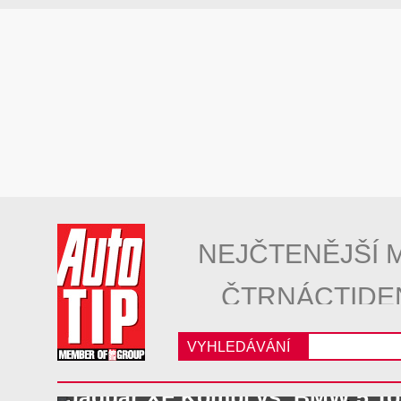
NEJČTENĚJŠÍ 
ČTRNÁCTIDE
VYHLEDÁVÁNÍ
Jaguar XF Kombi vs. BMW 5 To