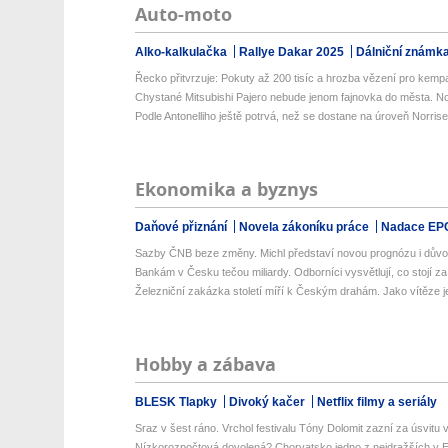
Auto-moto
Alko-kalkulačka
Rallye Dakar 2025
Dálniční známk
Řecko přitvrzuje: Pokuty až 200 tisíc a hrozba vězení pro kemp
Chystané Mitsubishi Pajero nebude jenom fajnovka do města. Nov
Podle Antonelliho ještě potrvá, než se dostane na úroveň Norrise 
Ekonomika a byznys
Daňové přiznání
Novela zákoníku práce
Nadace EP
Sazby ČNB beze změny. Michl představí novou prognózu i důvod
Bankám v Česku tečou miliardy. Odborníci vysvětlují, co stojí za j
Železniční zakázka století míří k Českým drahám. Jako vítěze je
Hobby a zábava
BLESK Tlapky
Divoký kačer
Netflix filmy a seriály
Sraz v šest ráno. Vrchol festivalu Tóny Dolomit zazní za úsvitu v
Nízkorozpočtová dovolená? Chorvatsko jedno z nejdražších v Ev