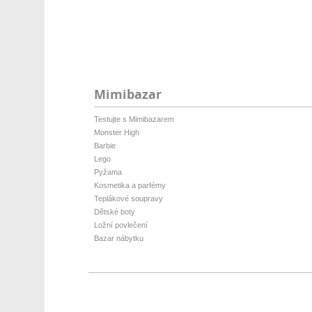
Mimibazar
Testujte s Mimibazarem
Monster High
Barbie
Lego
Pyžama
Kosmetika a parfémy
Teplákové soupravy
Dětské boty
Ložní povlečení
Bazar nábytku