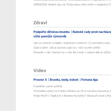
OBRAZEM: Modré slzy na Tchaj-wanu mění moře v magickou ří
Zdraví
Podpořte dětskou imunitu
Babské rady proti nachlaz
vším pomůže rýmovník
Jak se zdravě zchladit v tropických vedrech: Co pomáhá a kdy už
Úpal a úžeh: Jak je poznat a jak se z nich rychle vyléčit
Parazité v nás: Kterým se u nás líbí a kde v našem těle je můžem
Video
Prostor X
Branky, body, kokoti
Fortuna liga
František Laurin pohřeb
Ochmelka vylezl ve Frýdku-Místku na 15 m vysokou lezeckou st
Hraje Plzeň v Teplicích o Martina Hyského? Slavia při chuti a R