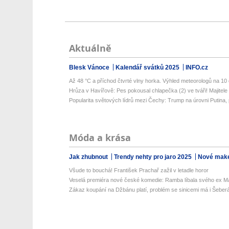
Aktuálně
Blesk Vánoce
Kalendář svátků 2025
INFO.cz
Až 48 °C a příchod čtvrté vlny horka. Výhled meteorologů na 10 d
Hrůza v Havířově: Pes pokousal chlapečka (2) ve tváři! Majitele 
Popularita světových lídrů mezi Čechy: Trump na úrovni Putina, 
Móda a krása
Jak zhubnout
Trendy nehty pro jaro 2025
Nové make
Všude to bouchá! František Prachař zažil v letadle horor
Veselá premiéra nové české komedie: Ramba líbala svého ex Má
Zákaz koupání na Džbánu platí, problém se sinicemi má i Šeberák