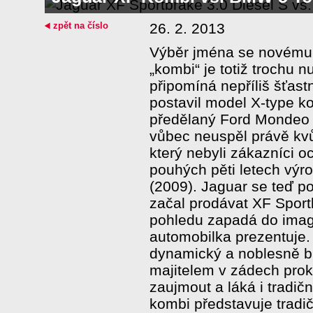
zpět na číslo
26. 2. 2013
Výběr jména se novému 
„kombi“ je totiž trochu n
připomíná nepříliš šťast
postavil model X-type k
předělaný Ford Mondeo 
vůbec neuspěl právě kv
který nebyli zákazníci oc
pouhých pěti letech výr
(2009). Jaguar se teď p
začal prodávat XF Sport
pohledu zapadá do imag
automobilka prezentuje. A
dynamický a noblesně br
majitelem v zádech pro
zaujmout a láká i tradič
kombi představuje tradi