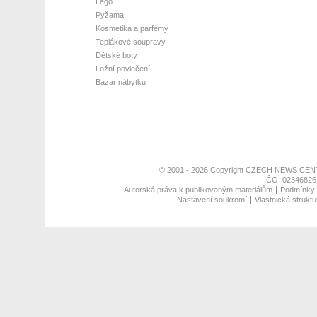
Lego
Pyžama
Kosmetika a parfémy
Teplákové soupravy
Dětské boty
Ložní povlečení
Bazar nábytku
© 2001 - 2026 Copyright
CZECH NEWS CENT
IČO: 02346826,
Autorská práva k publikovaným materiálům
Podmínky p
Nastavení soukromí
Vlastnická struktu