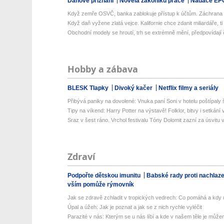
Daňové přiznání
Novela zákoníku práce
Nadace EP
Když zemře OSVČ, banka zablokuje přístup k účtům. Záchrana ro
Když daň vyžene zlatá vejce. Kalifornie chce zdanit miliardáře, ti 
Obchodní modely se hroutí, trh se extrémně mění, předpovídají č
Hobby a zábava
BLESK Tlapky
Divoký kačer
Netflix filmy a seriály
Přibývá paniky na dovolené: Vnuka paní Soni v hotelu poštípaly š
Tipy na víkend: Harry Potter na výstavě! Folklor, bitvy i setkání 
Sraz v šest ráno. Vrchol festivalu Tóny Dolomit zazní za úsvitu v
Zdraví
Podpořte dětskou imunitu
Babské rady proti nachlaz
vším pomůže rýmovník
Jak se zdravě zchladit v tropických vedrech: Co pomáhá a kdy už
Úpal a úžeh: Jak je poznat a jak se z nich rychle vyléčit
Parazité v nás: Kterým se u nás líbí a kde v našem těle je můžem