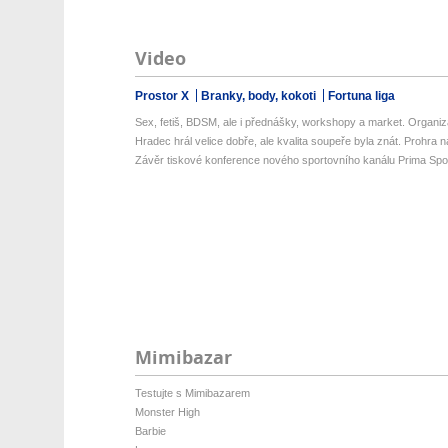
Video
Prostor X
Branky, body, kokoti
Fortuna liga
Sex, fetiš, BDSM, ale i přednášky, workshopy a market. Organizá
Hradec hrál velice dobře, ale kvalita soupeře byla znát. Prohra na 
Závěr tiskové konference nového sportovního kanálu Prima Spo
Mimibazar
Testujte s Mimibazarem
Monster High
Barbie