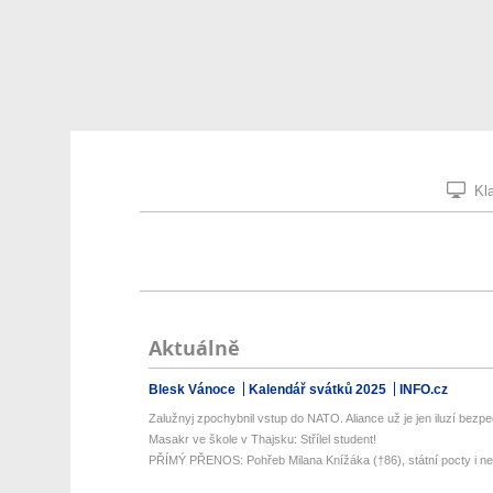
Kla
Aktuálně
Blesk Vánoce
Kalendář svátků 2025
INFO.cz
Zalužnyj zpochybnil vstup do NATO. Aliance už je jen iluzí bezpeč
Masakr ve škole v Thajsku: Střílel student!
PŘÍMÝ PŘENOS: Pohřeb Milana Knížáka (†86), státní pocty i neč