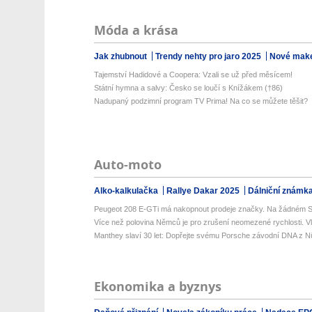
Móda a krása
Jak zhubnout
Trendy nehty pro jaro 2025
Nové make
Tajemství Hadidové a Coopera: Vzali se už před měsícem!
Státní hymna a salvy: Česko se loučí s Knížákem (†86)
Nadupaný podzimní program TV Prima! Na co se můžete těšit?
Auto-moto
Alko-kalkulačka
Rallye Dakar 2025
Dálniční známk
Peugeot 208 E-GTi má nakopnout prodeje značky. Na žádném S
Více než polovina Němců je pro zrušení neomezené rychlosti. Vlá
Manthey slaví 30 let: Dopřejte svému Porsche závodní DNA z Nü
Ekonomika a byznys