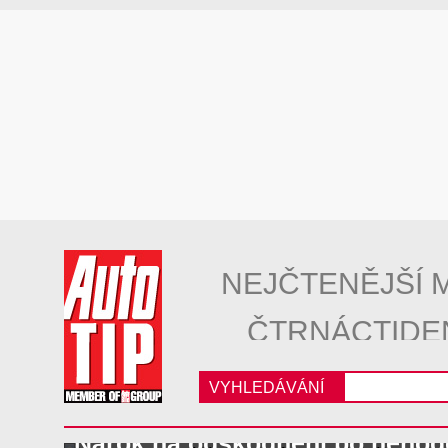
NEJČTENĚJŠÍ 
ČTRNÁCTIDE
VYHLEDÁVÁNÍ
Nárok na odškodnění po nehod