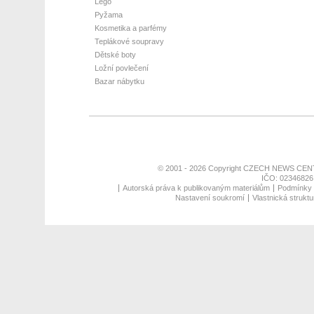
Lego
Pyžama
Kosmetika a parfémy
Teplákové soupravy
Dětské boty
Ložní povlečení
Bazar nábytku
© 2001 - 2026 Copyright
CZECH NEWS CENT
IČO: 02346826,
Autorská práva k publikovaným materiálům
Podmínky p
Nastavení soukromí
Vlastnická struktu