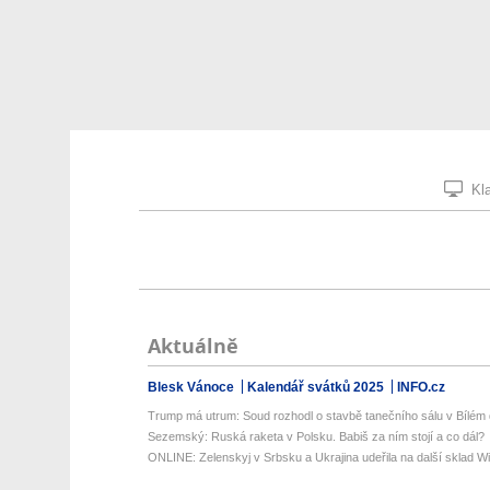
Kla
Aktuálně
Blesk Vánoce
Kalendář svátků 2025
INFO.cz
Trump má utrum: Soud rozhodl o stavbě tanečního sálu v Bílém
Sezemský: Ruská raketa v Polsku. Babiš za ním stojí a co dál?
ONLINE: Zelenskyj v Srbsku a Ukrajina udeřila na další sklad Wil