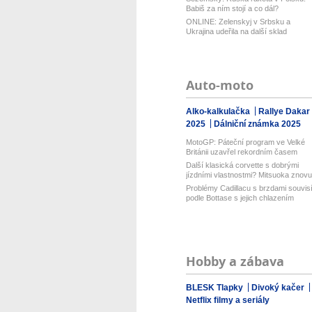
Babiš za ním stojí a co dál?
ONLINE: Zelenskyj v Srbsku a
Ukrajina udeřila na další sklad
Wildberri...
Auto-moto
Alko-kalkulačka
Rallye Dakar
2025
Dálniční známka 2025
MotoGP: Páteční program ve Velké
Británii uzavřel rekordním časem
Bezz...
Další klasická corvette s dobrými
jízdními vlastnostmi? Mitsuoka znovu.
Problémy Cadillacu s brzdami souvis
podle Bottase s jejich chlazením
Hobby a zábava
BLESK Tlapky
Divoký kačer
Netflix filmy a seriály