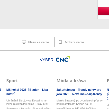
Klasická verze
Mobilní verze
VÝBĚR
Sport
Móda a krása
ů
MS hokej 2025
Biatlon
Liga
Jak zhubnout
Trendy nehty pro
N
mistrů
jaro 2025
Nové make-up trendy
p
J
Ubráněná Zbrojovka. Dostali jsme
Marek Ztracený po dvou letech příprav
lekci, řekl kapitán Klíma. Dulay přek...
naplnil amfiteátr: Kolaps na Let...
O
Samko se zájemcům připomněl gólem:
Nesnášíte pondělí? Vědci přišli se