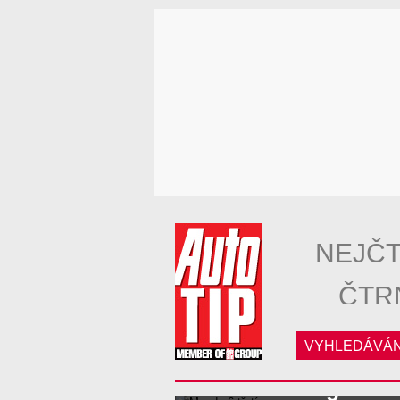
NEJČT
ČTR
VYHLEDÁVÁN
Mazda 6 třetí gener