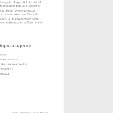
do vynalezl kapesník? Historie od
tředověku po papírové kapesníky
host Recon Wildlands dostal
ylepšení a novou misi. Starší díl
isof...
uake ke 30. narozeninám dostal
ovou epizodu zdarma. Dawn of the
ach...
Doporučujeme
tarjob
eské podcasty
ádio a zábava pro děti
rekvence 1
vropa 2
patička vygenerovaná: 23:20:16 07.08.2026