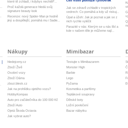
čím vším pomůže rýmovník
které tě zchladí, i kdybys nechtěl*...
K
..
s
Proč každá generace hledá svůj
Jak se zdravě zchladit v tropických
signature beauty look
vedrech: Co pomáhá a kdy už riskuj...
G
..
v
Recenze: nový Spider-Man je hodně
Úpal a úžeh: Jak je poznat a jak se z
Ub
jiný a dospělejší, pomáhá mu i Sadie...
nich rychle vyléčit
Q
n
Parazité v nás: Kterým se u nás líbí a
M
kde v našem těle je můžeme nají...
Nákupy
Mimibazar
hledejceny.cz
Testujte s Mimibazarem
S
i
Zboží Živě
Monster High
Č
Osobní vozy
Barbie
R
Zboží Dáma
Lego
F
zbozi.blesk.cz
Pyžama
E
.
Jak na prohlídku ojetého vozu?
Kosmetika a parfémy
HobbyKompas
Teplákové soupravy
Auto pro začátečníka do 100 000 Kč
Dětské boty
Zboží Auto
Ložní povlečení
Ojetá Škoda Octavia
Bazar nábytku
Jak vybrat auto?