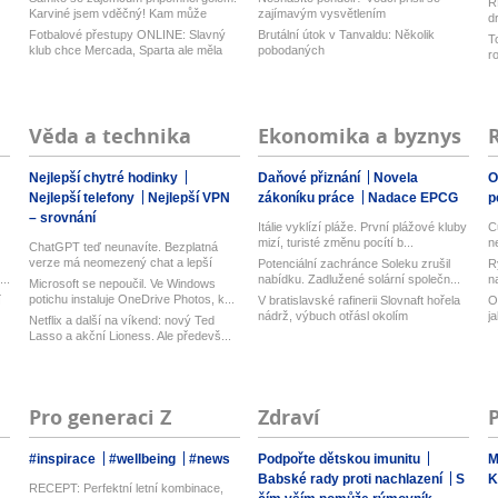
R
Karviné jsem vděčný! Kam může
zajímavým vysvětlením
d
odejí...
z
Fotbalové přestupy ONLINE: Slavný
Brutální útok v Tanvaldu: Několik
T
klub chce Mercada, Sparta ale měla
pobodaných
r
n...
Věda a technika
Ekonomika a byznys
Nejlepší chytré hodinky
Daňové přiznání
Novela
O
Nejlepší telefony
Nejlepší VPN
zákoníku práce
Nadace EPCG
p
– srovnání
Itálie vyklízí pláže. První plážové kluby
C
mizí, turisté změnu pocítí b...
n
ChatGPT teď neunavíte. Bezplatná
verze má neomezený chat a lepší
Potenciální zachránce Soleku zrušil
R
model...
..
nabídku. Zadlužené solární společn...
n
Microsoft se nepoučil. Ve Windows
potichu instaluje OneDrive Photos, k...
í
V bratislavské rafinerii Slovnaft hořela
O
nádrž, výbuch otřásl okolím
j
Netflix a další na víkend: nový Ted
Lasso a akční Lioness. Ale předevš...
Pro generaci Z
Zdraví
#inspirace
#wellbeing
#news
Podpořte dětskou imunitu
M
Babské rady proti nachlazení
S
K
RECEPT: Perfektní letní kombinace,