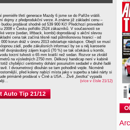
 premiéře třetí generace Mazdy 6 jsme se do Paříže vrátili.
dní dojmy z předprodukční verze. A známe již základní cenu –
 budou prodávat shodně od 539 900 Kč! Předchozí provedení
ku 2008 v Česku pořídilo 2524 zákazníků. V současnosti se
é verze (sedan, liftback, kombi) doprodávají s akční slevou
kladní cena tak začíná těsně nad půlmilionovou hranicí - od
 000 korun dráž v únoru 2013 odstartuje nástupce. Obejít se musí
klopnou zádí, podle zákulisních informací by se u něj karoserie
 Téměř dvojnásobný zájem kupců (70 %) se tak očekává u kombi,
ůvodu torzní tuhosti o 65 mm kratší než sedan. Rozvor se zkrátil
imetrů na výsledných 2750 mm. Délkový handicap není v kabině
i totiž chybějící centimetry dohání posunutím sedadel v druhé řadě
pravě. I dvoumetrový dlouhán se tam pohodlně vejde. Nicméně
ostornější, před koleny nabízí místa jako v superbu a také nárty si
e bude primárně prodávat v Číně a USA… Živě „šestka“ vypadá
něji…
(více v čísle 21/12)
 Auto Tip 21/12
O
Arc