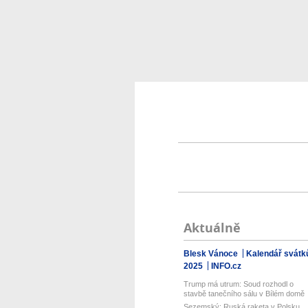
Aktuálně
Blesk Vánoce
Kalendář svátk
2025
INFO.cz
Trump má utrum: Soud rozhodl o
stavbě tanečního sálu v Bílém domě
Sezemský: Ruská raketa v Polsku.