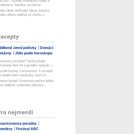
ECEPT: Kynutý švestkový koláč s
robenkou. Klasika, se kterou
aboduj...
ohle nikdy neříkejte! Slova, kterými
odiče dětem ubližují ze všeho n...
Recepty
blíbené zimní polévky
Domácí
ekárny
Jídlo podle horoskopu
uketová zmrzlina? Vyzkoušejte
ečekaný letní hit a geniální způsob, j...
ychlé buchty s broskvemi: 5 receptů
a sladké letní moučníky, které m...
opsie bread: Proteinové pečivo lehké
ako obláček zvládnete připravit...
Pro nejmenší
ourissonova poradna
omiksy
Festival ABC