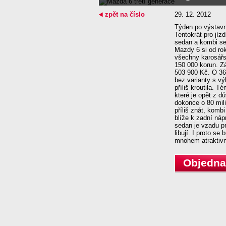
zpět na číslo
29. 12. 2012
Týden po výstavní
Tentokrát pro jíz
sedan a kombi se
Mazdy 6 si od ro
všechny karosářsk
150 000 korun. Zá
503 900 Kč. O 36
bez varianty s vý
příliš kroutila.
které je opět z d
dokonce o 80 mil
příliš znát, komb
blíže k zadní ná
sedan je vzadu pr
libují. I proto s
mnohem atraktiv
Objednat