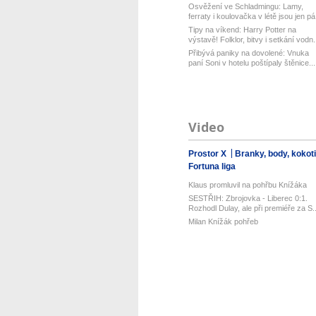
Osvěžení ve Schladmingu: Lamy,
ferraty i koulovačka v létě jsou jen pá.
Tipy na víkend: Harry Potter na
výstavě! Folklor, bitvy i setkání vodn.
Přibývá paniky na dovolené: Vnuka
paní Soni v hotelu poštípaly štěnice...
Video
Prostor X
Branky, body, kokot
Fortuna liga
Klaus promluvil na pohřbu Knížáka
SESTŘIH: Zbrojovka - Liberec 0:1.
Rozhodl Dulay, ale při premiéře za S..
Milan Knížák pohřeb