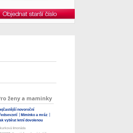
Pro ženy a maminky
ejčastější novoroční
ředsevzetí
Miminko a mráz
ak vybírat letní dovolenou
kurková limonáda