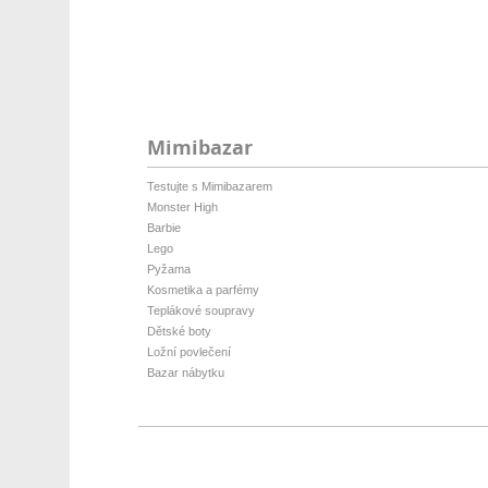
Mimibazar
Testujte s Mimibazarem
Monster High
Barbie
Lego
Pyžama
Kosmetika a parfémy
Teplákové soupravy
Dětské boty
Ložní povlečení
Bazar nábytku