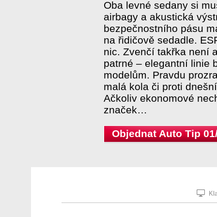
Oba levné sedany si mus
airbagy a akustická výs
bezpečnostního pásu m
na řidičově sedadle. ES
nic. Zvenčí takřka není 
patrné – elegantní linie
modelům. Pravdu prozradí
malá kola či proti dnešn
Ačkoliv ekonomové necha
značek…
Objednat Auto Tip 01
Kla