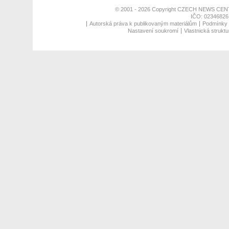
© 2001 - 2026 Copyright
CZECH NEWS CENT
IČO: 02346826,
Autorská práva k publikovaným materiálům
Podmínky p
Nastavení soukromí
Vlastnická struktu