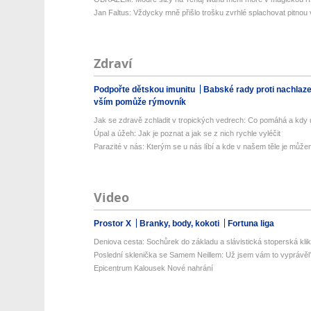
Jan Faltus: Vždycky mně přišlo trošku zvrhlé splachovat pitnou
Zdraví
Podpořte dětskou imunitu
Babské rady proti nachlaz
vším pomůže rýmovník
Jak se zdravě zchladit v tropických vedrech: Co pomáhá a kdy už
Úpal a úžeh: Jak je poznat a jak se z nich rychle vyléčit
Parazité v nás: Kterým se u nás líbí a kde v našem těle je můžem
Video
Prostor X
Branky, body, kokoti
Fortuna liga
Deniova cesta: Sochůrek do základu a slávistická stoperská klik
Poslední sklenička se Samem Neillem: Už jsem vám to vyprávěl
Epicentrum Kalousek Nové nahrání