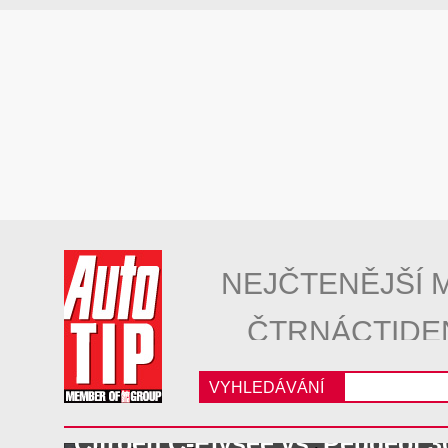
NEJČTENĚJŠÍ 
ČTRNÁCTIDE
VYHLEDÁVÁNÍ
Citroën C-Elysée vs. Peugeot 3