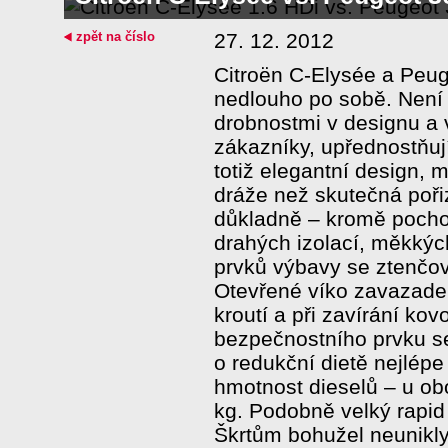
zpět na číslo
27. 12. 2012
Citroën C-Elysée a Peuge
nedlouho po sobě. Není t
drobnostmi v designu a 
zákazníky, upřednostňují
totiž elegantní design, 
dráže než skutečná pořiz
důkladně – kromě pocho
drahých izolací, měkkýc
prvků výbavy se ztenčov
Otevřené víko zavazadel
kroutí a při zavírání kov
bezpečnostního prvku se
o redukční dietě nejlépe
hmotnost dieselů – u o
kg. Podobně velký rapid 
Škrtům bohužel neunikly