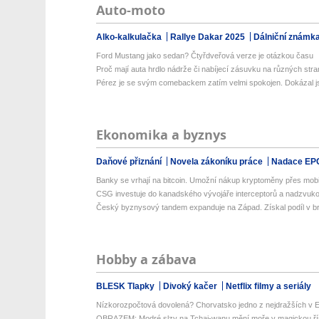
Auto-moto
Alko-kalkulačka
Rallye Dakar 2025
Dálniční známk
Ford Mustang jako sedan? Čtyřdveřová verze je otázkou času
Proč mají auta hrdlo nádrže či nabíjecí zásuvku na různých str
Pérez je se svým comebackem zatím velmi spokojen. Dokázal js
Ekonomika a byznys
Daňové přiznání
Novela zákoníku práce
Nadace EP
Banky se vrhají na bitcoin. Umožní nákup kryptoměny přes mobiln
CSG investuje do kanadského vývojáře interceptorů a nadzvuko
Český byznysový tandem expanduje na Západ. Získal podíl v bri
Hobby a zábava
BLESK Tlapky
Divoký kačer
Netflix filmy a seriály
Nízkorozpočtová dovolená? Chorvatsko jedno z nejdražších v Ev
OBRAZEM: Modré slzy na Tchaj-wanu mění moře v magickou ří