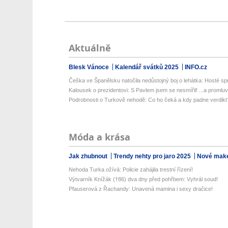
Aktuálně
Blesk Vánoce
Kalendář svátků 2025
INFO.cz
Češka ve Španělsku natočila nedůstojný boj o lehátka: Hosté spri
Kalousek o prezidentovi: S Pavlem jsem se nesmířil! ...a promluvil
Podrobnosti o Turkově nehodě: Co ho čeká a kdy padne verdikt
Móda a krása
Jak zhubnout
Trendy nehty pro jaro 2025
Nové make
Nehoda Turka ožívá: Policie zahájila trestní řízení!
Výtvarník Knížák (†86) dva dny před pohřbem: Vyhrál soud!
Pfauserová z Řachandy: Unavená mamina i sexy dračice!