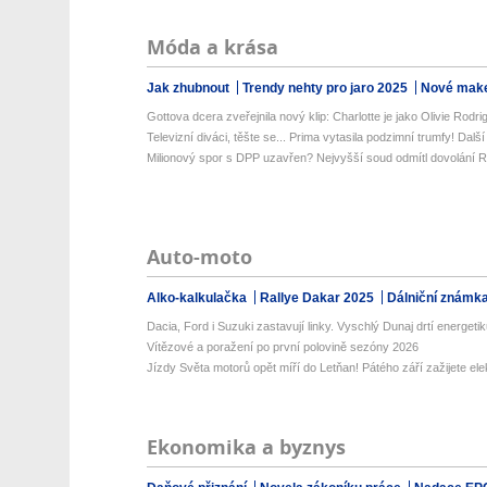
Móda a krása
Jak zhubnout
Trendy nehty pro jaro 2025
Nové make
Gottova dcera zveřejnila nový klip: Charlotte je jako Olivie Rodri
Televizní diváci, těšte se... Prima vytasila podzimní trumfy! Další 
Milionový spor s DPP uzavřen? Nejvyšší soud odmítl dovolání 
Auto-moto
Alko-kalkulačka
Rallye Dakar 2025
Dálniční známk
Dacia, Ford i Suzuki zastavují linky. Vyschlý Dunaj drtí energetik
Vítězové a poražení po první polovině sezóny 2026
Jízdy Světa motorů opět míří do Letňan! Pátého září zažijete ele
Ekonomika a byznys