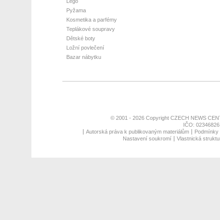
Lego
Pyžama
Kosmetika a parfémy
Teplákové soupravy
Dětské boty
Ložní povlečení
Bazar nábytku
© 2001 - 2026 Copyright
CZECH NEWS CENT
IČO: 02346826,
Autorská práva k publikovaným materiálům
Podmínky p
Nastavení soukromí
Vlastnická struktu