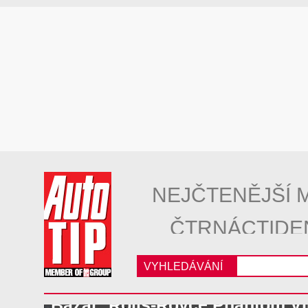
NEJČTENĚJŠÍ 
ČTRNÁCTIDE
VYHLEDÁVÁNÍ
Bazar: Rolls-Royce Phantom VI