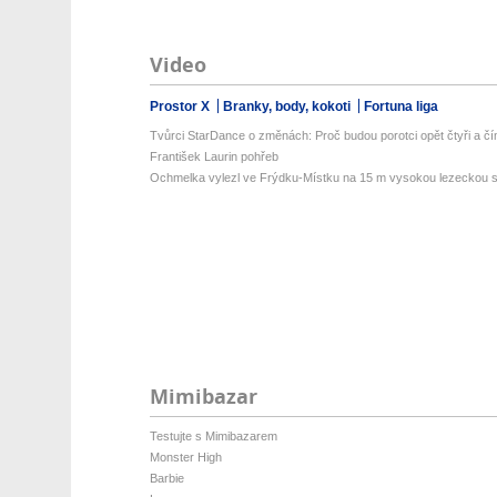
Video
Prostor X
Branky, body, kokoti
Fortuna liga
Tvůrci StarDance o změnách: Proč budou porotci opět čtyři a čí
František Laurin pohřeb
Ochmelka vylezl ve Frýdku-Místku na 15 m vysokou lezeckou st
Mimibazar
Testujte s Mimibazarem
Monster High
Barbie