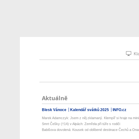
Kla
Aktuálně
Blesk Vánoce
Kalendář svátků 2025
INFO.cz
Marek Adamczyk: Jsem z něj zklamaný. Klempíř si hraje na minis
Smrt Češky (†14) v Alpách: Zemřela při túře s rodiči
Babišova dovolená: Kousek od oblíbené destinace Čechů a Onas