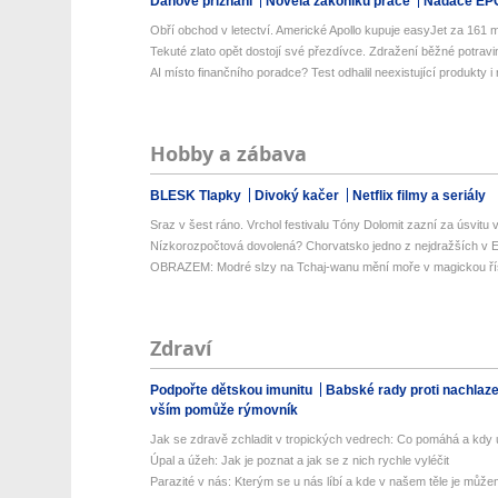
Daňové přiznání
Novela zákoníku práce
Nadace EP
Obří obchod v letectví. Americké Apollo kupuje easyJet za 161 mil
Tekuté zlato opět dostojí své přezdívce. Zdražení běžné potravin
AI místo finančního poradce? Test odhalil neexistující produkty i r
Hobby a zábava
BLESK Tlapky
Divoký kačer
Netflix filmy a seriály
Sraz v šest ráno. Vrchol festivalu Tóny Dolomit zazní za úsvitu v
Nízkorozpočtová dovolená? Chorvatsko jedno z nejdražších v Ev
OBRAZEM: Modré slzy na Tchaj-wanu mění moře v magickou ří
Zdraví
Podpořte dětskou imunitu
Babské rady proti nachlaz
vším pomůže rýmovník
Jak se zdravě zchladit v tropických vedrech: Co pomáhá a kdy už
Úpal a úžeh: Jak je poznat a jak se z nich rychle vyléčit
Parazité v nás: Kterým se u nás líbí a kde v našem těle je můžem