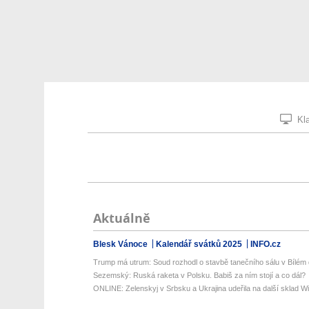
Kla
Aktuálně
Blesk Vánoce
Kalendář svátků 2025
INFO.cz
Trump má utrum: Soud rozhodl o stavbě tanečního sálu v Bílém
Sezemský: Ruská raketa v Polsku. Babiš za ním stojí a co dál?
ONLINE: Zelenskyj v Srbsku a Ukrajina udeřila na další sklad Wil