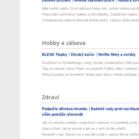
Daňové přiznání
Novela zákoníku práce
Nadace EP
Itálie vyklízí pláže. První plážové kluby mizí, turisté změnu pocítí 
Potenciální zachránce Soleku zrušil nabídku. Zadlužené solární 
V bratislavské rafinerii Slovnaft hořela nádrž, výbuch otřásl okol
Hobby a zábava
BLESK Tlapky
Divoký kačer
Netflix filmy a seriály
Osvěžení ve Schladmingu: Lamy, ferraty i koulovačka v létě jsou 
Tipy na víkend: Harry Potter na výstavě! Folklor, bitvy i setkání 
Přibývá paniky na dovolené: Vnuka paní Soni v hotelu poštípaly š
Zdraví
Podpořte dětskou imunitu
Babské rady proti nachlaz
vším pomůže rýmovník
Jak se zdravě zchladit v tropických vedrech: Co pomáhá a kdy už
Úpal a úžeh: Jak je poznat a jak se z nich rychle vyléčit
Parazité v nás: Kterým se u nás líbí a kde v našem těle je můžem