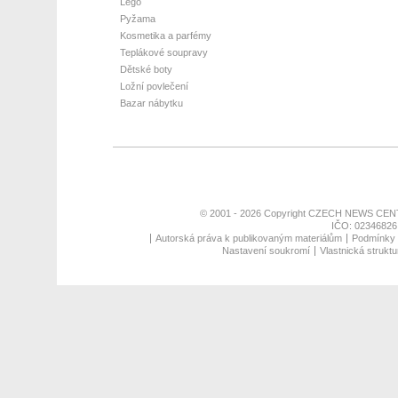
Lego
Pyžama
Kosmetika a parfémy
Teplákové soupravy
Dětské boty
Ložní povlečení
Bazar nábytku
© 2001 - 2026 Copyright
CZECH NEWS CENT
IČO: 02346826,
Autorská práva k publikovaným materiálům
Podmínky p
Nastavení soukromí
Vlastnická struktu