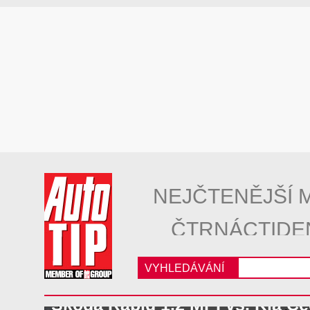
NEJČTENĚJŠÍ 
ČTRNÁCTIDE
VYHLEDÁVÁNÍ
Škoda Rapid 1.2 MPI vs. Kia Ce