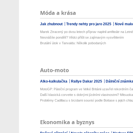
Móda a krása
Jak zhubnout
Trendy nehty pro jaro 2025
Nové make
Marek Ztracený po dvou letech příprav naplnil amfiteátr na Letné:
Nesnášíte pondělí? Vědci přišli se zajímavým vysvětlením
Brutální útok v Tanvaldu: Několik pobodaných
Auto-moto
Alko-kalkulačka
Rallye Dakar 2025
Dálniční známk
MotoGP: Páteční program ve Velké Británii uzavřel rekordním č
Další klasická corvette s dobrými jízdními vlastnostmi? Mitsuoka
Problémy Cadillacu s brzdami souvisí podle Bottase s jejich chl
Ekonomika a byznys