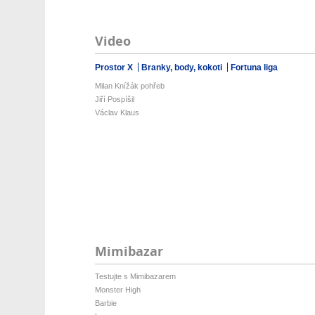
Video
Prostor X
Branky, body, kokoti
Fortuna liga
Milan Knížák pohřeb
Jiří Pospíšil
Václav Klaus
Mimibazar
Testujte s Mimibazarem
Monster High
Barbie