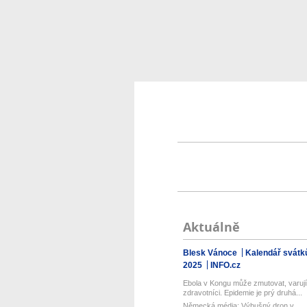
Aktuálně
Blesk Vánoce
Kalendář svátk
2025
INFO.cz
Ebola v Kongu může zmutovat, varují
zdravotníci. Epidemie je prý druhá...
Německá média: Výbušný dron v