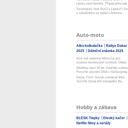
Lipsku nesl Semtex. Případ převzala
spol...
Teroristický útok Rusů v Lipsku!? Dr
s výbušninou se našel u Antonov...
Auto-moto
Alko-kalkulačka
Rallye Dakar
2025
Dálniční známka 2025
Více než polovina Němců je pro
zrušení neomezené rychlosti. Vláda
řekl...
Manthey slaví 30 let: Dopřejte svému
Porsche závodní DNA z Nürburgring.
Dacia, Ford i Suzuki zastavují linky.
Vyschlý Dunaj drtí energetiku Ba...
Hobby a zábava
BLESK Tlapky
Divoký kačer
Netflix filmy a seriály