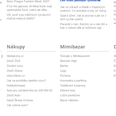
čím vším pomůže rýmovník
Benz Prague Fashion Week SS27
ny
M
č
F*ck the glasses: AI Meta brýle mají
Jak se zdravě zchladit v tropických
zjednodušit život, zatím ale děla...
vedrech: Co pomáhá a kdy už riskuj...
U
N
Víš, proč ti po mléčných výrobcích
Úpal a úžeh: Jak je poznat a jak se z
možná nebývá dobře?
nich rychle vyléčit
nu
F
a
Parazité v nás: Kterým se u nás líbí a
kde v našem těle je můžeme nají...
Nákupy
Mimibazar
hledejceny.cz
Testujte s Mimibazarem
S
i
Zboží Živě
Monster High
Č
Osobní vozy
Barbie
R
Zboží Dáma
Lego
F
zbozi.blesk.cz
Pyžama
E
Jak na prohlídku ojetého vozu?
Kosmetika a parfémy
HobbyKompas
Teplákové soupravy
..
Auto pro začátečníka do 100 000 Kč
Dětské boty
Zboží Auto
Ložní povlečení
Ojetá Škoda Octavia
Bazar nábytku
Jak vybrat auto?