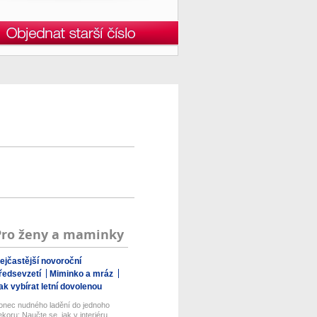
Pro ženy a maminky
ejčastější novoroční
ředsevzetí
Miminko a mráz
ak vybírat letní dovolenou
onec nudného ladění do jednoho
ekoru: Naučte se, jak v interiéru