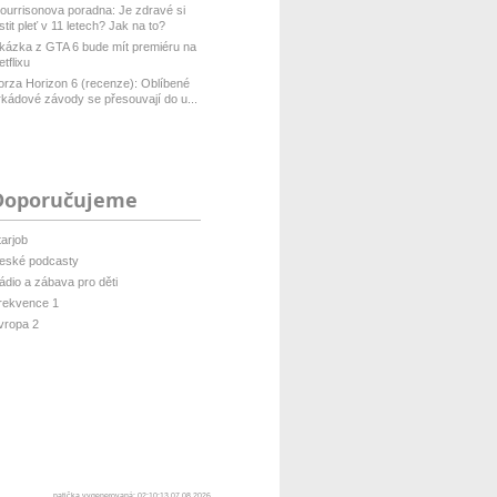
ourrisonova poradna: Je zdravé si
istit pleť v 11 letech? Jak na to?
kázka z GTA 6 bude mít premiéru na
etflixu
orza Horizon 6 (recenze): Oblíbené
rkádové závody se přesouvají do u...
Doporučujeme
tarjob
eské podcasty
ádio a zábava pro děti
rekvence 1
vropa 2
patička vygenerovaná: 02:10:13 07.08.2026