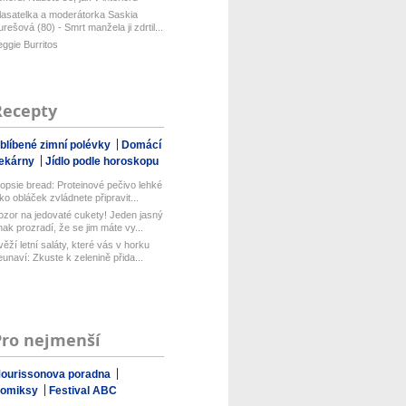
om...
lasatelka a moderátorka Saskia
urešová (80) - Smrt manžela ji zdrtil...
eggie Burritos
Recepty
blíbené zimní polévky
Domácí
ekárny
Jídlo podle horoskopu
opsie bread: Proteinové pečivo lehké
ako obláček zvládnete připravit...
ozor na jedovaté cukety! Jeden jasný
nak prozradí, že se jim máte vy...
věží letní saláty, které vás v horku
eunaví: Zkuste k zelenině přida...
Pro nejmenší
ourissonova poradna
omiksy
Festival ABC