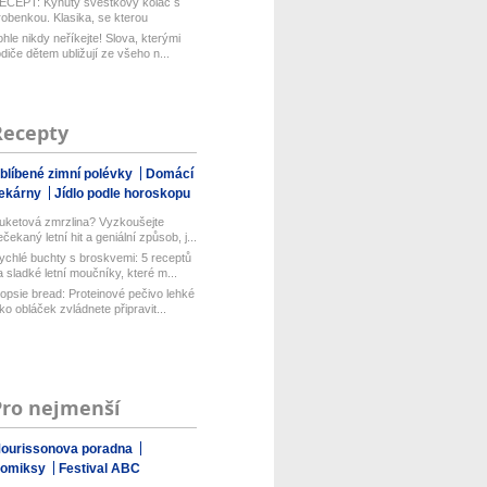
ECEPT: Kynutý švestkový koláč s
robenkou. Klasika, se kterou
aboduj...
ohle nikdy neříkejte! Slova, kterými
odiče dětem ubližují ze všeho n...
Recepty
blíbené zimní polévky
Domácí
ekárny
Jídlo podle horoskopu
uketová zmrzlina? Vyzkoušejte
ečekaný letní hit a geniální způsob, j...
ychlé buchty s broskvemi: 5 receptů
a sladké letní moučníky, které m...
opsie bread: Proteinové pečivo lehké
ako obláček zvládnete připravit...
Pro nejmenší
ourissonova poradna
omiksy
Festival ABC