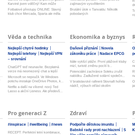
R
Karviné jsem vděčný! Kam může
zajímavým vysvětlením
d
odejí...
z
Fotbalové přestupy ONLINE: Slavný
Brutální útok v Tanvaldu: Několik
T
klub chce Mercada, Sparta ale měla
pobodaných
r
n...
Věda a technika
Ekonomika a byznys
Nejlepší chytré hodinky
Daňové přiznání
Novela
O
Nejlepší telefony
Nejlepší VPN
zákoníku práce
Nadace EPCG
p
– srovnání
Itálie vyklízí pláže. První plážové kluby
C
mizí, turisté změnu pocítí b...
n
ChatGPT teď neunavíte. Bezplatná
verze má neomezený chat a lepší
Potenciální zachránce Soleku zrušil
R
model...
..
nabídku. Zadlužené solární společn...
n
Microsoft se nepoučil. Ve Windows
potichu instaluje OneDrive Photos, k...
í
V bratislavské rafinerii Slovnaft hořela
O
nádrž, výbuch otřásl okolím
j
Netflix a další na víkend: nový Ted
Lasso a akční Lioness. Ale předevš...
Pro generaci Z
Zdraví
#inspirace
#wellbeing
#news
Podpořte dětskou imunitu
M
Babské rady proti nachlazení
S
K
RECEPT: Perfektní letní kombinace,