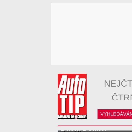
NEJČT
ČTR
VYHLEDÁVÁN
Dacia Dokker