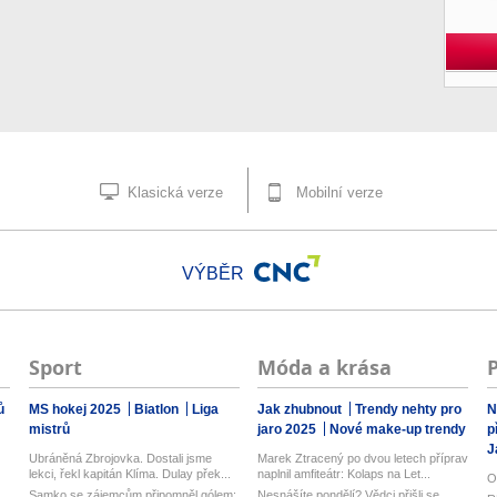
Klasická verze
Mobilní verze
VÝBĚR
Sport
Móda a krása
ů
MS hokej 2025
Biatlon
Liga
Jak zhubnout
Trendy nehty pro
N
mistrů
jaro 2025
Nové make-up trendy
p
J
Ubráněná Zbrojovka. Dostali jsme
Marek Ztracený po dvou letech příprav
lekci, řekl kapitán Klíma. Dulay přek...
naplnil amfiteátr: Kolaps na Let...
O
Samko se zájemcům připomněl gólem:
Nesnášíte pondělí? Vědci přišli se