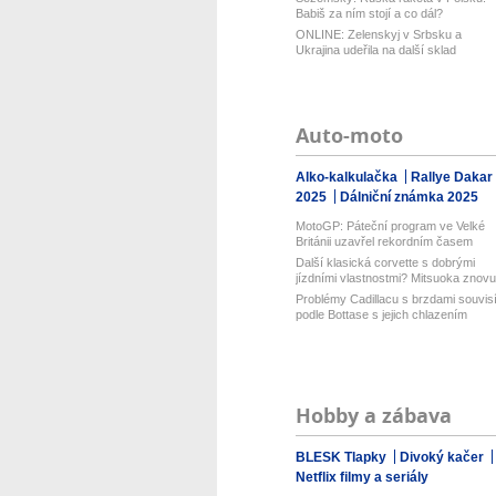
Babiš za ním stojí a co dál?
ONLINE: Zelenskyj v Srbsku a
Ukrajina udeřila na další sklad
Wildberri...
Auto-moto
Alko-kalkulačka
Rallye Dakar
2025
Dálniční známka 2025
MotoGP: Páteční program ve Velké
Británii uzavřel rekordním časem
Bezz...
Další klasická corvette s dobrými
jízdními vlastnostmi? Mitsuoka znovu.
Problémy Cadillacu s brzdami souvis
podle Bottase s jejich chlazením
Hobby a zábava
BLESK Tlapky
Divoký kačer
Netflix filmy a seriály