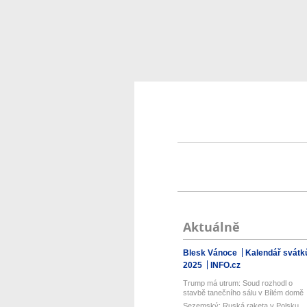
Aktuálně
Blesk Vánoce
Kalendář svátk
2025
INFO.cz
Trump má utrum: Soud rozhodl o
stavbě tanečního sálu v Bílém domě
Sezemský: Ruská raketa v Polsku.