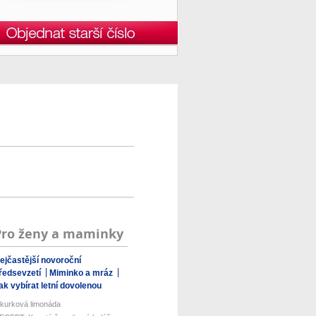
Pro ženy a maminky
ejčastější novoroční
ředsevzetí
Miminko a mráz
ak vybírat letní dovolenou
kurková limonáda