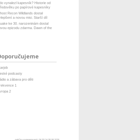
do vynalezl kapesník? Historie od
tředověku po papírové kapesníky
host Recon Wildlands dostal
ylepšení a novou misi. Starší díl
isof...
uake ke 30. narozeninám dostal
ovou epizodu zdarma. Dawn of the
ach...
Doporučujeme
tarjob
eské podcasty
ádio a zábava pro děti
rekvence 1
vropa 2
patička vygenerovaná: 04:30:14 08.08.2026