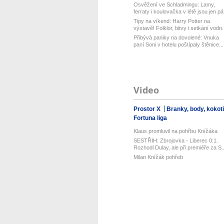
Osvěžení ve Schladmingu: Lamy,
ferraty i koulovačka v létě jsou jen pá.
Tipy na víkend: Harry Potter na
výstavě! Folklor, bitvy i setkání vodn.
Přibývá paniky na dovolené: Vnuka
paní Soni v hotelu poštípaly štěnice...
Video
Prostor X
Branky, body, kokot
Fortuna liga
Klaus promluvil na pohřbu Knížáka
SESTŘIH: Zbrojovka - Liberec 0:1.
Rozhodl Dulay, ale při premiéře za S..
Milan Knížák pohřeb