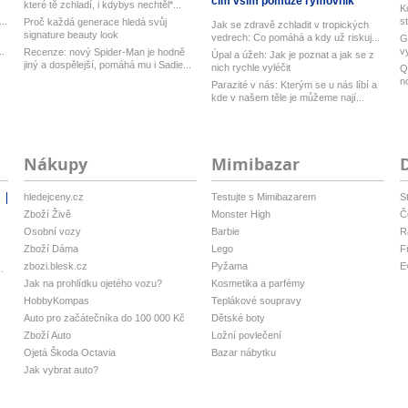
čím vším pomůže rýmovník
které tě zchladí, i kdybys nechtěl*...
K
..
s
Proč každá generace hledá svůj
Jak se zdravě zchladit v tropických
signature beauty look
vedrech: Co pomáhá a kdy už riskuj...
G
..
v
Recenze: nový Spider-Man je hodně
Úpal a úžeh: Jak je poznat a jak se z
Ub
jiný a dospělejší, pomáhá mu i Sadie...
nich rychle vyléčit
Q
n
Parazité v nás: Kterým se u nás líbí a
M
kde v našem těle je můžeme nají...
Nákupy
Mimibazar
hledejceny.cz
Testujte s Mimibazarem
S
i
Zboží Živě
Monster High
Č
Osobní vozy
Barbie
R
Zboží Dáma
Lego
F
zbozi.blesk.cz
Pyžama
E
.
Jak na prohlídku ojetého vozu?
Kosmetika a parfémy
HobbyKompas
Teplákové soupravy
Auto pro začátečníka do 100 000 Kč
Dětské boty
Zboží Auto
Ložní povlečení
Ojetá Škoda Octavia
Bazar nábytku
Jak vybrat auto?