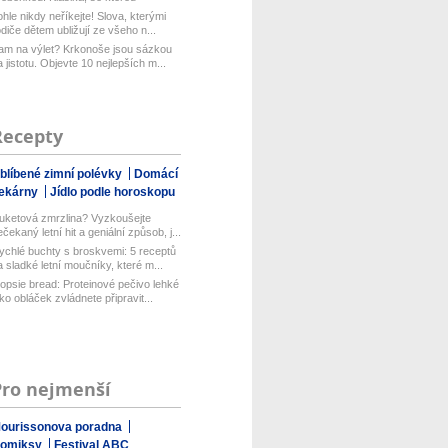
aboduj...
ohle nikdy neříkejte! Slova, kterými
odiče dětem ubližují ze všeho n...
am na výlet? Krkonoše jsou sázkou
a jistotu. Objevte 10 nejlepších m...
Recepty
blíbené zimní polévky
Domácí
ekárny
Jídlo podle horoskopu
uketová zmrzlina? Vyzkoušejte
ečekaný letní hit a geniální způsob, j...
ychlé buchty s broskvemi: 5 receptů
a sladké letní moučníky, které m...
opsie bread: Proteinové pečivo lehké
ako obláček zvládnete připravit...
Pro nejmenší
ourissonova poradna
omiksy
Festival ABC