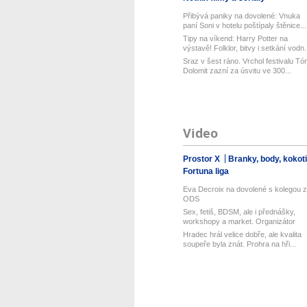
Přibývá paniky na dovolené: Vnuka
paní Soni v hotelu poštípaly štěnice...
Tipy na víkend: Harry Potter na
výstavě! Folklor, bitvy i setkání vodn.
Sraz v šest ráno. Vrchol festivalu Tó
Dolomit zazní za úsvitu ve 300...
Video
Prostor X
Branky, body, kokot
Fortuna liga
Eva Decroix na dovolené s kolegou z
ODS
Sex, fetiš, BDSM, ale i přednášky,
workshopy a market. Organizátor
Pra...
Hradec hrál velice dobře, ale kvalita
soupeře byla znát. Prohra na hři...