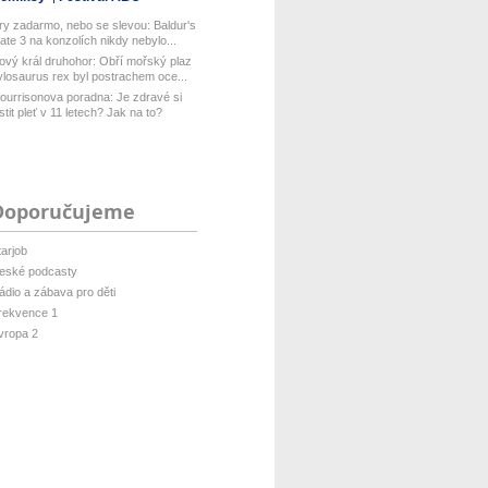
ry zadarmo, nebo se slevou: Baldur's
ate 3 na konzolích nikdy nebylo...
ový král druhohor: Obří mořský plaz
ylosaurus rex byl postrachem oce...
ourrisonova poradna: Je zdravé si
istit pleť v 11 letech? Jak na to?
Doporučujeme
tarjob
eské podcasty
ádio a zábava pro děti
rekvence 1
vropa 2