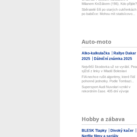
Milanem Knížákem (†86). Kdo přijde?
Sběratelé šílí po starých cukřenkách
po babičce: Mohou mít statisícovo...
Auto-moto
Alko-kalkulačka
Rallye Dakar
2025
Dálniční známka 2025
Největší škodovka už se vyrábí. Pea
sjíždí z linky v Mladé Boleslavi
FIA nechce rušit algoritmy, které řídí
pohonné jednotky. Podle Tombazi...
Supersport Audi Nuvolari vznikl v
rekordním čase. 405 dní vývoje
shrnu...
Hobby a zábava
BLESK Tlapky
Divoký kačer
Netflix filmy a seriály