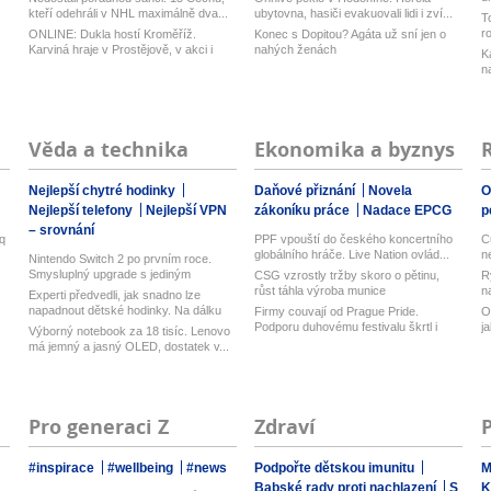
z
kteří odehráli v NHL maximálně dva...
ubytovna, hasiči evakuovali lidi i zví...
T
r
ONLINE: Dukla hostí Kroměříž.
Konec s Dopitou? Agáta už sní jen o
Karviná hraje v Prostějově, v akci i
nahých ženách
K
Opa...
n
Věda a technika
Ekonomika a byznys
Nejlepší chytré hodinky
Daňové přiznání
Novela
O
Nejlepší telefony
Nejlepší VPN
zákoníku práce
Nadace EPCG
p
– srovnání
q
PPF vpouští do českého koncertního
C
globálního hráče. Live Nation ovlád...
n
Nintendo Switch 2 po prvním roce.
Smysluplný upgrade s jediným
CSG vzrostly tržby skoro o pětinu,
R
důležit...
růst táhla výroba munice
n
Experti předvedli, jak snadno lze
napadnout dětské hodinky. Na dálku
Firmy couvají od Prague Pride.
O
z...
Podporu duhovému festivalu škrtl i
j
Výborný notebook za 18 tisíc. Lenovo
Micr...
má jemný a jasný OLED, dostatek v...
Pro generaci Z
Zdraví
#inspirace
#wellbeing
#news
Podpořte dětskou imunitu
M
Babské rady proti nachlazení
S
K