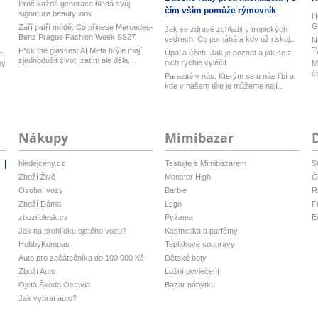
Proč každá generace hledá svůj
čím vším pomůže rýmovník
signature beauty look
H
G
Září patří módě: Co přinese Mercedes-
Jak se zdravě zchladit v tropických
Benz Prague Fashion Week SS27
vedrech: Co pomáhá a kdy už riskuj...
N
..
T
F*ck the glasses: AI Meta brýle mají
Úpal a úžeh: Jak je poznat a jak se z
zjednodušit život, zatím ale děla...
nich rychle vyléčit
ny
M
č
Parazité v nás: Kterým se u nás líbí a
kde v našem těle je můžeme nají...
Nákupy
Mimibazar
hledejceny.cz
Testujte s Mimibazarem
S
i
Zboží Živě
Monster High
Č
Osobní vozy
Barbie
R
Zboží Dáma
Lego
F
zbozi.blesk.cz
Pyžama
E
Jak na prohlídku ojetého vozu?
Kosmetika a parfémy
HobbyKompas
Teplákové soupravy
Auto pro začátečníka do 100 000 Kč
Dětské boty
Zboží Auto
Ložní povlečení
Ojetá Škoda Octavia
Bazar nábytku
Jak vybrat auto?