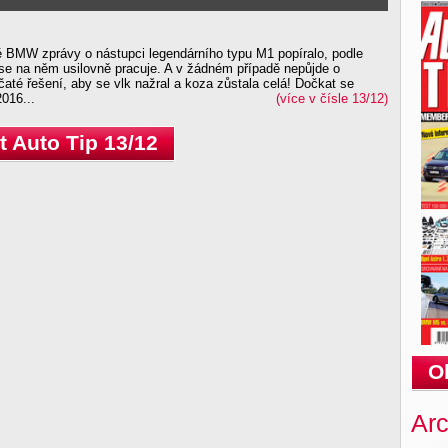
ně BMW zprávy o nástupci legendárního typu M1 popíralo, podle
 se na něm usilovně pracuje. A v žádném případě nepůjde o
čaté řešení, aby se vlk nažral a koza zůstala celá! Dočkat se
016...
(více v čísle 13/12)
 Auto Tip 13/12
O
Arc