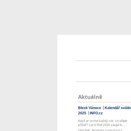
Aktuálně
Blesk Vánoce
Kalendář svátk
2025
INFO.cz
Když je vrchol každý rok, co přijde
příště? Let It Roll 2026 zaujal lo...
ONLINE: Poslední rozloučení s