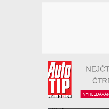
NEJČT
ČTR
VYHLEDÁVÁN
BMW M1