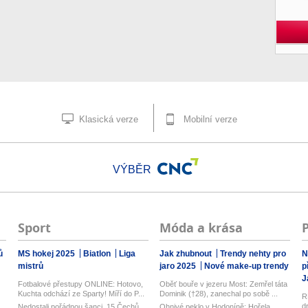
Klasická verze
Mobilní verze
VÝBĚR
Sport
Móda a krása
ů
MS hokej 2025
Biatlon
Liga
Jak zhubnout
Trendy nehty pro
N
mistrů
jaro 2025
Nové make-up trendy
p
J
Fotbalové přestupy ONLINE: Hotovo,
Oběť bouře v jezeru Most: Zemřel táta
Kuchta odchází ze Sparty! Míří do P...
Dominik (†28), zanechal po sobě ...
R
d
Nedostali pořádnou šanci. 15 Čechů,
Ohnivé peklo v Hodoníně: Hořela