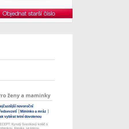
Pro ženy a maminky
ejčastější novoroční
ředsevzetí
Miminko a mráz
ak vybírat letní dovolenou
ECEPT: Kynutý švestkový koláč s
robenkou. Klasika, se kterou