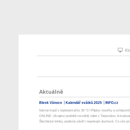
Kla
Aktuálně
Blesk Vánoce
Kalendář svátků 2025
INFO.cz
Návrat tropů s teplotami přes 36 °C! Přijdou i bouřky a ochlazení! 
ONLINE: Ukrajinci podnikli rozsáhlý nálet v Tatarstánu. A evaku
Šlechtické intriky, podivná závěť i nepokojní duchové. Co vše pro