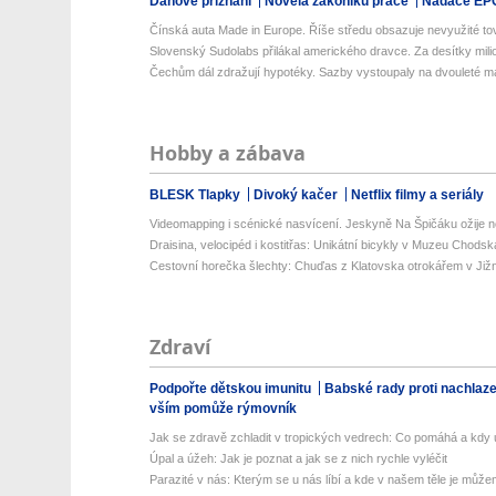
Daňové přiznání
Novela zákoníku práce
Nadace EP
Čínská auta Made in Europe. Říše středu obsazuje nevyužité tov
Slovenský Sudolabs přilákal amerického dravce. Za desítky milio
Čechům dál zdražují hypotéky. Sazby vystoupaly na dvouleté 
Hobby a zábava
BLESK Tlapky
Divoký kačer
Netflix filmy a seriály
Videomapping i scénické nasvícení. Jeskyně Na Špičáku ožije no
Draisina, velocipéd i kostitřas: Unikátní bicykly v Muzeu Chodsk
Cestovní horečka šlechty: Chuďas z Klatovska otrokářem v Již
Zdraví
Podpořte dětskou imunitu
Babské rady proti nachlaz
vším pomůže rýmovník
Jak se zdravě zchladit v tropických vedrech: Co pomáhá a kdy už
Úpal a úžeh: Jak je poznat a jak se z nich rychle vyléčit
Parazité v nás: Kterým se u nás líbí a kde v našem těle je můžem