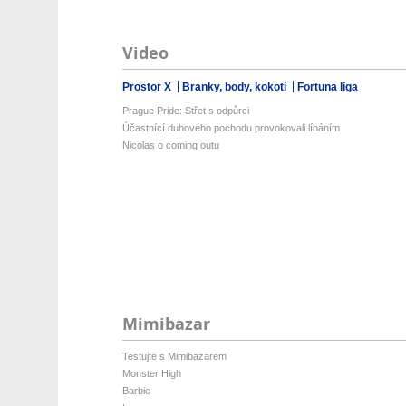
Video
Prostor X
Branky, body, kokoti
Fortuna liga
Prague Pride: Střet s odpůrci
Účastnící duhového pochodu provokovali líbáním
Nicolas o coming outu
Mimibazar
Testujte s Mimibazarem
Monster High
Barbie