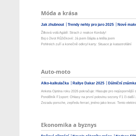
Móda a krása
Jak zhubnout
Trendy nehty pro jaro 2025
Nové make
Žilková volá Agátě: Strach z reakce Korduly!
Boj o život Růžičkové: Já jsem šlápla a letěla jsem
Pohlreich zuří a konečně odkryl karty: Situace je katastrofální
Auto-moto
Alko-kalkulačka
Rallye Dakar 2025
Dálniční známk
Anketa Ojetina roku 2026 pokračuje: Hlasujte pro nejúspornější s
Pondělník F1sport: Ohlasy na první polovinu sezony F1 či další 
Zezadu porsche, zepředu ferrari, jméno jako lexus: Tento elektrom
Ekonomika a byznys