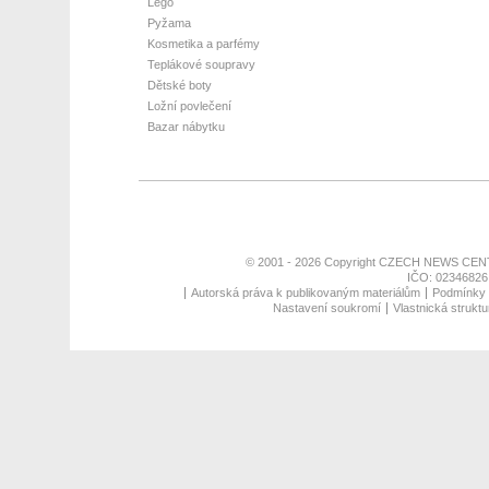
Lego
Pyžama
Kosmetika a parfémy
Teplákové soupravy
Dětské boty
Ložní povlečení
Bazar nábytku
© 2001 - 2026 Copyright
CZECH NEWS CENT
IČO: 02346826,
Autorská práva k publikovaným materiálům
Podmínky p
Nastavení soukromí
Vlastnická struktu