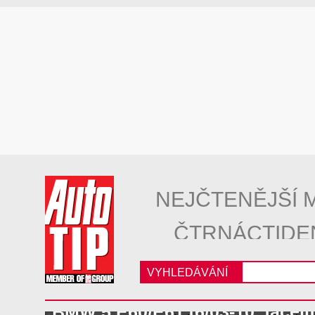
NEJČTENĚJŠÍ 
ČTRNÁCTIDE
VYHLEDÁVÁNÍ
BMW 5 E60/E61 (6/03-10, facelif