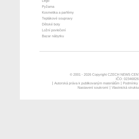
Lego
Pyžama
Kosmetika a parfémy
Teplákové soupravy
Dětské boty
Ložní povlečení
Bazar nábytku
© 2001 - 2026 Copyright
CZECH NEWS CENT
IČO: 02346826,
Autorská práva k publikovaným materiálům
Podmínky p
Nastavení soukromí
Vlastnická struktu