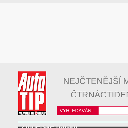
NEJČTENĚJŠÍ 
ČTRNÁCTIDE
VYHLEDÁVÁNÍ
Zlodějské nářadí