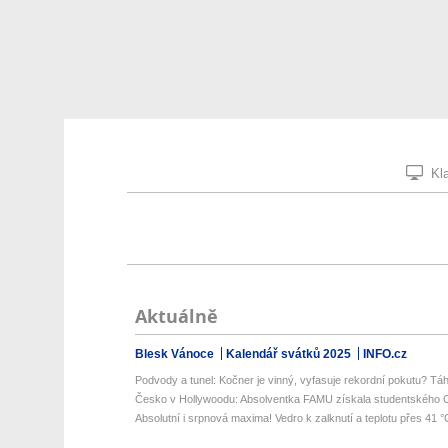
Kla
Aktuálně
Blesk Vánoce
Kalendář svátků 2025
INFO.cz
Podvody a tunel: Kočner je vinný, vyfasuje rekordní pokutu? Táh
Česko v Hollywoodu: Absolventka FAMU získala studentského Os
Absolutní i srpnová maxima! Vedro k zalknutí a teplotu přes 41 °C