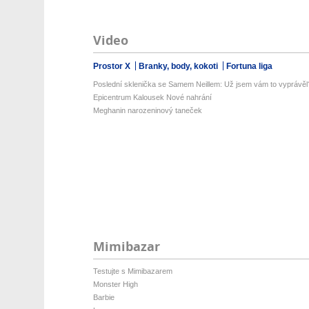
Video
Prostor X
Branky, body, kokoti
Fortuna liga
Poslední sklenička se Samem Neillem: Už jsem vám to vyprávěl
Epicentrum Kalousek Nové nahrání
Meghanin narozeninový taneček
Mimibazar
Testujte s Mimibazarem
Monster High
Barbie