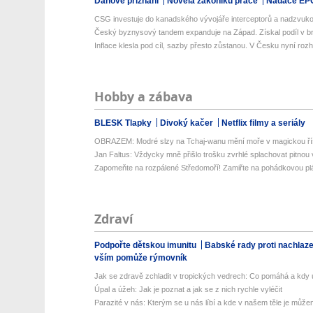
Daňové přiznání
Novela zákoníku práce
Nadace EP
CSG investuje do kanadského vývojáře interceptorů a nadzvuko
Český byznysový tandem expanduje na Západ. Získal podíl v bri
Inflace klesla pod cíl, sazby přesto zůstanou. V Česku nyní rozho
Hobby a zábava
BLESK Tlapky
Divoký kačer
Netflix filmy a seriály
OBRAZEM: Modré slzy na Tchaj-wanu mění moře v magickou ří
Jan Faltus: Vždycky mně přišlo trošku zvrhlé splachovat pitnou
Zapomeňte na rozpálené Středomoří! Zamiřte na pohádkovou pláž
Zdraví
Podpořte dětskou imunitu
Babské rady proti nachlaz
vším pomůže rýmovník
Jak se zdravě zchladit v tropických vedrech: Co pomáhá a kdy už
Úpal a úžeh: Jak je poznat a jak se z nich rychle vyléčit
Parazité v nás: Kterým se u nás líbí a kde v našem těle je můžem