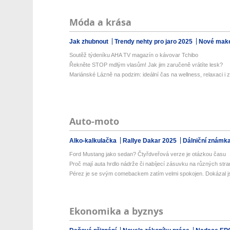
Móda a krása
Jak zhubnout
Trendy nehty pro jaro 2025
Nové make
Soutěž týdeníku AHA TV magazín o kávovar Tchibo
Řekněte STOP mdlým vlasům! Jak jim zaručeně vrátíte lesk?
Mariánské Lázně na podzim: ideální čas na wellness, relaxaci i z
Auto-moto
Alko-kalkulačka
Rallye Dakar 2025
Dálniční známk
Ford Mustang jako sedan? Čtyřdveřová verze je otázkou času
Proč mají auta hrdlo nádrže či nabíjecí zásuvku na různých str
Pérez je se svým comebackem zatím velmi spokojen. Dokázal js
Ekonomika a byznys