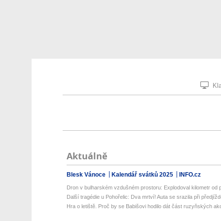
Kla
Aktuálně
Blesk Vánoce
Kalendář svátků 2025
INFO.cz
Dron v bulharském vzdušném prostoru: Explodoval kilometr od 
Další tragédie u Pohořelic: Dva mrtví! Auta se srazila při předjížd
Hra o letiště. Proč by se Babišovi hodilo dát část ruzyňských akci