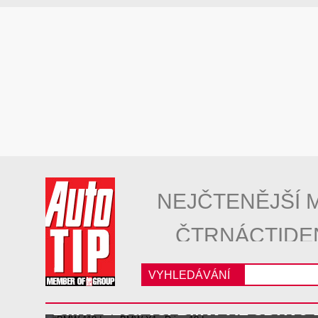
NEJČTENĚJŠÍ 
ČTRNÁCTIDE
VYHLEDÁVÁNÍ
BMW 118d vs. BMW X1 sDrive 