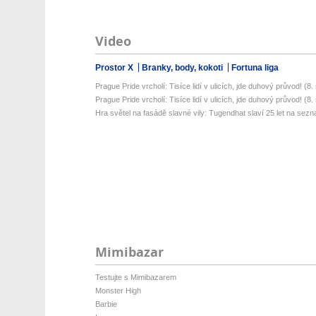
Video
Prostor X
Branky, body, kokoti
Fortuna liga
Prague Pride vrcholí: Tisíce lidí v ulicích, jde duhový průvod! (8. s
Prague Pride vrcholí: Tisíce lidí v ulicích, jde duhový průvod! (8. s
Hra světel na fasádě slavné vily: Tugendhat slaví 25 let na sez
Mimibazar
Testujte s Mimibazarem
Monster High
Barbie