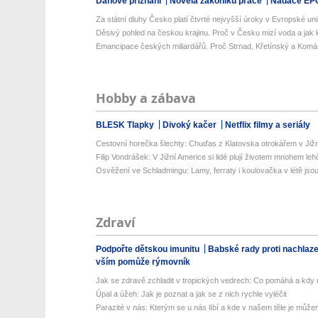
Daňové přiznání
Novela zákoníku práce
Nadace EP
Za státní dluhy Česko platí čtvrté nejvyšší úroky v Evropské uni
Děsivý pohled na českou krajinu. Proč v Česku mizí voda a jak k
Emancipace českých miliardářů. Proč Strnad, Křetínský a Komá
Hobby a zábava
BLESK Tlapky
Divoký kačer
Netflix filmy a seriály
Cestovní horečka šlechty: Chuďas z Klatovska otrokářem v Již
Filip Vondrášek: V Jižní Americe si lidé plují životem mnohem lehče
Osvěžení ve Schladmingu: Lamy, ferraty i koulovačka v létě jsou 
Zdraví
Podpořte dětskou imunitu
Babské rady proti nachlaz
vším pomůže rýmovník
Jak se zdravě zchladit v tropických vedrech: Co pomáhá a kdy už
Úpal a úžeh: Jak je poznat a jak se z nich rychle vyléčit
Parazité v nás: Kterým se u nás líbí a kde v našem těle je můžem