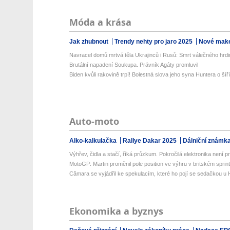
Móda a krása
Jak zhubnout
Trendy nehty pro jaro 2025
Nové make
Navracel domů mrtvá těla Ukrajinců i Rusů: Smrt válečného hrdi
Brutální napadení Soukupa. Právník Agáty promluvil
Biden kvůli rakovině trpí! Bolestná slova jeho syna Huntera o šíříc
Auto-moto
Alko-kalkulačka
Rallye Dakar 2025
Dálniční známk
Výhřev, čidla a stačí, říká průzkum. Pokročilá elektronika není prio
MotoGP: Martin proměnil pole position ve výhru v britském sprin
Câmara se vyjádřil ke spekulacím, které ho pojí se sedačkou u
Ekonomika a byznys