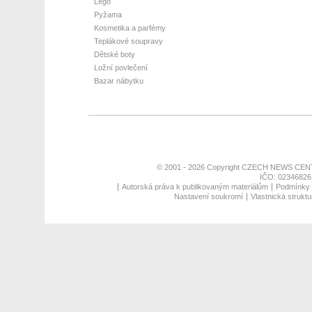
Lego
Pyžama
Kosmetika a parfémy
Teplákové soupravy
Dětské boty
Ložní povlečení
Bazar nábytku
© 2001 - 2026 Copyright
CZECH NEWS CENT
IČO: 02346826,
Autorská práva k publikovaným materiálům
Podmínky p
Nastavení soukromí
Vlastnická struktu