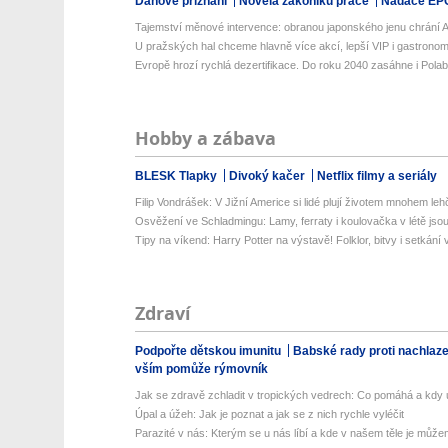
Daňové přiznání
Novela zákoníku práce
Nadace EP
Tajemství měnové intervence: obranou japonského jenu chrání Am
U pražských hal chceme hlavně více akcí, lepší VIP i gastronomii
Evropě hrozí rychlá dezertifikace. Do roku 2040 zasáhne i Polabí 
Hobby a zábava
BLESK Tlapky
Divoký kačer
Netflix filmy a seriály
Filip Vondrášek: V Jižní Americe si lidé plují životem mnohem lehče
Osvěžení ve Schladmingu: Lamy, ferraty i koulovačka v létě jsou 
Tipy na víkend: Harry Potter na výstavě! Folklor, bitvy i setkání 
Zdraví
Podpořte dětskou imunitu
Babské rady proti nachlaz
vším pomůže rýmovník
Jak se zdravě zchladit v tropických vedrech: Co pomáhá a kdy už
Úpal a úžeh: Jak je poznat a jak se z nich rychle vyléčit
Parazité v nás: Kterým se u nás líbí a kde v našem těle je můžem