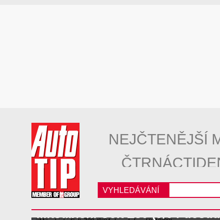
NEJČTENĚJŠÍ 
ČTRNÁCTIDE
VYHLEDÁVÁNÍ
Mitsubishi Colt Z30 (9/04-dosud,