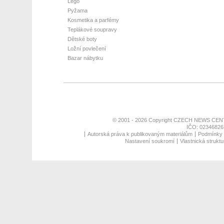
Lego
Pyžama
Kosmetika a parfémy
Teplákové soupravy
Dětské boty
Ložní povlečení
Bazar nábytku
© 2001 - 2026 Copyright
CZECH NEWS CENT
IČO: 02346826,
Autorská práva k publikovaným materiálům
Podmínky p
Nastavení soukromí
Vlastnická struktu