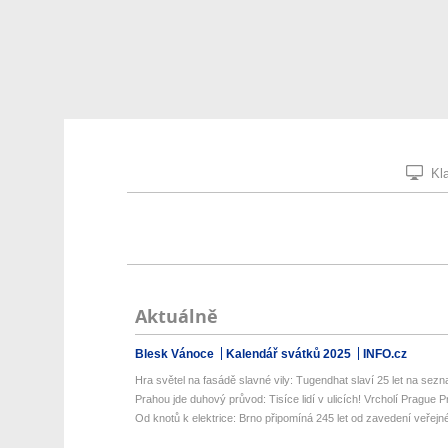
Kla
Aktuálně
Blesk Vánoce
Kalendář svátků 2025
INFO.cz
Hra světel na fasádě slavné vily: Tugendhat slaví 25 let na sez
Prahou jde duhový průvod: Tisíce lidí v ulicích! Vrcholí Prague P
Od knotů k elektrice: Brno připomíná 245 let od zavedení veřejné