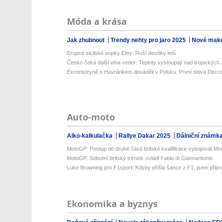
Móda a krása
Jak zhubnout
Trendy nehty pro jaro 2025
Nové make
Erupce sicilské sopky Etny: Ruší desítky letů
Česko čeká další vlna veder: Teploty vystoupají nad tropických 3
Exministryně s Havránkem dováděli v Polsku: První slova Decroix
Auto-moto
Alko-kalkulačka
Rallye Dakar 2025
Dálniční známk
MotoGP: Postup do druhé části britské kvalifikace vybojovali Morb
MotoGP: Sobotní britský trénink ovládl Fabio di Giannantonio
Luke Browning pro F1sport: Kdyby přišla šance z F1, jsem přip
Ekonomika a byznys