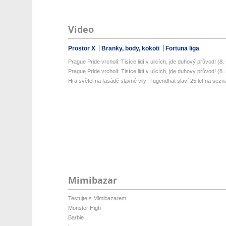
Video
Prostor X
Branky, body, kokoti
Fortuna liga
Prague Pride vrcholí: Tisíce lidí v ulicích, jde duhový průvod! (8. s
Prague Pride vrcholí: Tisíce lidí v ulicích, jde duhový průvod! (8. s
Hra světel na fasádě slavné vily: Tugendhat slaví 25 let na sez
Mimibazar
Testujte s Mimibazarem
Monster High
Barbie