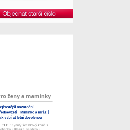
Pro ženy a maminky
ejčastější novoroční
ředsevzetí
Miminko a mráz
ak vybírat letní dovolenou
ECEPT: Kynutý švestkový koláč s
robenkou. Klasika, se kterou