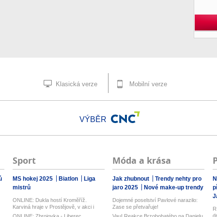
Klasická verze
Mobilní verze
VÝBĚR
Sport
Móda a krása
ů
MS hokej 2025
Biatlon
Liga
Jak zhubnout
Trendy nehty pro
N
mistrů
jaro 2025
Nové make-up trendy
p
J
ONLINE: Dukla hostí Kroměříž.
Dojemné poselství Pavlové narazilo:
Karviná hraje v Prostějově, v akci i
Zase se přetvařuje!
R
Opa...
d
ONLINE: Zbrojovka - Liberec.
Vau! Reakce Brzobohatého na Danielu