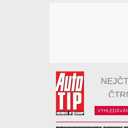
NEJČT
ČTR
VYHLEDÁVÁN
Asistenční systémy