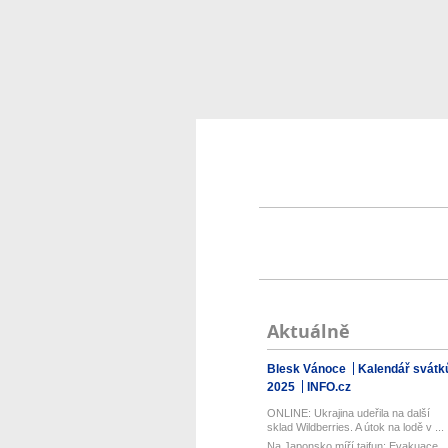
Aktuálně
Blesk Vánoce
Kalendář svátk
2025
INFO.cz
ONLINE: Ukrajina udeřila na další
sklad Wildberries. A útok na lodě v ...
Na Japonsko míří tajfun: Evakuace