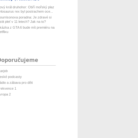
ový král druhohor: Obří mořský plaz
ylosaurus rex byl postrachem oce...
ourrisonova poradna: Je zdravé si
istit pleť v 11 letech? Jak na to?
kázka z GTA 6 bude mít premiéru na
etflixu
Doporučujeme
tarjob
eské podcasty
ádio a zábava pro děti
rekvence 1
vropa 2