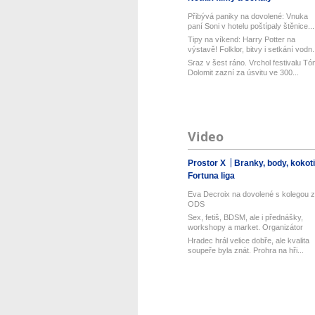
Přibývá paniky na dovolené: Vnuka
paní Soni v hotelu poštípaly štěnice...
Tipy na víkend: Harry Potter na
výstavě! Folklor, bitvy i setkání vodn.
Sraz v šest ráno. Vrchol festivalu Tó
Dolomit zazní za úsvitu ve 300...
Video
Prostor X
Branky, body, kokot
Fortuna liga
Eva Decroix na dovolené s kolegou z
ODS
Sex, fetiš, BDSM, ale i přednášky,
workshopy a market. Organizátor
Pra...
Hradec hrál velice dobře, ale kvalita
soupeře byla znát. Prohra na hři...