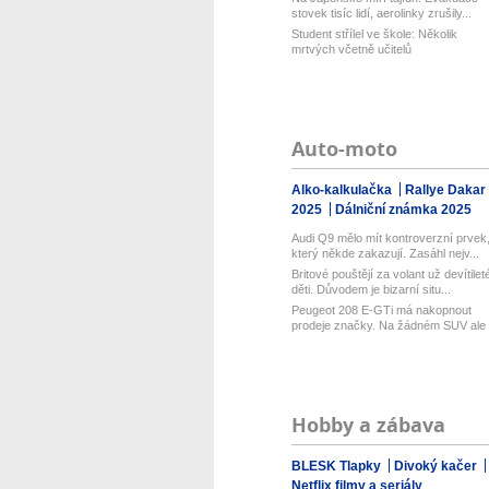
stovek tisíc lidí, aerolinky zrušily...
Student střílel ve škole: Několik
mrtvých včetně učitelů
Auto-moto
Alko-kalkulačka
Rallye Dakar
2025
Dálniční známka 2025
Audi Q9 mělo mít kontroverzní prvek
který někde zakazují. Zasáhl nejv...
Britové pouštějí za volant už devítilet
děti. Důvodem je bizarní situ...
Peugeot 208 E-GTi má nakopnout
prodeje značky. Na žádném SUV ale
označ...
Hobby a zábava
BLESK Tlapky
Divoký kačer
Netflix filmy a seriály