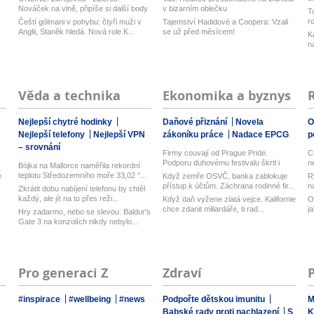
z
Nováček na vlně, připíše si další body
v bizarním oblečku
T
pr...
r
Čeští gólmani v pohybu: čtyři muži v
Tajemství Hadidové a Coopera: Vzali
Anglii, Staněk hledá. Nová role K...
se už před měsícem!
K
n
Věda a technika
Ekonomika a byznys
Nejlepší chytré hodinky
Daňové přiznání
Novela
O
Nejlepší telefony
Nejlepší VPN
zákoníku práce
Nadace EPCG
p
– srovnání
,
Firmy couvají od Prague Pride.
C
Podporu duhovému festivalu škrtl i
n
Bójka na Mallorce naměřila rekordní
Micr...
teplotu Středozemního moře 33,02 °...
é
Když zemře OSVČ, banka zablokuje
R
přístup k účtům. Záchrana rodinné fir...
n
Zkrátit dobu nabíjení telefonu by chtěl
každý, ale jít na to přes reži...
Když daň vyžene zlatá vejce. Kalifornie
O
chce zdanit miliardáře, ti rad...
j
Hry zadarmo, nebo se slevou: Baldur's
Gate 3 na konzolích nikdy nebylo...
Pro generaci Z
Zdraví
#inspirace
#wellbeing
#news
Podpořte dětskou imunitu
M
Babské rady proti nachlazení
S
K