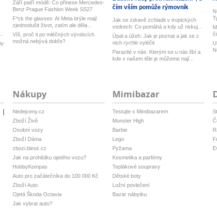
Září patří módě: Co přinese Mercedes-
čím vším pomůže rýmovník
Benz Prague Fashion Week SS27
N
T
F*ck the glasses: AI Meta brýle mají
Jak se zdravě zchladit v tropických
zjednodušit život, zatím ale děla...
vedrech: Co pomáhá a kdy už riskuj...
M
..
č
Víš, proč ti po mléčných výrobcích
Úpal a úžeh: Jak je poznat a jak se z
možná nebývá dobře?
nich rychle vyléčit
ny
U
N
Parazité v nás: Kterým se u nás líbí a
kde v našem těle je můžeme nají...
Nákupy
Mimibazar
hledejceny.cz
Testujte s Mimibazarem
S
i
Zboží Živě
Monster High
Č
Osobní vozy
Barbie
R
Zboží Dáma
Lego
F
zbozi.blesk.cz
Pyžama
E
Jak na prohlídku ojetého vozu?
Kosmetika a parfémy
HobbyKompas
Teplákové soupravy
Auto pro začátečníka do 100 000 Kč
Dětské boty
Zboží Auto
Ložní povlečení
Ojetá Škoda Octavia
Bazar nábytku
Jak vybrat auto?