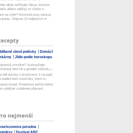
aboduj...
ohle nikdy neříkejte! Slova, kterými
odiče dětem ubližují ze všeho n...
am na výlet? Krkonoše jsou sázkou
a jistotu. Objevte 10 nejlepších m...
Recepty
blíbené zimní polévky
Domácí
ekárny
Jídlo podle horoskopu
uketová zmrzlina? Vyzkoušejte
ečekaný letní hit a geniální způsob, j...
ychlé buchty s broskvemi: 5 receptů
a sladké letní moučníky, které m...
opsie bread: Proteinové pečivo lehké
ako obláček zvládnete připravit...
Pro nejmenší
ourissonova poradna
omiksy
Festival ABC