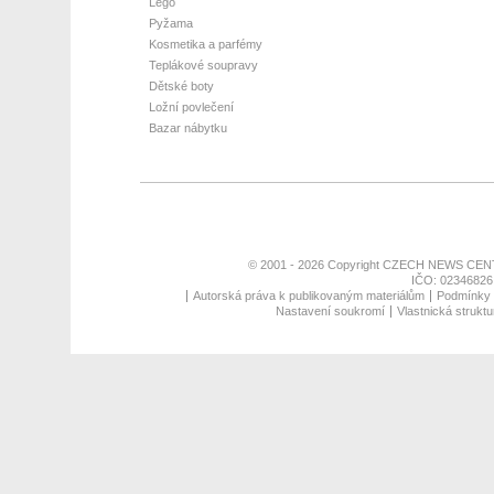
Lego
Pyžama
Kosmetika a parfémy
Teplákové soupravy
Dětské boty
Ložní povlečení
Bazar nábytku
© 2001 - 2026 Copyright
CZECH NEWS CENT
IČO: 02346826,
Autorská práva k publikovaným materiálům
Podmínky p
Nastavení soukromí
Vlastnická struktu