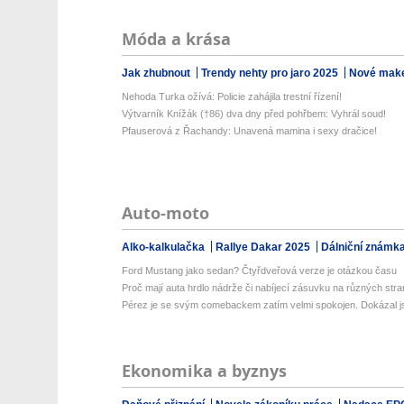
Móda a krása
Jak zhubnout
Trendy nehty pro jaro 2025
Nové make
Nehoda Turka ožívá: Policie zahájila trestní řízení!
Výtvarník Knížák (†86) dva dny před pohřbem: Vyhrál soud!
Pfauserová z Řachandy: Unavená mamina i sexy dračice!
Auto-moto
Alko-kalkulačka
Rallye Dakar 2025
Dálniční známk
Ford Mustang jako sedan? Čtyřdveřová verze je otázkou času
Proč mají auta hrdlo nádrže či nabíjecí zásuvku na různých str
Pérez je se svým comebackem zatím velmi spokojen. Dokázal js
Ekonomika a byznys