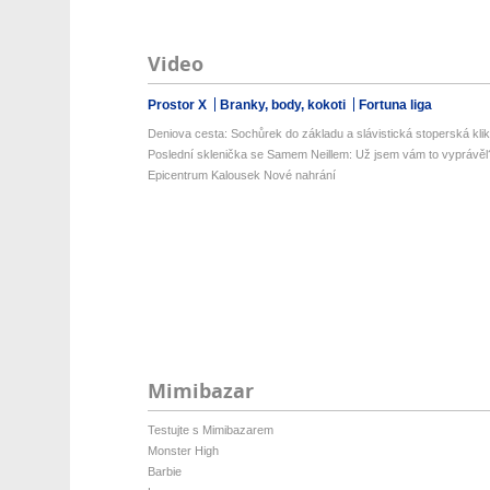
Video
Prostor X
Branky, body, kokoti
Fortuna liga
Deniova cesta: Sochůrek do základu a slávistická stoperská klik
Poslední sklenička se Samem Neillem: Už jsem vám to vyprávěl
Epicentrum Kalousek Nové nahrání
Mimibazar
Testujte s Mimibazarem
Monster High
Barbie