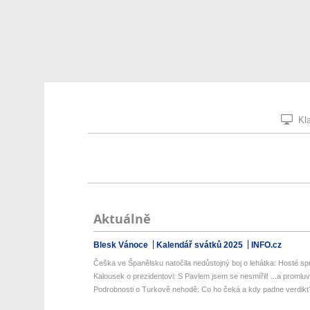
Kla
Aktuálně
Blesk Vánoce
Kalendář svátků 2025
INFO.cz
Češka ve Španělsku natočila nedůstojný boj o lehátka: Hosté spri
Kalousek o prezidentovi: S Pavlem jsem se nesmířil! ...a promluvil
Podrobnosti o Turkově nehodě: Co ho čeká a kdy padne verdikt