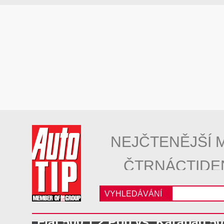
NEJČTENĚJŠÍ 
ČTRNÁCTIDE
VYHLEDÁVÁNÍ
Fiat 500 1.2 Pop vs. Karabag 5