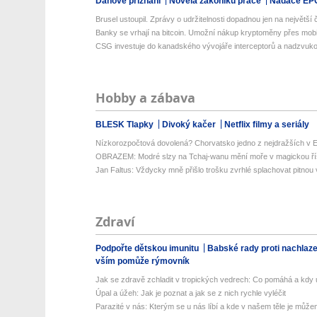
Daňové přiznání
Novela zákoníku práce
Nadace EP
Brusel ustoupil. Zprávy o udržitelnosti dopadnou jen na největší 
Banky se vrhají na bitcoin. Umožní nákup kryptoměny přes mobiln
CSG investuje do kanadského vývojáře interceptorů a nadzvuko
Hobby a zábava
BLESK Tlapky
Divoký kačer
Netflix filmy a seriály
Nízkorozpočtová dovolená? Chorvatsko jedno z nejdražších v Ev
OBRAZEM: Modré slzy na Tchaj-wanu mění moře v magickou ří
Jan Faltus: Vždycky mně přišlo trošku zvrhlé splachovat pitnou
Zdraví
Podpořte dětskou imunitu
Babské rady proti nachlaz
vším pomůže rýmovník
Jak se zdravě zchladit v tropických vedrech: Co pomáhá a kdy už
Úpal a úžeh: Jak je poznat a jak se z nich rychle vyléčit
Parazité v nás: Kterým se u nás líbí a kde v našem těle je můžem