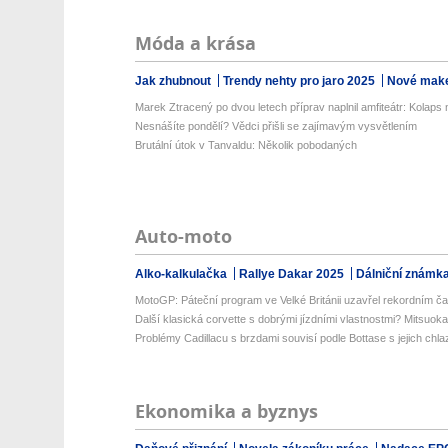
Móda a krása
Jak zhubnout
Trendy nehty pro jaro 2025
Nové make
Marek Ztracený po dvou letech příprav naplnil amfiteátr: Kolaps n
Nesnášíte pondělí? Vědci přišli se zajímavým vysvětlením
Brutální útok v Tanvaldu: Několik pobodaných
Auto-moto
Alko-kalkulačka
Rallye Dakar 2025
Dálniční známk
MotoGP: Páteční program ve Velké Británii uzavřel rekordním č
Další klasická corvette s dobrými jízdními vlastnostmi? Mitsuoka
Problémy Cadillacu s brzdami souvisí podle Bottase s jejich chl
Ekonomika a byznys