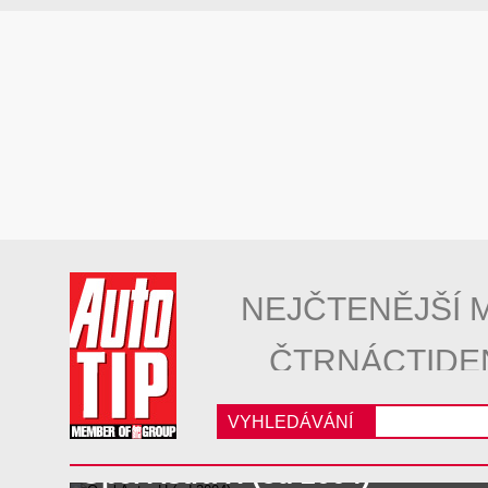
NEJČTENĚJŠÍ 
ČTRNÁCTIDE
VYHLEDÁVÁNÍ
Opel Astra H (od 2004)