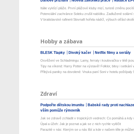
Daňové přiznání
Novela zákoníku práce
Nadace EP
Itálie vyklízí pláže. První plážové kluby mizí, turisté změnu pocítí 
Potenciální zachránce Soleku zrušil nabídku. Zadlužené solární 
V bratislavské rafinerii Slovnaft hořela nádrž, výbuch otřásl okol
Hobby a zábava
BLESK Tlapky
Divoký kačer
Netflix filmy a seriály
Osvěžení ve Schladmingu: Lamy, ferraty i koulovačka v létě jsou 
Tipy na víkend: Harry Potter na výstavě! Folklor, bitvy i setkání 
Přibývá paniky na dovolené: Vnuka paní Soni v hotelu poštípaly š
Zdraví
Podpořte dětskou imunitu
Babské rady proti nachlaz
vším pomůže rýmovník
Jak se zdravě zchladit v tropických vedrech: Co pomáhá a kdy už
Úpal a úžeh: Jak je poznat a jak se z nich rychle vyléčit
Parazité v nás: Kterým se u nás líbí a kde v našem těle je můžem