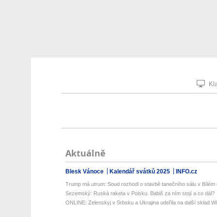
Kla
Aktuálně
Blesk Vánoce
Kalendář svátků 2025
INFO.cz
Trump má utrum: Soud rozhodl o stavbě tanečního sálu v Bílém
Sezemský: Ruská raketa v Polsku. Babiš za ním stojí a co dál?
ONLINE: Zelenskyj v Srbsku a Ukrajina udeřila na další sklad Wil