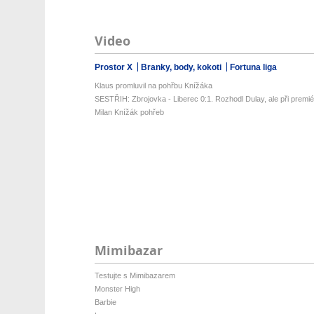
Video
Prostor X
Branky, body, kokoti
Fortuna liga
Klaus promluvil na pohřbu Knížáka
SESTŘIH: Zbrojovka - Liberec 0:1. Rozhodl Dulay, ale při premiéř
Milan Knížák pohřeb
Mimibazar
Testujte s Mimibazarem
Monster High
Barbie