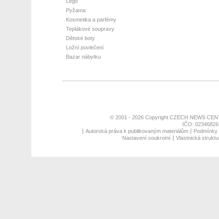
Lego
Pyžama
Kosmetika a parfémy
Teplákové soupravy
Dětské boty
Ložní povlečení
Bazar nábytku
© 2001 - 2026 Copyright
CZECH NEWS CENT
IČO: 02346826,
Autorská práva k publikovaným materiálům
Podmínky p
Nastavení soukromí
Vlastnická struktu