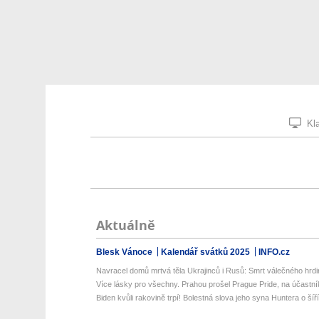
Kla
Aktuálně
Blesk Vánoce
Kalendář svátků 2025
INFO.cz
Navracel domů mrtvá těla Ukrajinců i Rusů: Smrt válečného hrdi
Více lásky pro všechny. Prahou prošel Prague Pride, na účastník
Biden kvůli rakovině trpí! Bolestná slova jeho syna Huntera o šíříc