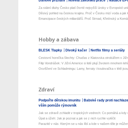
Daňové přiznání
Novela zákoníku práce
Nadace EP
Za státní dluhy Česko platí čtvrté nejvyšší úroky v Evropské uni
Děsivý pohled na českou krajinu. Proč v Česku mizí voda a jak k
Emancipace českých miliardářů. Proč Strnad, Křetínský a Komá
Hobby a zábava
BLESK Tlapky
Divoký kačer
Netflix filmy a seriály
Cestovní horečka šlechty: Chuďas z Klatovska otrokářem v Již
Filip Vondrášek: V Jižní Americe si lidé plují životem mnohem lehče
Osvěžení ve Schladmingu: Lamy, ferraty i koulovačka v létě jsou 
Zdraví
Podpořte dětskou imunitu
Babské rady proti nachlaz
vším pomůže rýmovník
Jak se zdravě zchladit v tropických vedrech: Co pomáhá a kdy už
Úpal a úžeh: Jak je poznat a jak se z nich rychle vyléčit
Parazité v nás: Kterým se u nás líbí a kde v našem těle je můžem