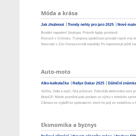
Móda a krása
Jak zhubnout
Trendy nehty pro jaro 2025
Nové make
Brutální napadení Soukupa. Právník Agáty promluvil
Rozruch v Grónsku: Trumpova společnost provádí ropné vrty be
Neurvalci v Zoo Ostrava krmili mandrily! Po napomenutí ještě na
Auto-moto
Alko-kalkulačka
Rallye Dakar 2025
Dálniční známk
Výhřev, čidla a stačí, říká průzkum. Pokročilá elektronika není prio
MotoGP: Martin proměnil pole position ve výhru v britském sprin
Câmara se vyjádřil ke spekulacím, které ho pojí se sedačkou u
Ekonomika a byznys