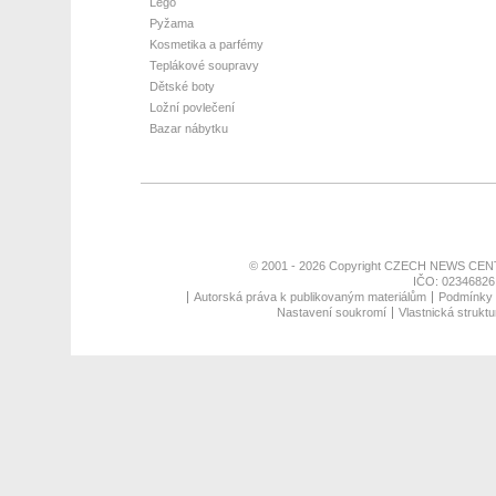
Lego
Pyžama
Kosmetika a parfémy
Teplákové soupravy
Dětské boty
Ložní povlečení
Bazar nábytku
© 2001 - 2026 Copyright
CZECH NEWS CENT
IČO: 02346826,
Autorská práva k publikovaným materiálům
Podmínky p
Nastavení soukromí
Vlastnická struktu