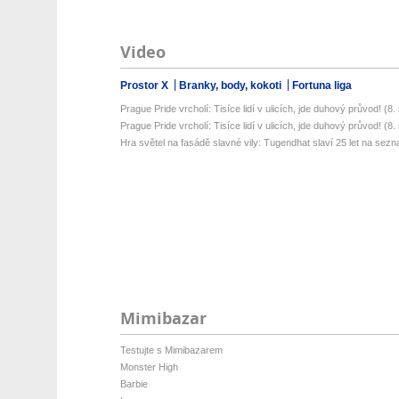
Video
Prostor X
Branky, body, kokoti
Fortuna liga
Prague Pride vrcholí: Tisíce lidí v ulicích, jde duhový průvod! (8. s
Prague Pride vrcholí: Tisíce lidí v ulicích, jde duhový průvod! (8. s
Hra světel na fasádě slavné vily: Tugendhat slaví 25 let na sez
Mimibazar
Testujte s Mimibazarem
Monster High
Barbie