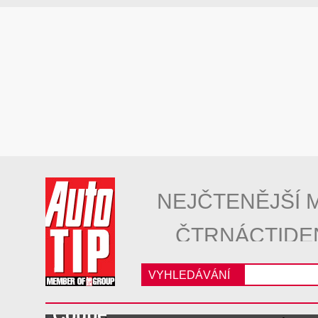
NEJČTENĚJŠÍ 
ČTRNÁCTIDE
VYHLEDÁVÁNÍ
Mercedes-Benz C 63 AMG Cou
Coupé