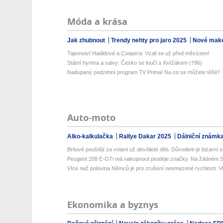
Móda a krása
Jak zhubnout
Trendy nehty pro jaro 2025
Nové make
Tajemství Hadidové a Coopera: Vzali se už před měsícem!
Státní hymna a salvy: Česko se loučí s Knížákem (†86)
Nadupaný podzimní program TV Prima! Na co se můžete těšit?
Auto-moto
Alko-kalkulačka
Rallye Dakar 2025
Dálniční známk
Britové pouštějí za volant už devítileté děti. Důvodem je bizarní si
Peugeot 208 E-GTi má nakopnout prodeje značky. Na žádném S
Více než polovina Němců je pro zrušení neomezené rychlosti. Vlá
Ekonomika a byznys