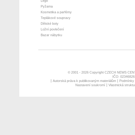
Lego
Pyžama
Kosmetika a parfémy
Teplákové soupravy
Dětské boty
Ložní povlečení
Bazar nábytku
© 2001 - 2026 Copyright
CZECH NEWS CENT
IČO: 02346826,
Autorská práva k publikovaným materiálům
Podmínky p
Nastavení soukromí
Vlastnická struktu