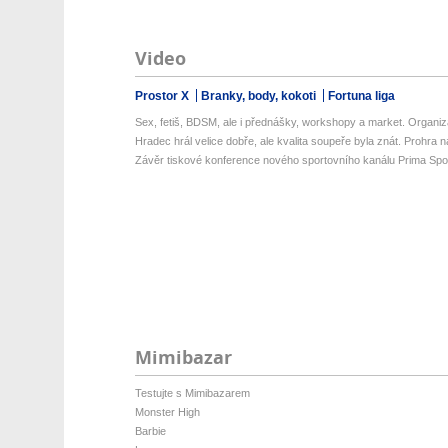
Video
Prostor X
Branky, body, kokoti
Fortuna liga
Sex, fetiš, BDSM, ale i přednášky, workshopy a market. Organizá
Hradec hrál velice dobře, ale kvalita soupeře byla znát. Prohra na 
Závěr tiskové konference nového sportovního kanálu Prima Spo
Mimibazar
Testujte s Mimibazarem
Monster High
Barbie