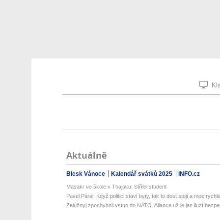
Kla
Aktuálně
Blesk Vánoce
Kalendář svátků 2025
INFO.cz
Masakr ve škole v Thajsku: Střílel student
Pavel Páral: Když politici staví byty, tak to dost stojí a moc rychle 
Zalužnyj zpochybnil vstup do NATO. Aliance už je jen iluzí bezpeč