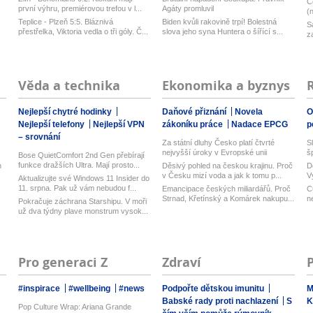
C
první výhru, premiérovou trefou v l...
Agáty promluvil
(
Teplice - Plzeň 5:5. Bláznivá
Biden kvůli rakovině trpí! Bolestná
S
přestřelka, Viktoria vedla o tři góly. Č...
slova jeho syna Huntera o šířící s...
z
Věda a technika
Ekonomika a byznys
Nejlepší chytré hodinky
Daňové přiznání
Novela
O
Nejlepší telefony
Nejlepší VPN
zákoníku práce
Nadace EPCG
p
– srovnání
Za státní dluhy Česko platí čtvrté
S
nejvyšší úroky v Evropské unii
š
Bose QuietComfort 2nd Gen přebírají
funkce dražších Ultra. Mají prosto...
n
Děsivý pohled na českou krajinu. Proč
D
v Česku mizí voda a jak k tomu p...
V
Aktualizujte své Windows 11 Insider do
n
11. srpna. Pak už vám nebudou f...
Emancipace českých miliardářů. Proč
C
Strnad, Křetínský a Komárek nakupu...
n
Pokračuje záchrana Starshipu. V moři
už dva týdny plave monstrum vysok...
Pro generaci Z
Zdraví
#inspirace
#wellbeing
#news
Podpořte dětskou imunitu
M
Babské rady proti nachlazení
S
K
Pop Culture Wrap: Ariana Grande