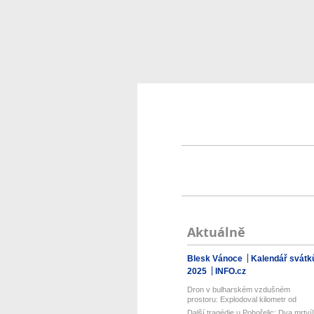
Aktuálně
Blesk Vánoce
Kalendář svátk
2025
INFO.cz
Dron v bulharském vzdušném
prostoru: Explodoval kilometr od
plynovodu!
Další tragédie u Pohořelic: Dva mrtví!