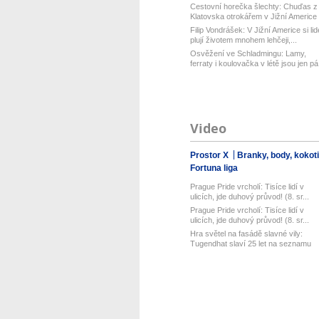
Cestovní horečka šlechty: Chuďas z
Klatovska otrokářem v Jižní Americe
Filip Vondrášek: V Jižní Americe si lid
plují životem mnohem lehčeji,...
Osvěžení ve Schladmingu: Lamy,
ferraty i koulovačka v létě jsou jen pá.
Video
Prostor X
Branky, body, kokot
Fortuna liga
Prague Pride vrcholí: Tisíce lidí v
ulicích, jde duhový průvod! (8. sr...
Prague Pride vrcholí: Tisíce lidí v
ulicích, jde duhový průvod! (8. sr...
Hra světel na fasádě slavné vily:
Tugendhat slaví 25 let na seznamu
UN...