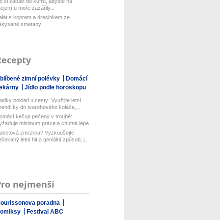
o si zabalit do kufru, abyste na
nejen) u moře zazářily...
alát s koprem a dresinkem ze
akysané smetany
Recepty
blíbené zimní polévky
Domácí
ekárny
Jídlo podle horoskopu
ladký poklad u cesty: Využijte letní
pendlíky do tvarohového koláče,...
omácí kečup pečený v troubě:
yžaduje minimum práce a chutná lépe
ež...
uketová zmrzlina? Vyzkoušejte
ečekaný letní hit a geniální způsob, j...
Pro nejmenší
ourissonova poradna
omiksy
Festival ABC