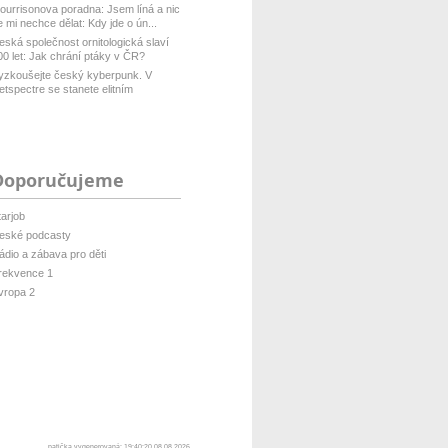
ourrisonova poradna: Jsem líná a nic
e mi nechce dělat: Kdy jde o ún...
eská společnost ornitologická slaví
00 let: Jak chrání ptáky v ČR?
yzkoušejte český kyberpunk. V
etspectre se stanete elitním
ackerem ...
Doporučujeme
tarjob
eské podcasty
ádio a zábava pro děti
rekvence 1
vropa 2
patička vygenerovaná: 19:40:20 08.08.2026