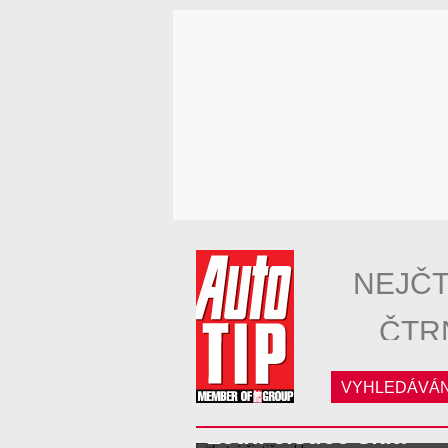
NEJČT
ČTR
VYHLEDÁVÁN
Letní čističe skla