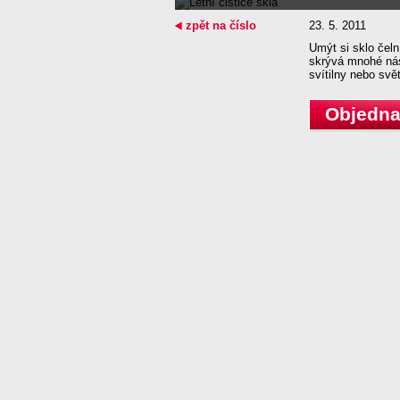
zpět na číslo
23. 5. 2011
Umýt si sklo čeln
skrývá mnohé nást
svítilny nebo svě
Objednat