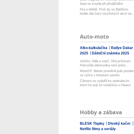
Auta se srazila při předjíždění
Hra o letiště. Proč by se Babišovi
hodilo dát část ruzyňských akcií na...
Auto-moto
Alko-kalkulačka
Rallye Dakar
2025
Dálniční známka 2025
Výhřev, čidla a stačí, říká průzkum.
Pokročilá elektronika není priori...
MotoGP: Martin proměnil pole positio
ve výhru v britském sprintu
Câmara se vyjádřil ke spekulacím,
které ho pojí se sedačkou u Haasu
Hobby a zábava
BLESK Tlapky
Divoký kačer
Netflix filmy a seriály