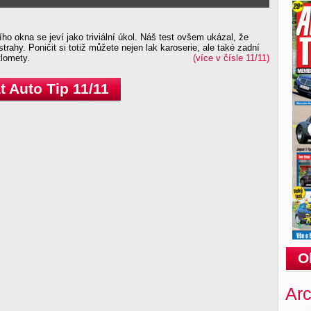
ího okna se jeví jako triviální úkol. Náš test ovšem ukázal, že
rahy. Poničit si totiž můžete nejen lak karoserie, ale také zadní
tlomety.
(více v čísle 11/11)
 Auto Tip 11/11
O
Arc