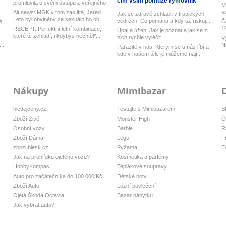
čím vším pomůže rýmovník
promluvila o svém ústupu z veřejného
M
ž...
s
Alt news: MGK v tom zas lítá, Jared
Jak se zdravě zchladit v tropických
Leto byl obviněný ze sexuálního ob...
vedrech: Co pomáhá a kdy už riskuj...
é
Č
1
RECEPT: Perfektní letní kombinace,
Úpal a úžeh: Jak je poznat a jak se z
které tě zchladí, i kdybys nechtěl*...
nich rychle vyléčit
V
..
N
Parazité v nás: Kterým se u nás líbí a
h
kde v našem těle je můžeme nají...
Nákupy
Mimibazar
hledejceny.cz
Testujte s Mimibazarem
S
i
Zboží Živě
Monster High
Č
Osobní vozy
Barbie
R
Zboží Dáma
Lego
F
zbozi.blesk.cz
Pyžama
E
Jak na prohlídku ojetého vozu?
Kosmetika a parfémy
HobbyKompas
Teplákové soupravy
Auto pro začátečníka do 100 000 Kč
Dětské boty
Zboží Auto
Ložní povlečení
Ojetá Škoda Octavia
Bazar nábytku
Jak vybrat auto?