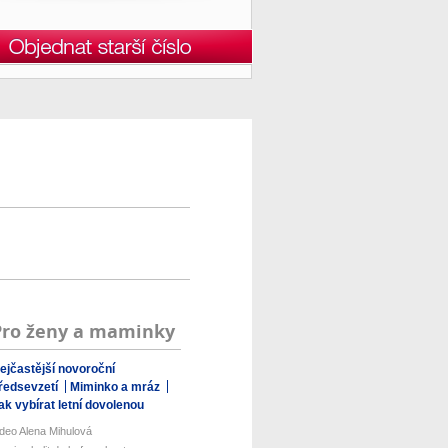
Pro ženy a maminky
ejčastější novoroční
ředsevzetí
Miminko a mráz
ak vybírat letní dovolenou
ideo Alena Mihulová