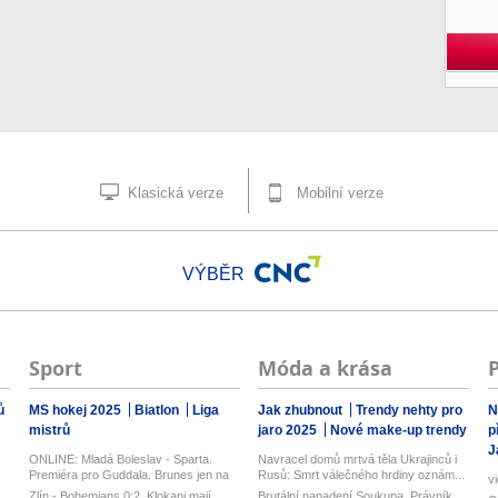
Klasická verze
Mobilní verze
VÝBĚR
Sport
Móda a krása
ů
MS hokej 2025
Biatlon
Liga
Jak zhubnout
Trendy nehty pro
N
mistrů
jaro 2025
Nové make-up trendy
p
J
ONLINE: Mladá Boleslav - Sparta.
Navracel domů mrtvá těla Ukrajinců i
Premiéra pro Guddala. Brunes jen na
Rusů: Smrt válečného hrdiny oznám...
v
l...
Zlín - Bohemians 0:2. Klokani mají
Brutální napadení Soukupa. Právník