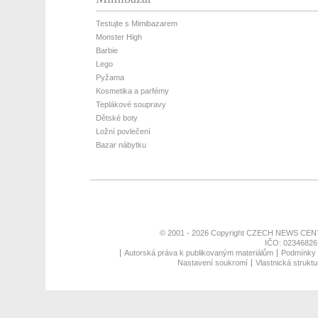
Testujte s Mimibazarem
Monster High
Barbie
Lego
Pyžama
Kosmetika a parfémy
Teplákové soupravy
Dětské boty
Ložní povlečení
Bazar nábytku
© 2001 - 2026 Copyright
CZECH NEWS CENT
IČO: 02346826,
Autorská práva k publikovaným materiálům
Podmínky p
Nastavení soukromí
Vlastnická struktu