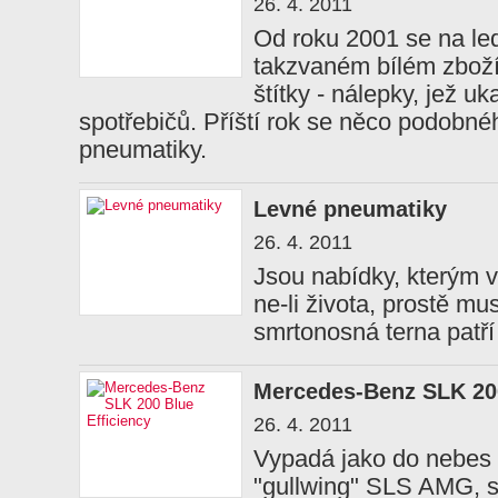
26. 4. 2011
Od roku 2001 se na led
takzvaném bílém zboží)
štítky - nálepky, jež u
spotřebičů. Příští rok se něco podobné
pneumatiky.
Levné pneumatiky
26. 4. 2011
Jsou nabídky, kterým v
ne-li života, prostě mu
smrtonosná terna patří 
Mercedes-Benz SLK 200
26. 4. 2011
Vypadá jako do nebes
"gullwing" SLS AMG, st