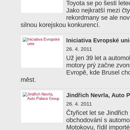
Toyota se po šesti let
Jako nejkratší mezi čt
rekordmany se ale nov
silnou korejskou konkurencí.
Iniciativa Evropské uni
26. 4. 2011
Už jen 39 let a automo
motory prý začne zvoni
Evropě, kde Brusel chc
měst.
Jindřich Nevrla, Auto 
26. 4. 2011
Čtyřicet let se Jindřic
obchodování s automob
Motokovu, řídil import