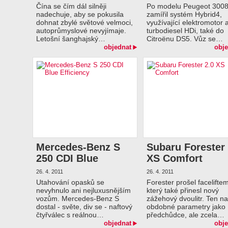
Čína se čím dál silněji
Po modelu Peugeot 300
nadechuje, aby se pokusila
zamířil systém Hybrid4,
dohnat zbylé světové velmoci,
využívající elektromotor 
autoprůmyslové nevyjímaje.
turbodiesel HDi, také do
Letošní šanghajský…
Citroënu DS5. Vůz se…
objednat
obje
Mercedes-Benz S
Subaru Forester 
250 CDI Blue
XS Comfort
Efficiency
26. 4. 2011
26. 4. 2011
Utahování opasků se
Forester prošel faceliftem
nevyhnulo ani nejluxusnějším
který také přinesl nový
vozům. Mercedes-Benz S
zážehový dvoulitr. Ten na
dostal - světe, div se - naftový
obdobné parametry jako
čtyřválec s reálnou…
předchůdce, ale zcela…
objednat
obje