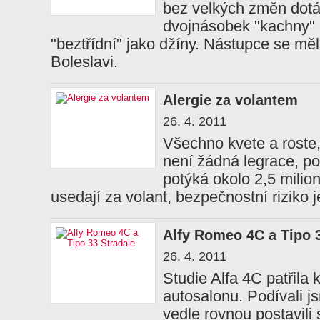
bez velkých změn dotá
dvojnásobek "kachny" 
"beztřídní" jako džíny. Nástupce se mě
Boleslavi.
Alergie za volantem
26. 4. 2011
Všechno kvete a roste,
není žádná legrace, po
potýká okolo 2,5 milio
usedají za volant, bezpečnostní riziko 
Alfy Romeo 4C a Tipo 3
26. 4. 2011
Studie Alfa 4C patřil
autosalonu. Podívali j
vedle rovnou postavili