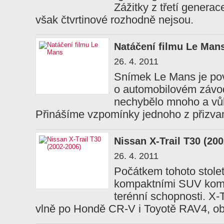
Zážitky z třetí gener
však čtvrtinové rozhodně nejsou.
Natáčení filmu Le Man
26. 4. 2011
Snímek Le Mans je pov
o automobilovém závod
nechybělo mnoho a vůb
Přinášíme vzpomínky jednoho z přizvan
Nissan X-Trail T30 (20
26. 4. 2011
Počátkem tohoto stolet
kompaktními SUV kombi
terénní schopnosti. X-T
vlně po Hondě CR-V i Toyotě RAV4, ob