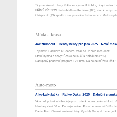
Tipy na víkend: Harry Potter na výstavě! Folklor, bitvy i setkání 
PŘÍMÝ PŘENOS: Pohřeb Milana Knížáka (†86), státní pocty i neč
Chlapeček (†3) spadl ze sloupu elektrického vedení: Matka vydal
Móda a krása
Jak zhubnout
Trendy nehty pro jaro 2025
Nové make
Tajemství Hadidové a Coopera: Vzali se už před měsícem!
Státní hymna a salvy: Česko se loučí s Knížákem (†86)
Nadupaný podzimní program TV Prima! Na co se můžete těšit?
Auto-moto
Alko-kalkulačka
Rallye Dakar 2025
Dálniční známk
Více než polovina Němců je pro zrušení neomezené rychlosti. Vlá
Manthey slaví 30 let: Dopřejte svému Porsche závodní DNA z Nü
Dacia, Ford i Suzuki zastavují linky. Vyschlý Dunaj drtí energetik