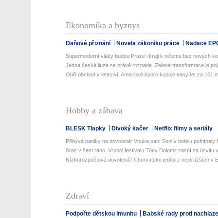
Ekonomika a byznys
Daňové přiznání
Novela zákoníku práce
Nadace EP
Supermoderní vlaky budou Praze i kraji k ničemu bez nových kolej
Jedna česká iluze se právě rozpadá. Zelená transformace je poji
Obří obchod v letectví. Americké Apollo kupuje easyJet za 161 mil
Hobby a zábava
BLESK Tlapky
Divoký kačer
Netflix filmy a seriály
Přibývá paniky na dovolené: Vnuka paní Soni v hotelu poštípaly š
Sraz v šest ráno. Vrchol festivalu Tóny Dolomit zazní za úsvitu v
Nízkorozpočtová dovolená? Chorvatsko jedno z nejdražších v Ev
Zdraví
Podpořte dětskou imunitu
Babské rady proti nachlaz