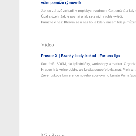
vším pomůže rýmovník
Jak se zdravě zchladit v tropických vedrech: Co pomáhá a kdy už
Úpal a úžeh: Jak je poznat a jak se z nich rychle vyléčit
Parazité v nás: Kterým se u nás líbí a kde v našem těle je můžem
Video
Prostor X
Branky, body, kokoti
Fortuna liga
Sex, fetiš, BDSM, ale i přednášky, workshopy a market. Organizá
Hradec hrál velice dobře, ale kvalita soupeře byla znát. Prohra na 
Závěr tiskové konference nového sportovního kanálu Prima Spo
Mimibazar