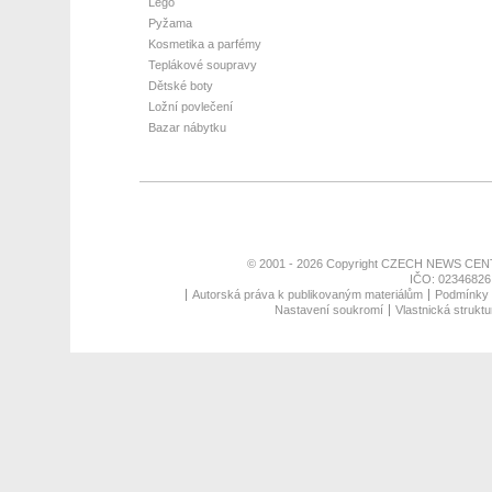
Lego
Pyžama
Kosmetika a parfémy
Teplákové soupravy
Dětské boty
Ložní povlečení
Bazar nábytku
© 2001 - 2026 Copyright
CZECH NEWS CENT
IČO: 02346826,
Autorská práva k publikovaným materiálům
Podmínky p
Nastavení soukromí
Vlastnická struktu