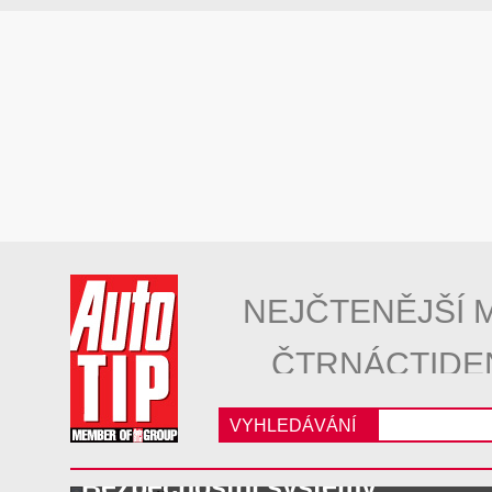
NEJČTENĚJŠÍ 
ČTRNÁCTIDE
VYHLEDÁVÁNÍ
Bezpečnostní systémy