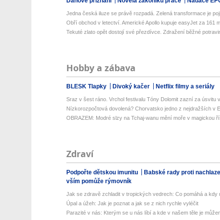
Daňové přiznání
Novela zákoníku práce
Nadace EP
Jedna česká iluze se právě rozpadá. Zelená transformace je poji
Obří obchod v letectví. Americké Apollo kupuje easyJet za 161 mil
Tekuté zlato opět dostojí své přezdívce. Zdražení běžné potravin
Hobby a zábava
BLESK Tlapky
Divoký kačer
Netflix filmy a seriály
Sraz v šest ráno. Vrchol festivalu Tóny Dolomit zazní za úsvitu v
Nízkorozpočtová dovolená? Chorvatsko jedno z nejdražších v Ev
OBRAZEM: Modré slzy na Tchaj-wanu mění moře v magickou ří
Zdraví
Podpořte dětskou imunitu
Babské rady proti nachlaz
vším pomůže rýmovník
Jak se zdravě zchladit v tropických vedrech: Co pomáhá a kdy už
Úpal a úžeh: Jak je poznat a jak se z nich rychle vyléčit
Parazité v nás: Kterým se u nás líbí a kde v našem těle je můžem