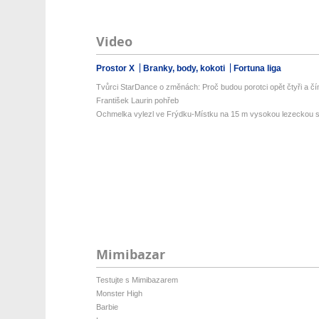
Video
Prostor X
Branky, body, kokoti
Fortuna liga
Tvůrci StarDance o změnách: Proč budou porotci opět čtyři a čí
František Laurin pohřeb
Ochmelka vylezl ve Frýdku-Místku na 15 m vysokou lezeckou st
Mimibazar
Testujte s Mimibazarem
Monster High
Barbie