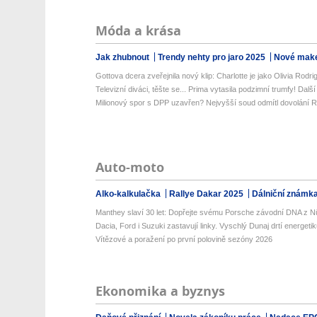
Móda a krása
Jak zhubnout
Trendy nehty pro jaro 2025
Nové make
Gottova dcera zveřejnila nový klip: Charlotte je jako Olivia Rodri
Televizní diváci, těšte se... Prima vytasila podzimní trumfy! Další 
Milionový spor s DPP uzavřen? Nejvyšší soud odmítl dovolání 
Auto-moto
Alko-kalkulačka
Rallye Dakar 2025
Dálniční známk
Manthey slaví 30 let: Dopřejte svému Porsche závodní DNA z Nü
Dacia, Ford i Suzuki zastavují linky. Vyschlý Dunaj drtí energetik
Vítězové a poražení po první polovině sezóny 2026
Ekonomika a byznys