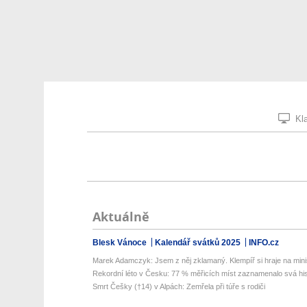
Kla
Aktuálně
Blesk Vánoce
Kalendář svátků 2025
INFO.cz
Marek Adamczyk: Jsem z něj zklamaný. Klempíř si hraje na minis
Rekordní léto v Česku: 77 % měřicích míst zaznamenalo svá hist
Smrt Češky (†14) v Alpách: Zemřela při túře s rodiči