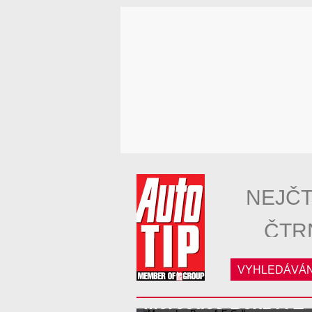
NEJČT
ČTR
VYHLEDÁVÁN
Mercedes-Benz A E-