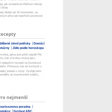
rt...
ipy, jak usnadnit prvňáčkovi nástup
o školy
ady hlídám já! 40 momentek, na
terých převzali mateřské povinnosti
..
Recepty
blíbené zimní polévky
Domácí
ekárny
Jídlo podle horoskopu
rzlina, jakou jste ještě nejedli! Pět
íst, kde zmrzlina chutná jako...
0 nejlepších receptů na švestkové
oláče: Přenesou vás do kuchyně u
..
ladký poklad u cesty: Využijte letní
pendlíky do tvarohového koláče,...
Pro nejmenší
ourissonova poradna
omiksy
Festival ABC