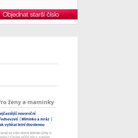
Pro ženy a maminky
ejčastější novoroční
ředsevzetí
Miminko a mráz
ak vybírat letní dovolenou
racejí se vám doma dokola rýmy a
ngíny? Chyba může být v zubním