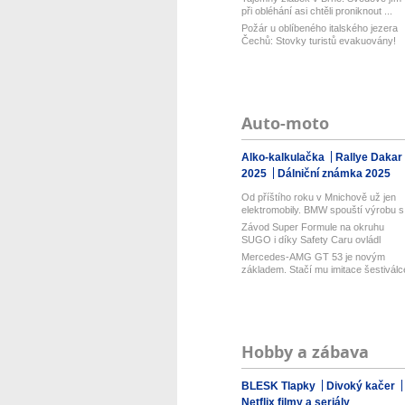
při obléhání asi chtěli proniknout ...
Požár u oblíbeného italského jezera
Čechů: Stovky turistů evakuovány!
Auto-moto
Alko-kalkulačka
Rallye Dakar
2025
Dálniční známka 2025
Od příštího roku v Mnichově už jen
elektromobily. BMW spouští výrobu s.
Závod Super Formule na okruhu
SUGO i díky Safety Caru ovládl
Fukuzumi....
Mercedes-AMG GT 53 je novým
základem. Stačí mu imitace šestiválc
a 54...
Hobby a zábava
BLESK Tlapky
Divoký kačer
Netflix filmy a seriály