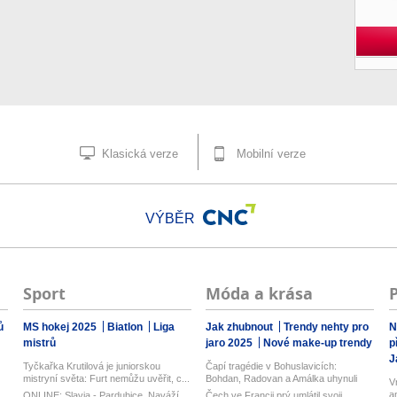
Klasická verze
Mobilní verze
VÝBĚR
Sport
Móda a krása
ů
MS hokej 2025
Biatlon
Liga
Jak zhubnout
Trendy nehty pro
N
mistrů
jaro 2025
Nové make-up trendy
p
J
Tyčkařka Krutilová je juniorskou
Čapí tragédie v Bohuslavicích:
mistryní světa: Furt nemůžu uvěřit, c...
Bohdan, Radovan a Amálka uhynuli
V
a
ONLINE: Slavia - Pardubice. Naváží
Čech ve Francii prý umlátil svoji