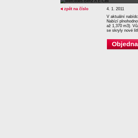
zpět na číslo
4. 1. 2011
V aktuální nabíd
Nabízí plnohodnot
až 1,370 m3). Vůz
se skryly nové li
Objednat