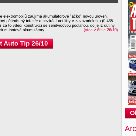
ce elektromobilů zaujímá akumulátorové "áčko" novou úroveň.
ný pětimístný interiér a neztrácí ani litry v zavazadelníku (0,435
 za to vděčí konstrukci se sendvičovou podlahou, do jejíž dutiny
thium-iontové akumulátory.
(více v čísle 26/10)
 Auto Tip 26/10
O
Arc