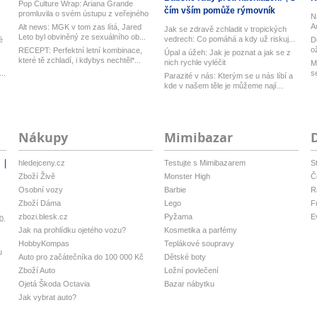
Pop Culture Wrap: Ariana Grande
čím vším pomůže rýmovník
promluvila o svém ústupu z veřejného
N
ž...
A
Alt news: MGK v tom zas lítá, Jared
Jak se zdravě zchladit v tropických
Leto byl obviněný ze sexuálního ob...
vedrech: Co pomáhá a kdy už riskuj...
é
D
o
RECEPT: Perfektní letní kombinace,
Úpal a úžeh: Jak je poznat a jak se z
které tě zchladí, i kdybys nechtěl*...
nich rychle vyléčit
M
..
s
Parazité v nás: Kterým se u nás líbí a
kde v našem těle je můžeme nají...
Nákupy
Mimibazar
hledejceny.cz
Testujte s Mimibazarem
S
i
Zboží Živě
Monster High
Č
Osobní vozy
Barbie
R
Zboží Dáma
Lego
F
zbozi.blesk.cz
Pyžama
E
0.
Jak na prohlídku ojetého vozu?
Kosmetika a parfémy
HobbyKompas
Teplákové soupravy
u
Auto pro začátečníka do 100 000 Kč
Dětské boty
Zboží Auto
Ložní povlečení
Ojetá Škoda Octavia
Bazar nábytku
Jak vybrat auto?