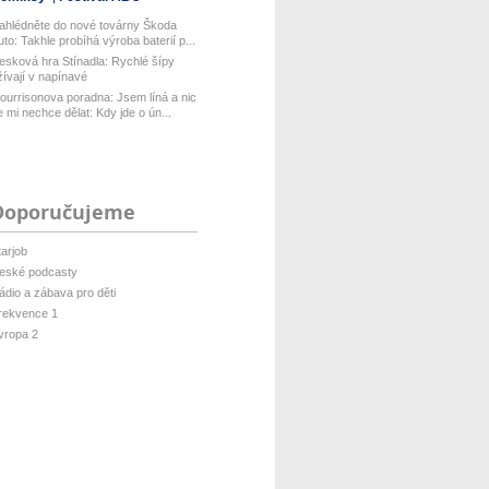
ahlédněte do nové továrny Škoda
uto: Takhle probíhá výroba baterií p...
esková hra Stínadla: Rychlé šípy
žívají v napínavé
ourrisonova poradna: Jsem líná a nic
e mi nechce dělat: Kdy jde o ún...
Doporučujeme
tarjob
eské podcasty
ádio a zábava pro děti
rekvence 1
vropa 2