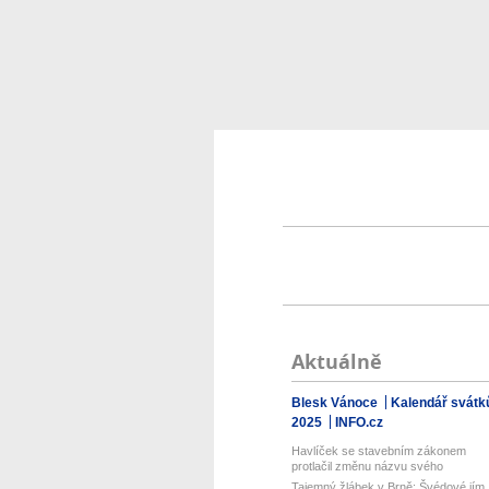
Aktuálně
Blesk Vánoce
Kalendář svátk
2025
INFO.cz
Havlíček se stavebním zákonem
protlačil změnu názvu svého
ministerstva...
Tajemný žlábek v Brně: Švédové jím