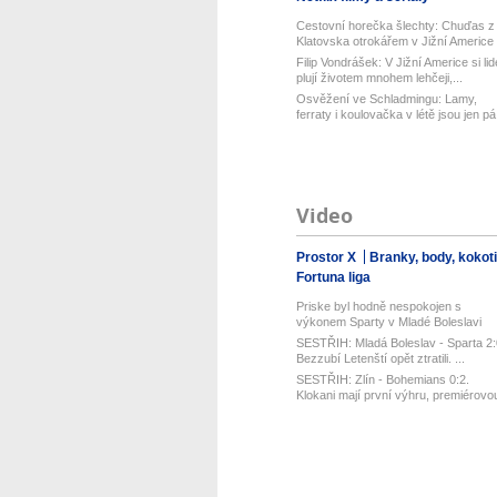
Cestovní horečka šlechty: Chuďas z
Klatovska otrokářem v Jižní Americe
Filip Vondrášek: V Jižní Americe si lid
plují životem mnohem lehčeji,...
Osvěžení ve Schladmingu: Lamy,
ferraty i koulovačka v létě jsou jen pá.
Video
Prostor X
Branky, body, kokot
Fortuna liga
Priske byl hodně nespokojen s
výkonem Sparty v Mladé Boleslavi
SESTŘIH: Mladá Boleslav - Sparta 2:
Bezzubí Letenští opět ztratili. ...
SESTŘIH: Zlín - Bohemians 0:2.
Klokani mají první výhru, premiérovo
t...