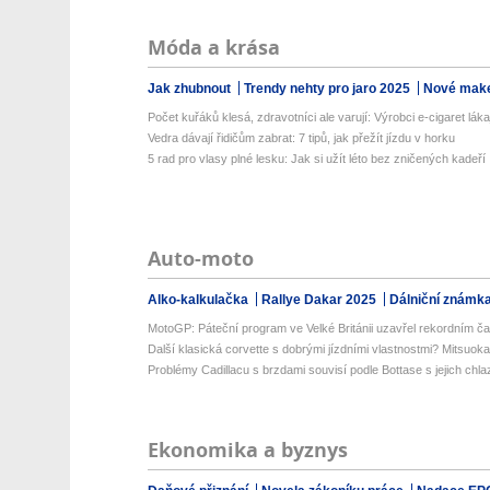
Móda a krása
Jak zhubnout
Trendy nehty pro jaro 2025
Nové make
Počet kuřáků klesá, zdravotníci ale varují: Výrobci e-cigaret lákaj
Vedra dávají řidičům zabrat: 7 tipů, jak přežít jízdu v horku
5 rad pro vlasy plné lesku: Jak si užít léto bez zničených kadeří
Auto-moto
Alko-kalkulačka
Rallye Dakar 2025
Dálniční známk
MotoGP: Páteční program ve Velké Británii uzavřel rekordním č
Další klasická corvette s dobrými jízdními vlastnostmi? Mitsuoka
Problémy Cadillacu s brzdami souvisí podle Bottase s jejich chl
Ekonomika a byznys