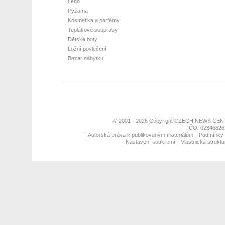
Lego
Pyžama
Kosmetika a parfémy
Teplákové soupravy
Dětské boty
Ložní povlečení
Bazar nábytku
© 2001 - 2026 Copyright
CZECH NEWS CENT
IČO: 02346826,
Autorská práva k publikovaným materiálům
Podmínky p
Nastavení soukromí
Vlastnická struktu