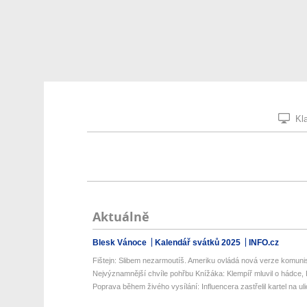
Kla
Aktuálně
Blesk Vánoce
Kalendář svátků 2025
INFO.cz
Fištejn: Slibem nezarmoutíš. Ameriku ovládá nová verze komunis
Nejvýznamnější chvíle pohřbu Knížáka: Klempíř mluvil o hádce, K
Poprava během živého vysílání: Influencera zastřelil kartel na uli