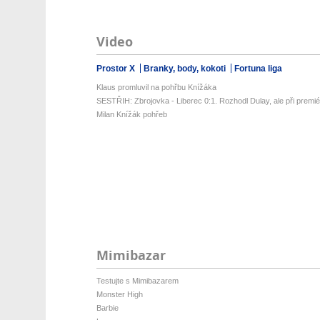
Video
Prostor X
Branky, body, kokoti
Fortuna liga
Klaus promluvil na pohřbu Knížáka
SESTŘIH: Zbrojovka - Liberec 0:1. Rozhodl Dulay, ale při premiéř
Milan Knížák pohřeb
Mimibazar
Testujte s Mimibazarem
Monster High
Barbie