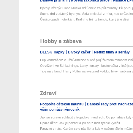
Daňové přiznání
Novela zákoníku práce
Nadace EP
Bývalý inženýr Elona Muska drží akcie za půl miliardy. Při první př
Sucho drtí vodácký byznys. Voda zmizela i z míst, kde to Česko
Češi propadli motorkám. Král trhu těží z trendu, který jiné děsí
Hobby a zábava
BLESK Tlapky
Divoký kačer
Netflix filmy a seriály
Filip Vondrášek: V Jižní Americe si lidé plují životem mnohem lehče
Osvěžení ve Schladmingu: Lamy, ferraty i koulovačka v létě jsou 
Tipy na víkend: Harry Potter na výstavě! Folklor, bitvy i setkání 
Zdraví
Podpořte dětskou imunitu
Babské rady proti nachlaz
vším pomůže rýmovník
Jak se zdravě zchladit v tropických vedrech: Co pomáhá a kdy už
Úpal a úžeh: Jak je poznat a jak se z nich rychle vyléčit
Parazité v nás: Kterým se u nás líbí a kde v našem těle je můžem