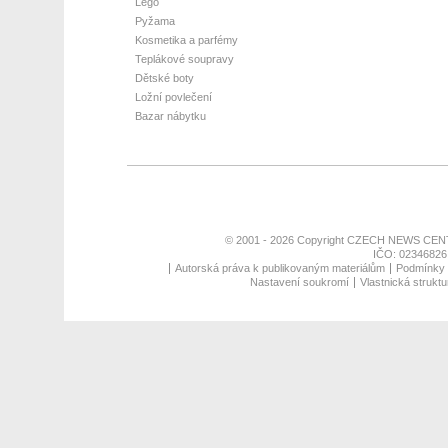
Lego
Pyžama
Kosmetika a parfémy
Teplákové soupravy
Dětské boty
Ložní povlečení
Bazar nábytku
© 2001 - 2026 Copyright
CZECH NEWS CENT
IČO: 02346826,
Autorská práva k publikovaným materiálům
Podmínky p
Nastavení soukromí
Vlastnická struktu