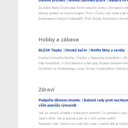
Daňové přiznání
Novela zákoníku práce
Nadace EP
Za státní dluhy Česko platí čtvrté nejvyšší úroky v Evropské uni
Děsivý pohled na českou krajinu. Proč v Česku mizí voda a jak k
Emancipace českých miliardářů. Proč Strnad, Křetínský a Komá
Hobby a zábava
BLESK Tlapky
Divoký kačer
Netflix filmy a seriály
Cestovní horečka šlechty: Chuďas z Klatovska otrokářem v Již
Filip Vondrášek: V Jižní Americe si lidé plují životem mnohem lehče
Osvěžení ve Schladmingu: Lamy, ferraty i koulovačka v létě jsou 
Zdraví
Podpořte dětskou imunitu
Babské rady proti nachlaz
vším pomůže rýmovník
Jak se zdravě zchladit v tropických vedrech: Co pomáhá a kdy už
Úpal a úžeh: Jak je poznat a jak se z nich rychle vyléčit
Parazité v nás: Kterým se u nás líbí a kde v našem těle je můžem