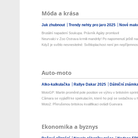
Móda a krása
Jak zhubnout
Trendy nehty pro jaro 2025
Nové make
Brutální napadení Soukupa. Právník Agáty promluvil
Neurvalci v Zoo Ostrava krmili mandrily! Po napomenutí ještě na
Když je světlo nesnesitelné: Světloplachost není jen nepříjemnos
Auto-moto
Alko-kalkulačka
Rallye Dakar 2025
Dálniční známk
MotoGP: Martin proměnil pole position ve výhru v britském sprin
Câmara se vyjádřil ke spekulacím, které ho pojí se sedačkou u
Moto2: Přerušenou britskou kvalifikaci ovládl Guevara
Ekonomika a byznys