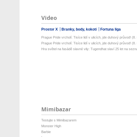
Video
Prostor X
Branky, body, kokoti
Fortuna liga
Prague Pride vrcholí: Tisíce lidí v ulicích, jde duhový průvod! (8. s
Prague Pride vrcholí: Tisíce lidí v ulicích, jde duhový průvod! (8. s
Hra světel na fasádě slavné vily: Tugendhat slaví 25 let na sez
Mimibazar
Testujte s Mimibazarem
Monster High
Barbie