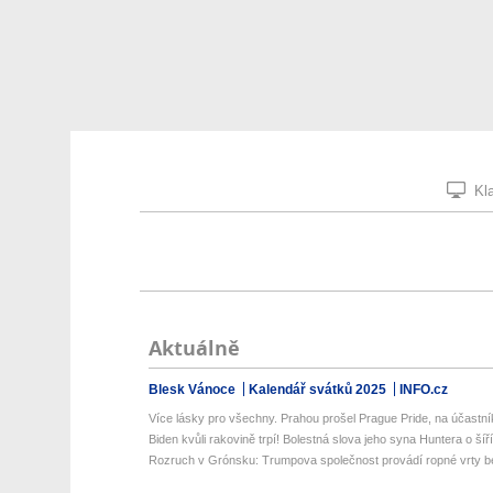
Kla
Aktuálně
Blesk Vánoce
Kalendář svátků 2025
INFO.cz
Více lásky pro všechny. Prahou prošel Prague Pride, na účastník
Biden kvůli rakovině trpí! Bolestná slova jeho syna Huntera o šíříc
Rozruch v Grónsku: Trumpova společnost provádí ropné vrty be