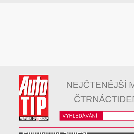
NEJČTENĚJŠÍ 
ČTRNÁCTIDE
VYHLEDÁVÁNÍ
Pininfarina Sintesi