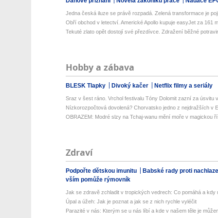
Daňové přiznání
Novela zákoníku práce
Nadace EP
Jedna česká iluze se právě rozpadá. Zelená transformace je poji
Obří obchod v letectví. Americké Apollo kupuje easyJet za 161 mil
Tekuté zlato opět dostojí své přezdívce. Zdražení běžné potravin
Hobby a zábava
BLESK Tlapky
Divoký kačer
Netflix filmy a seriály
Sraz v šest ráno. Vrchol festivalu Tóny Dolomit zazní za úsvitu v
Nízkorozpočtová dovolená? Chorvatsko jedno z nejdražších v Ev
OBRAZEM: Modré slzy na Tchaj-wanu mění moře v magickou ří
Zdraví
Podpořte dětskou imunitu
Babské rady proti nachlaz
vším pomůže rýmovník
Jak se zdravě zchladit v tropických vedrech: Co pomáhá a kdy už
Úpal a úžeh: Jak je poznat a jak se z nich rychle vyléčit
Parazité v nás: Kterým se u nás líbí a kde v našem těle je můžem