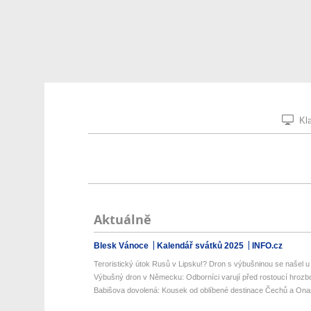
Kla
Aktuálně
Blesk Vánoce
Kalendář svátků 2025
INFO.cz
Teroristický útok Rusů v Lipsku!? Dron s výbušninou se našel u 
Výbušný dron v Německu: Odborníci varují před rostoucí hrozbou
Babišova dovolená: Kousek od oblíbené destinace Čechů a Onas