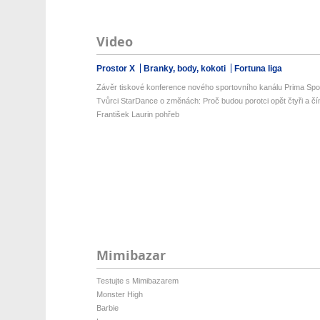
Video
Prostor X
Branky, body, kokoti
Fortuna liga
Závěr tiskové konference nového sportovního kanálu Prima Spo
Tvůrci StarDance o změnách: Proč budou porotci opět čtyři a čí
František Laurin pohřeb
Mimibazar
Testujte s Mimibazarem
Monster High
Barbie