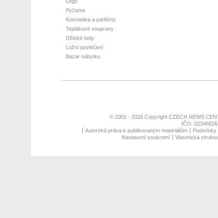
Lego
Pyžama
Kosmetika a parfémy
Teplákové soupravy
Dětské boty
Ložní povlečení
Bazar nábytku
© 2001 - 2026 Copyright
CZECH NEWS CENT
IČO: 02346826,
Autorská práva k publikovaným materiálům
Podmínky p
Nastavení soukromí
Vlastnická struktu