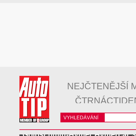
NEJČTENĚJŠÍ 
ČTRNÁCTIDE
VYHLEDÁVÁNÍ
Goldschmitt-Hymer Hymercar 