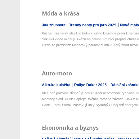
Móda a krása
Jak zhubnout
Trendy nehty pro jaro 2025
Nové make
Kuchař Kašpárek slavil po boku krásky: Dojemné přání k naroz
Šokující video ukazuje zkázu na palubě: Prudký propad letadla o 
Hledá se prezident: Maďarský parlament má v úterý zvolit hlavu s
Auto-moto
Alko-kalkulačka
Rallye Dakar 2025
Dálniční známk
Více než polovina Němců je pro zrušení neomezené rychlosti. Vlá
Manthey slaví 30 let: Dopřejte svému Porsche závodní DNA z Nü
Dacia, Ford i Suzuki zastavují linky. Vyschlý Dunaj drtí energetik
Ekonomika a byznys