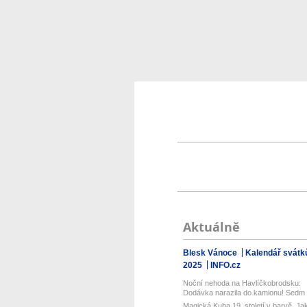
Aktuálně
Blesk Vánoce
Kalendář svátk
2025
INFO.cz
Noční nehoda na Havlíčkobrodsku:
Dodávka narazila do kamionu! Sedm
zra...
Magická Kuba 19. století v barvě. Ja