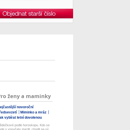
Pro ženy a maminky
ejčastější novoroční
ředsevzetí
Miminko a mráz
ak vybírat letní dovolenou
ědečkové podle horoskopu. Kdo se
ude s vnoučaty mazlit, chodit na vý...