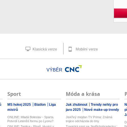
Klasická verze
Mobilní verze
VÝBĚR
Sport
Móda a krása
ů
MS hokej 2025
Biatlon
Liga
Jak zhubnout
Trendy nehty pro
N
mistrů
jaro 2025
Nové make-up trendy
p
J
ONLINE: Mladá Boleslav - Sparta.
Jiskřivý mejdan TV Prima: Známá
Potvrdí Letenští formu po Lyonu?
trojice odcházela do tmy
D
Mace...
b
k
ONLINE: Teplice - Plzeň. Hyský v
Tragická smrt na Jindřichohradecku: