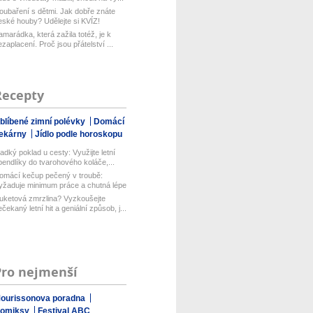
oubaření s dětmi. Jak dobře znáte
eské houby? Udělejte si KVÍZ!
amarádka, která zažila totéž, je k
ezaplacení. Proč jsou přátelství ...
Recepty
blíbené zimní polévky
Domácí
ekárny
Jídlo podle horoskopu
ladký poklad u cesty: Využijte letní
pendlíky do tvarohového koláče,...
omácí kečup pečený v troubě:
yžaduje minimum práce a chutná lépe
ež...
uketová zmrzlina? Vyzkoušejte
ečekaný letní hit a geniální způsob, j...
Pro nejmenší
ourissonova poradna
omiksy
Festival ABC