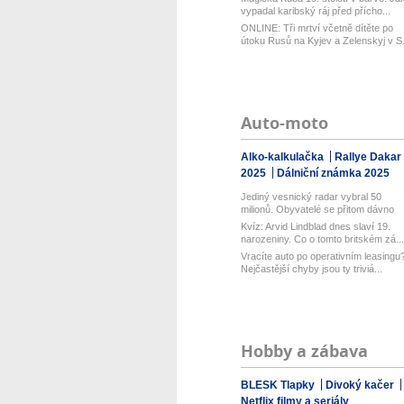
vypadal karibský ráj před přícho...
ONLINE: Tři mrtví včetně dítěte po
útoku Rusů na Kyjev a Zelenskyj v S.
Auto-moto
Alko-kalkulačka
Rallye Dakar
2025
Dálniční známka 2025
Jediný vesnický radar vybral 50
milionů. Obyvatelé se přitom dávno
bou...
Kvíz: Arvid Lindblad dnes slaví 19.
narozeniny. Co o tomto britském zá...
Vracíte auto po operativním leasingu
Nejčastější chyby jsou ty triviá...
Hobby a zábava
BLESK Tlapky
Divoký kačer
Netflix filmy a seriály