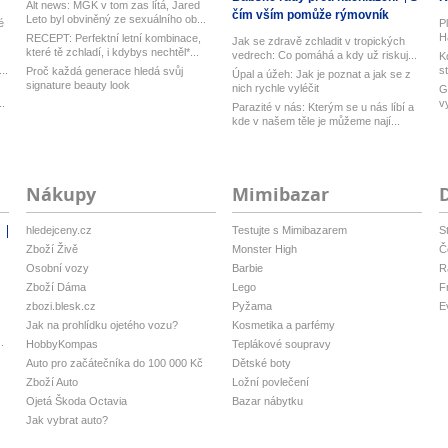
Alt news: MGK v tom zas lítá, Jared
čím vším pomůže rýmovník
Leto byl obviněný ze sexuálního ob...
é
P
H
RECEPT: Perfektní letní kombinace,
Jak se zdravě zchladit v tropických
ku
které tě zchladí, i kdybys nechtěl*...
vedrech: Co pomáhá a kdy už riskuj...
K
..
s
Proč každá generace hledá svůj
Úpal a úžeh: Jak je poznat a jak se z
signature beauty look
nich rychle vyléčit
G
..
v
Parazité v nás: Kterým se u nás líbí a
Ub
kde v našem těle je můžeme nají...
Nákupy
Mimibazar
hledejceny.cz
Testujte s Mimibazarem
S
i
Zboží Živě
Monster High
Č
Osobní vozy
Barbie
R
Zboží Dáma
Lego
F
zbozi.blesk.cz
Pyžama
E
Jak na prohlídku ojetého vozu?
Kosmetika a parfémy
.
HobbyKompas
Teplákové soupravy
Auto pro začátečníka do 100 000 Kč
Dětské boty
Zboží Auto
Ložní povlečení
Ojetá Škoda Octavia
Bazar nábytku
Jak vybrat auto?