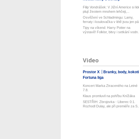
Filip Vondrášek: V Jižní Americe si lid
plují životem mnohem lehčeji,...
Osvěžení ve Schladmingu: Lamy,
ferraty i koulovačka v létě jsou jen pá.
Tipy na víkend: Harry Potter na
výstavě! Folklor, bitvy i setkání vodn.
Video
Prostor X
Branky, body, kokot
Fortuna liga
Koncert Marka Ztraceného na Letné
7.8.
Klaus promluvil na pohřbu Knížáka
SESTŘIH: Zbrojovka - Liberec 0:1.
Rozhodl Dulay, ale při premiéře za S..