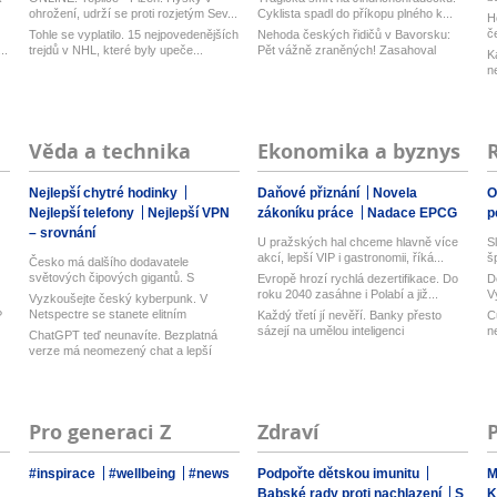
ohrožení, udrží se proti rozjetým Sev...
Cyklista spadl do příkopu plného k...
H
č
Tohle se vyplatilo. 15 nejpovedenějších
Nehoda českých řidičů v Bavorsku:
..
trejdů v NHL, které byly upeče...
Pět vážně zraněných! Zasahoval
K
vrtul...
n
Věda a technika
Ekonomika a byznys
Nejlepší chytré hodinky
Daňové přiznání
Novela
O
Nejlepší telefony
Nejlepší VPN
zákoníku práce
Nadace EPCG
p
– srovnání
U pražských hal chceme hlavně více
S
akcí, lepší VIP i gastronomii, říká...
š
Česko má dalšího dodavatele
světových čipových gigantů. S
Evropě hrozí rychlá dezertifikace. Do
D
expanzí na T...
roku 2040 zasáhne i Polabí a již...
V
Vyzkoušejte český kyberpunk. V
n
Netspectre se stanete elitním
?
Každý třetí jí nevěří. Banky přesto
C
hackerem ...
sázejí na umělou inteligenci
n
ChatGPT teď neunavíte. Bezplatná
verze má neomezený chat a lepší
model...
Pro generaci Z
Zdraví
#inspirace
#wellbeing
#news
Podpořte dětskou imunitu
M
Babské rady proti nachlazení
S
K