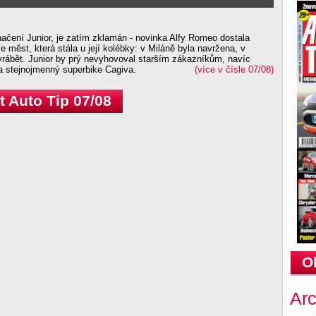
ačení Junior, je zatím zklamán - novinka Alfy Romeo dostala
e měst, která stála u její kolébky: v Miláně byla navržena, v
yrábět. Junior by prý nevyhovoval starším zákazníkům, navíc
a stejnojmenný superbike Cagiva.
(více v čísle 07/08)
 Auto Tip 07/08
O
Arc