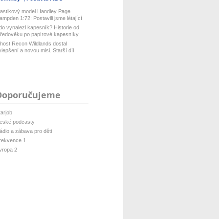
lastikový model Handley Page
ampden 1:72: Postavili jsme létající
...
do vynalezl kapesník? Historie od
tředověku po papírové kapesníky
host Recon Wildlands dostal
ylepšení a novou misi. Starší díl
isof...
Doporučujeme
tarjob
eské podcasty
ádio a zábava pro děti
rekvence 1
vropa 2