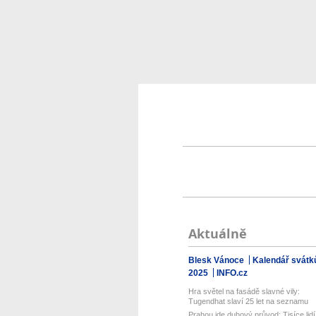
Aktuálně
Blesk Vánoce
Kalendář svátk
2025
INFO.cz
Hra světel na fasádě slavné vily:
Tugendhat slaví 25 let na seznamu
UN...
Prahou jde duhový průvod: Tisíce lidí