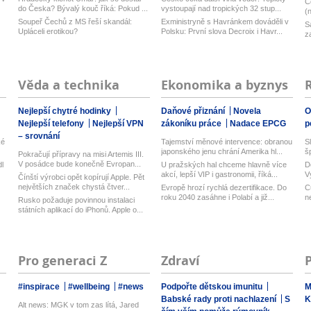
C
do Česka? Bývalý kouč říká: Pokud ...
vystoupají nad tropických 32 stup...
(
Soupeř Čechů z MS řeší skandál:
Exministryně s Havránkem dováděli v
S
Upláceli erotikou?
Polsku: První slova Decroix i Havr...
z
Věda a technika
Ekonomika a byznys
Nejlepší chytré hodinky
Daňové přiznání
Novela
O
Nejlepší telefony
Nejlepší VPN
zákoníku práce
Nadace EPCG
p
– srovnání
ké
Tajemství měnové intervence: obranou
S
japonského jenu chrání Amerika hl...
š
Pokračují přípravy na misi Artemis III.
V posádce bude konečně Evropan...
l
U pražských hal chceme hlavně více
D
akcí, lepší VIP i gastronomii, říká...
V
Čínští výrobci opět kopírují Apple. Pět
n
největších značek chystá čtver...
Evropě hrozí rychlá dezertifikace. Do
C
roku 2040 zasáhne i Polabí a již...
n
Rusko požaduje povinnou instalaci
státních aplikací do iPhonů. Apple o...
Pro generaci Z
Zdraví
#inspirace
#wellbeing
#news
Podpořte dětskou imunitu
M
Babské rady proti nachlazení
S
K
Alt news: MGK v tom zas lítá, Jared