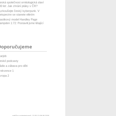
eská společnost ornitologická slaví
00 let: Jak chrání ptáky v ČR?
yzkoušejte český kyberpunk. V
etspectre se stanete elitním
ackerem ...
lastikový model Handley Page
ampden 1:72: Postavili jsme létající
...
Doporučujeme
tarjob
eské podcasty
ádio a zábava pro děti
rekvence 1
vropa 2
patička vygenerovaná: 13:30:13 08.08.2026