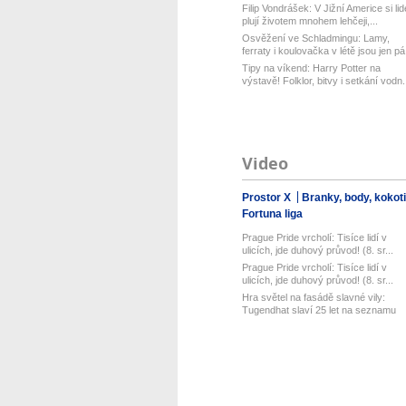
Filip Vondrášek: V Jižní Americe si lid
plují životem mnohem lehčeji,...
Osvěžení ve Schladmingu: Lamy,
ferraty i koulovačka v létě jsou jen pá.
Tipy na víkend: Harry Potter na
výstavě! Folklor, bitvy i setkání vodn.
Video
Prostor X
Branky, body, kokot
Fortuna liga
Prague Pride vrcholí: Tisíce lidí v
ulicích, jde duhový průvod! (8. sr...
Prague Pride vrcholí: Tisíce lidí v
ulicích, jde duhový průvod! (8. sr...
Hra světel na fasádě slavné vily:
Tugendhat slaví 25 let na seznamu
UN...