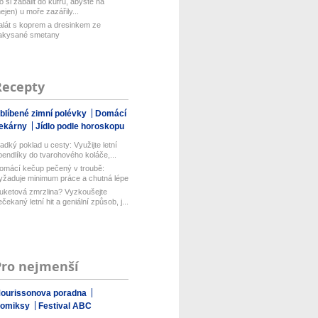
o si zabalit do kufru, abyste na
nejen) u moře zazářily...
alát s koprem a dresinkem ze
akysané smetany
Recepty
blíbené zimní polévky
Domácí
ekárny
Jídlo podle horoskopu
ladký poklad u cesty: Využijte letní
pendlíky do tvarohového koláče,...
omácí kečup pečený v troubě:
yžaduje minimum práce a chutná lépe
ež...
uketová zmrzlina? Vyzkoušejte
ečekaný letní hit a geniální způsob, j...
Pro nejmenší
ourissonova poradna
omiksy
Festival ABC