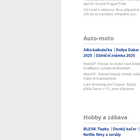
ulicích! Vrcholí Prague Pride
Od knotů k elektrice: Brno připomíná
245 let od zavedení veřejného osv...
Auto-moto
Alko-kalkulačka
Rallye Dakar
2025
Dálniční známka 2025
MotoGP: Postup do druhé části brits
kvalifikace vybojovali Morbidell...
MotoGP: Sobotní britský trénink ovlád
Fabio di Giannantonio
Luke Browning pro F1sport: Kdyby
přišla šance z F1, jsem připraven
Hobby a zábava
BLESK Tlapky
Divoký kačer
Netflix filmy a seriály