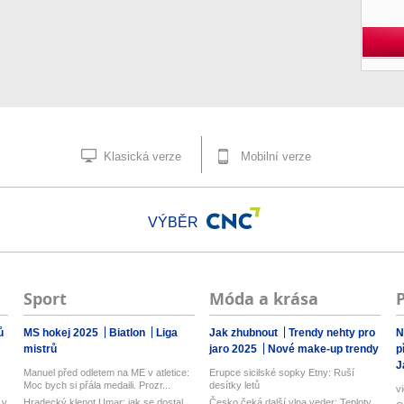
Klasická verze
Mobilní verze
VÝBĚR
Sport
Móda a krása
ů
MS hokej 2025
Biatlon
Liga
Jak zhubnout
Trendy nehty pro
N
mistrů
jaro 2025
Nové make-up trendy
p
J
Manuel před odletem na ME v atletice:
Erupce sicilské sopky Etny: Ruší
Moc bych si přála medaili. Prozr...
desítky letů
v
 v
Hradecký klenot Umar: jak se dostal
Česko čeká další vlna veder: Teploty