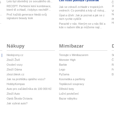
čím vším pomůže rýmovník
Leto byl obviněný ze sexuálního ob...
é
Č
1
RECEPT: Perfektní letní kombinace,
Jak se zdravě zchladit v tropických
které tě zchladí, i kdybys nechtěl*...
vedrech: Co pomáhá a kdy už riskuj...
V
..
N
Proč každá generace hledá svůj
Úpal a úžeh: Jak je poznat a jak se z
h
signature beauty look
nich rychle vyléčit
P
..
H
Parazité v nás: Kterým se u nás líbí a
ku
kde v našem těle je můžeme nají...
Nákupy
Mimibazar
hledejceny.cz
Testujte s Mimibazarem
S
i
Zboží Živě
Monster High
Č
Osobní vozy
Barbie
R
Zboží Dáma
Lego
F
zbozi.blesk.cz
Pyžama
E
Jak na prohlídku ojetého vozu?
Kosmetika a parfémy
HobbyKompas
Teplákové soupravy
Auto pro začátečníka do 100 000 Kč
Dětské boty
Zboží Auto
Ložní povlečení
Ojetá Škoda Octavia
Bazar nábytku
Jak vybrat auto?