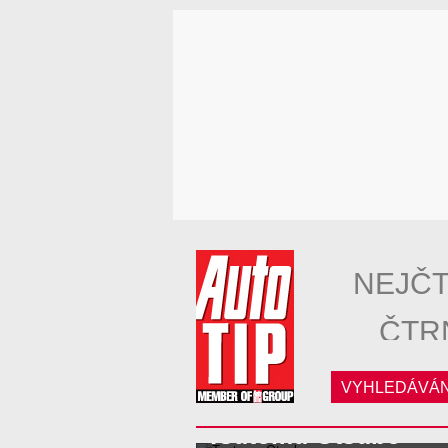
NEJČT
ČTR
VYHLEDÁVÁN
Tsutomu Otsubo