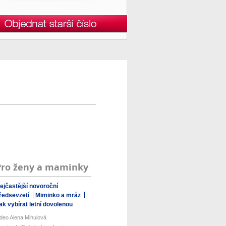
Pro ženy a maminky
ejčastější novoroční
ředsevzetí
Miminko a mráz
ak vybírat letní dovolenou
ideo Alena Mihulová