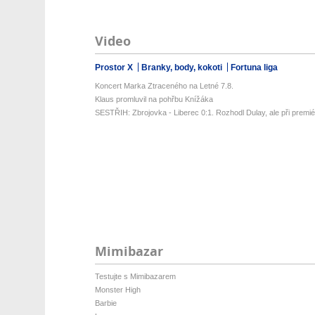
Video
Prostor X
Branky, body, kokoti
Fortuna liga
Koncert Marka Ztraceného na Letné 7.8.
Klaus promluvil na pohřbu Knížáka
SESTŘIH: Zbrojovka - Liberec 0:1. Rozhodl Dulay, ale při premiéř
Mimibazar
Testujte s Mimibazarem
Monster High
Barbie