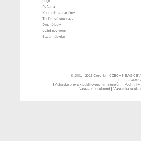
Lego
Pyžama
Kosmetika a parfémy
Teplákové soupravy
Dětské boty
Ložní povlečení
Bazar nábytku
© 2001 - 2026 Copyright
CZECH NEWS CENT
IČO: 02346826,
Autorská práva k publikovaným materiálům
Podmínky p
Nastavení soukromí
Vlastnická struktu