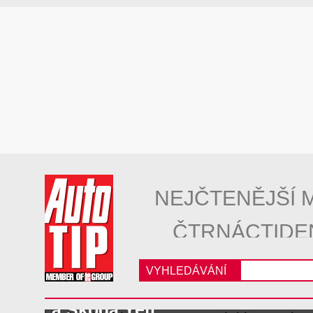
NEJČTENĚJŠÍ 
ČTRNÁCTIDE
VYHLEDÁVÁNÍ
Mitsubishi ASX vs. Hyundai ix
a Škoda Yeti