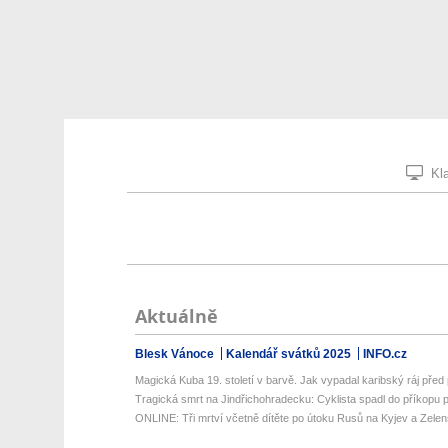
Kla
Aktuálně
Blesk Vánoce
Kalendář svátků 2025
INFO.cz
Magická Kuba 19. století v barvě. Jak vypadal karibský ráj před 
Tragická smrt na Jindřichohradecku: Cyklista spadl do příkopu p
ONLINE: Tři mrtví včetně dítěte po útoku Rusů na Kyjev a Zelens