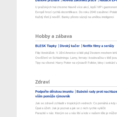
Daňové přiznání
Novela zákoníku práce
Nadace EP
U pražských hal chceme hlavně více akcí, lepší VIP i gastronomii
Evropě hrozí rychlá dezertifikace. Do roku 2040 zasáhne i Polabí 
Každý třetí jí nevěří. Banky přesto sázejí na umělou inteligenci
Hobby a zábava
BLESK Tlapky
Divoký kačer
Netflix filmy a seriály
Filip Vondrášek: V Jižní Americe si lidé plují životem mnohem lehče
Osvěžení ve Schladmingu: Lamy, ferraty i koulovačka v létě jsou 
Tipy na víkend: Harry Potter na výstavě! Folklor, bitvy i setkání 
Zdraví
Podpořte dětskou imunitu
Babské rady proti nachlaz
vším pomůže rýmovník
Jak se zdravě zchladit v tropických vedrech: Co pomáhá a kdy už
Úpal a úžeh: Jak je poznat a jak se z nich rychle vyléčit
Parazité v nás: Kterým se u nás líbí a kde v našem těle je můžem