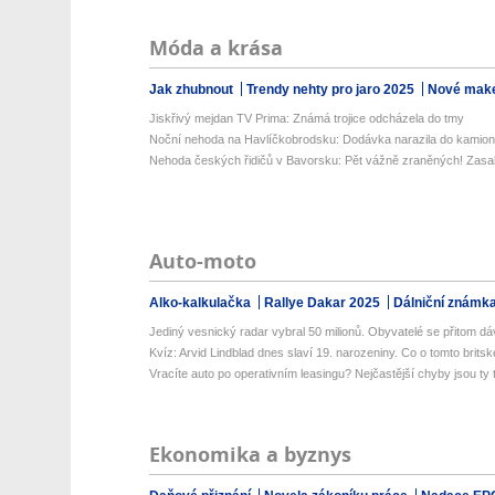
Móda a krása
Jak zhubnout
Trendy nehty pro jaro 2025
Nové make
Jiskřivý mejdan TV Prima: Známá trojice odcházela do tmy
Noční nehoda na Havlíčkobrodsku: Dodávka narazila do kamionu
Nehoda českých řidičů v Bavorsku: Pět vážně zraněných! Zasaho
Auto-moto
Alko-kalkulačka
Rallye Dakar 2025
Dálniční známk
Jediný vesnický radar vybral 50 milionů. Obyvatelé se přitom dá
Kvíz: Arvid Lindblad dnes slaví 19. narozeniny. Co o tomto britsk
Vracíte auto po operativním leasingu? Nejčastější chyby jsou ty tr
Ekonomika a byznys