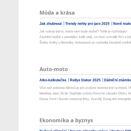
Móda a krása
Jak zhubnout
Trendy nehty pro jaro 2025
Nové make
Jak vybrat barvu, která vám bude slušet? Tohle je rozhodující
Zasklení lodžie v paneláku: kolik stojí, co musí schválit SVJ a kd
Šmiky šmiky u Bereniky. Kohoutová se rozhodla zásadně změni
Auto-moto
Alko-kalkulačka
Rallye Dakar 2025
Dálniční známk
Více než polovina Němců je pro zrušení neomezené rychlosti. Vlá
Manthey slaví 30 let: Dopřejte svému Porsche závodní DNA z Nü
Dacia, Ford i Suzuki zastavují linky. Vyschlý Dunaj drtí energetik
Ekonomika a byznys