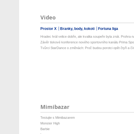
Video
Prostor X
Branky, body, kokoti
Fortuna liga
Hradec hrál velice dobře, ale kvalita soupeře byla znát. Prohra na 
Závěr tiskové konference nového sportovního kanálu Prima Spo
Tvůrci StarDance o změnách: Proč budou porotci opět čtyři a čí
Mimibazar
Testujte s Mimibazarem
Monster High
Barbie