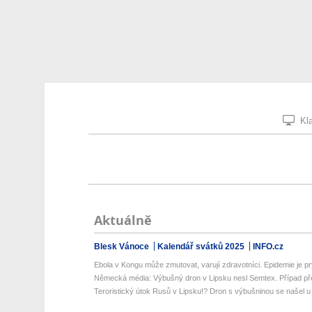
Kla
Aktuálně
Blesk Vánoce
Kalendář svátků 2025
INFO.cz
Ebola v Kongu může zmutovat, varují zdravotníci. Epidemie je pr
Německá média: Výbušný dron v Lipsku nesl Semtex. Případ pře
Teroristický útok Rusů v Lipsku!? Dron s výbušninou se našel u 