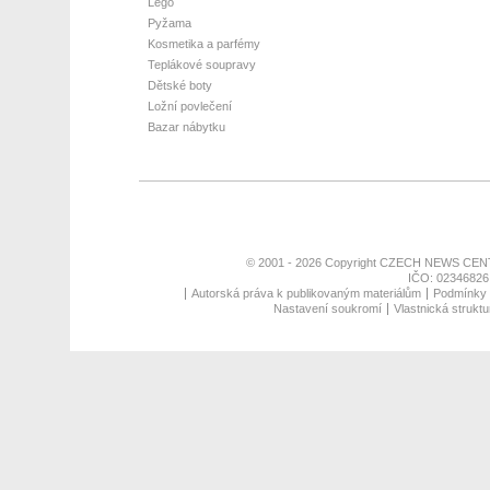
Lego
Pyžama
Kosmetika a parfémy
Teplákové soupravy
Dětské boty
Ložní povlečení
Bazar nábytku
© 2001 - 2026 Copyright
CZECH NEWS CENT
IČO: 02346826,
Autorská práva k publikovaným materiálům
Podmínky p
Nastavení soukromí
Vlastnická struktu