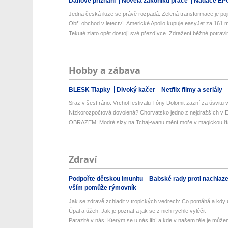
Daňové přiznání
Novela zákoníku práce
Nadace EP
Jedna česká iluze se právě rozpadá. Zelená transformace je poji
Obří obchod v letectví. Americké Apollo kupuje easyJet za 161 mil
Tekuté zlato opět dostojí své přezdívce. Zdražení běžné potravin
Hobby a zábava
BLESK Tlapky
Divoký kačer
Netflix filmy a seriály
Sraz v šest ráno. Vrchol festivalu Tóny Dolomit zazní za úsvitu v
Nízkorozpočtová dovolená? Chorvatsko jedno z nejdražších v Ev
OBRAZEM: Modré slzy na Tchaj-wanu mění moře v magickou ří
Zdraví
Podpořte dětskou imunitu
Babské rady proti nachlaz
vším pomůže rýmovník
Jak se zdravě zchladit v tropických vedrech: Co pomáhá a kdy už
Úpal a úžeh: Jak je poznat a jak se z nich rychle vyléčit
Parazité v nás: Kterým se u nás líbí a kde v našem těle je můžem