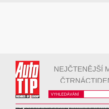
NEJČTENĚJŠÍ 
ČTRNÁCTIDE
VYHLEDÁVÁNÍ
Opel Astra sedan, biturbo a face