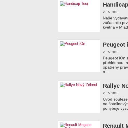
Handicap
25. 5. 2010
Naše vydavate
zúčastnilo prv
května v Mlad
Peugeot 
25. 5. 2010
Peugeot iOn z
přehlédnout n
opatřený prav
a…
Rallye N
25. 5. 2010
Úvod soutěže 
na šotolinový
pohybuje vysok
Renault 