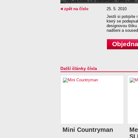
zpět na číslo
25. 5. 2010
Jestli si potrpíte
který se podepsa
designovou štiku.
nadšeni a soused
Objednat
Další články čísla
Mini Countryman
Me
SL