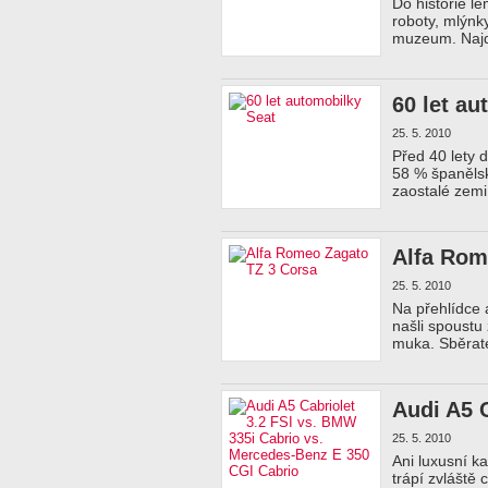
Do historie l
roboty, mlýnk
muzeum. Najde
60 let au
25. 5. 2010
Před 40 lety 
58 % španělsk
zaostalé zem
Alfa Rom
25. 5. 2010
Na přehlídce 
našli spoustu
muka. Sběrat
Audi A5 
25. 5. 2010
Ani luxusní k
trápí zvláště