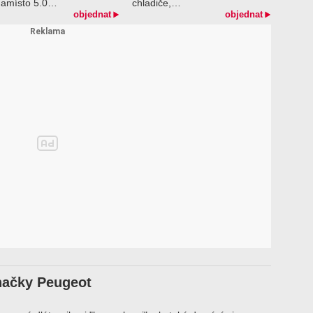
namísto 5.0…
chladiče,…
objednat
objednat
značky Peugeot