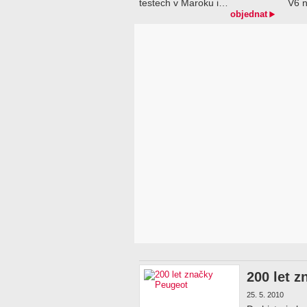
testech v Maroku i…
V6 
objednat
200 let 
25. 5. 2010