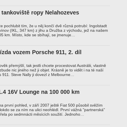
í tankoviště ropy Nelahozeves
 pochlubit tím, že u něj končí dvě různá potrubí: Ingolstadt
itvínov (IKL, 347 km) z jihu a Družba z východu, jež na našem
5 km. Místo, kde se sbíhají, se jmenuje…
ízda vozem Porsche 911, 2. díl
věk přemýšlí, tak jestli chcete procestovat Austrálii, vlastně
ude nic jiného než ji objet. Krásně je to vidět i na té naší
 s 911. Steve Nally ji dovezl z Melbourne…
 1.4 16V Lounge na 100 000 km
na první pohled, v září 2007 ještě Fiat 500 působil svěžím
kdo se za ním na ulici neohlédl. První vážná "partnerská"
ořela po sedmnácti měsících soužití. Jednoho…