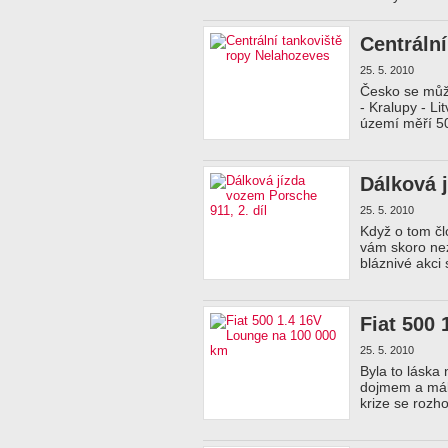
Centráln
25. 5. 2010
Česko se může
- Kralupy - L
území měří 50
Dálková j
25. 5. 2010
Když o tom člo
vám skoro nezb
bláznivé akci
Fiat 500
25. 5. 2010
Byla to láska 
dojmem a málo
krize se rozh