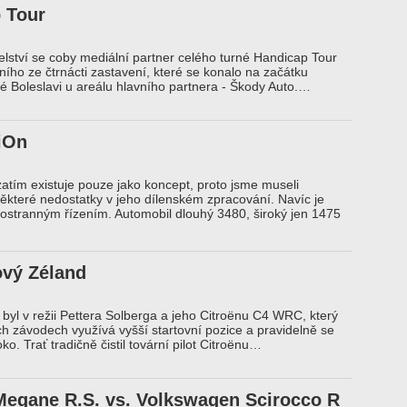
 Tour
lství se coby mediální partner celého turné Handicap Tour
ního ze čtrnácti zastavení, které se konalo na začátku
é Boleslavi u areálu hlavního partnera - Škody Auto.…
iOn
atím existuje pouze jako koncept, proto jsme museli
ěkteré nedostatky v jeho dílenském zpracování. Navíc je
ostranným řízením. Automobil dlouhý 3480, široký jen 1475
ový Zéland
byl v režii Pettera Solberga a jeho Citroënu C4 WRC, který
ch závodech využívá vyšší startovní pozice a pravidelně se
o. Trať tradičně čistil tovární pilot Citroënu…
Megane R.S. vs. Volkswagen Scirocco R