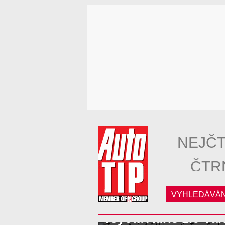
NEJČT
ČTR
VYHLEDÁVÁN
Toyota Auris 1.6 Val