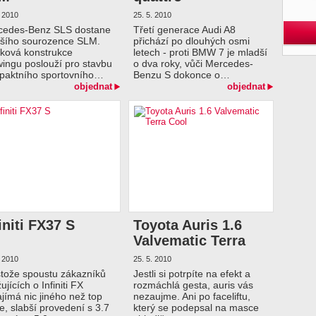
. 2010
25. 5. 2010
cedes-Benz SLS dostane
Třetí generace Audi A8
šího sourozence SLM.
přichází po dlouhých osmi
íková konstrukce
letech - proti BMW 7 je mladší
wingu poslouží pro stavbu
o dva roky, vůči Mercedes-
paktního sportovního…
Benzu S dokonce o…
objednat
objednat
initi FX37 S
Toyota Auris 1.6
Valvematic Terra
Cool
. 2010
25. 5. 2010
tože spoustu zákazníků
Jestli si potrpíte na efekt a
ujících o Infiniti FX
rozmáchlá gesta, auris vás
jímá nic jiného než top
nezaujme. Ani po faceliftu,
e, slabší provedení s 3.7
který se podepsal na masce