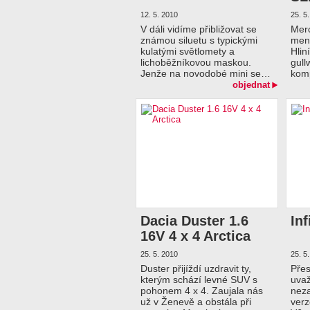
12. 5. 2010
25. 5
V dáli vidíme přibližovat se
Mer
známou siluetu s typickými
men
kulatými světlomety a
Hlin
lichoběžníkovou maskou.
gull
Jenže na novodobé mini se…
kom
objednat
Dacia Duster 1.6
Inf
16V 4 x 4 Arctica
25. 5. 2010
25. 5
Duster přijíždí uzdravit ty,
Přes
kterým schází levné SUV s
uvaž
pohonem 4 x 4. Zaujala nás
neza
už v Ženevě a obstála při
verz