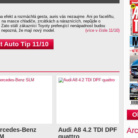
 na efekt a rozmáchlá gesta, auris vás nezaujme. Ani po faceliftu,
l na masce chladiče, zrcátkách a náraznících, nepůjde o
 Zato stálí zákazníci Toyoty preferující nenápadnost budou
 nepozná, že mají nový model.
(více v čísle 11/10)
 Auto Tip 11/10
O
Arc
rcedes-Benz
Audi A8 4.2 TDI DPF
M
quattro