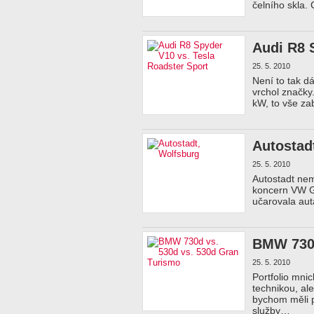
čelního skla.
Audi R8 
25. 5. 2010
Není to tak d
vrchol značky.
kW, to vše z
Autostad
25. 5. 2010
Autostadt nem
koncern VW Gr
učarovala aut
BMW 730d
25. 5. 2010
Portfolio mni
technikou, al
bychom měli p
služby…