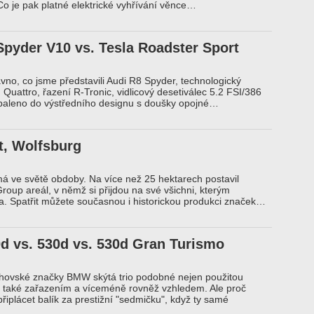
 Co je pak platné elektrické vyhřívání věnce…
Spyder V10 vs. Tesla Roadster Sport
ávno, co jsme představili Audi R8 Spyder, technologický
 Quattro, řazení R-Tronic, vidlicový desetiválec 5.2 FSI/386
abaleno do výstředního designu s doušky opojné…
t, Wolfsburg
á ve světě obdoby. Na více než 25 hektarech postavil
oup areál, v němž si přijdou na své všichni, kterým
a. Spatřit můžete současnou i historickou produkci značek…
 vs. 530d vs. 530d Gran Turismo
chovské značky BMW skýtá trio podobné nejen použitou
e také zařazením a víceméně rovněž vzhledem. Ale proč
řiplácet balík za prestižní "sedmičku", když ty samé