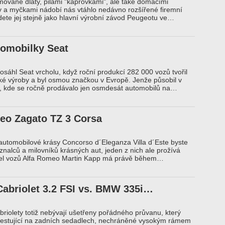
emované dláty, pilami "kaprovkami", ale také domácími
y a myčkami nádobí nás vtáhlo nedávno rozšířené firemní
te jej stejně jako hlavní výrobní závod Peugeotu ve…
tomobilky Seat
dosáhl Seat vrcholu, když roční produkcí 282 000 vozů tvořil
é výroby a byl osmou značkou v Evropě. Jenže působil v
i, kde se ročně prodávalo jen osmdesát automobilů na…
eo Zagato TZ 3 Corsa
automobilové krásy Concorso d´Eleganza Villa d´Este byste
 znalců a milovníků krásných aut, jeden z nich ale prožívá
el vozů Alfa Romeo Martin Kapp má právě během…
Cabriolet 3.2 FSI vs. BMW 335i…
abriolety totiž nebývají ušetřeny pořádného průvanu, který
 cestující na zadních sedadlech, nechráněné vysokým rámem