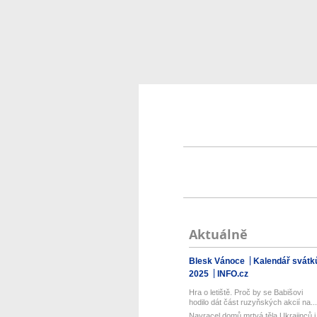
Aktuálně
Blesk Vánoce
Kalendář svátk
2025
INFO.cz
Hra o letiště. Proč by se Babišovi
hodilo dát část ruzyňských akcií na...
Navracel domů mrtvá těla Ukrajinců i