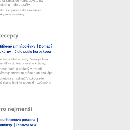
o si zabalit do kufru, abyste na
nejen) u moře zazářily...
alát s koprem a dresinkem ze
akysané smetany
Recepty
blíbené zimní polévky
Domácí
ekárny
Jídlo podle horoskopu
ladký poklad u cesty: Využijte letní
pendlíky do tvarohového koláče,...
omácí kečup pečený v troubě:
yžaduje minimum práce a chutná lépe
ež...
uketová zmrzlina? Vyzkoušejte
ečekaný letní hit a geniální způsob, j...
Pro nejmenší
ourissonova poradna
omiksy
Festival ABC