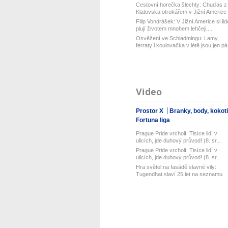
Cestovní horečka šlechty: Chuďas z
Klatovska otrokářem v Jižní Americe
Filip Vondrášek: V Jižní Americe si lid
plují životem mnohem lehčeji,...
Osvěžení ve Schladmingu: Lamy,
ferraty i koulovačka v létě jsou jen pá.
Video
Prostor X
Branky, body, kokot
Fortuna liga
Prague Pride vrcholí: Tisíce lidí v
ulicích, jde duhový průvod! (8. sr...
Prague Pride vrcholí: Tisíce lidí v
ulicích, jde duhový průvod! (8. sr...
Hra světel na fasádě slavné vily:
Tugendhat slaví 25 let na seznamu
UN...