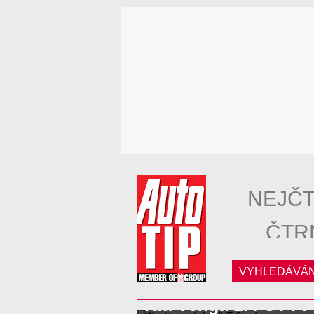
NEJČT
ČTR
VYHLEDÁVÁN
Kia Venga 1.4 CVVT