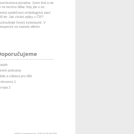
ourrisonova poradna: Jsem líná a nic
e mi nechce dělat: Kdy jde o ún...
eská společnost ornitologická slaví
00 let: Jak chrání ptáky v ČR?
yzkoušejte český kyberpunk. V
etspectre se stanete elitním
ackerem ...
Doporučujeme
tarjob
eské podcasty
ádio a zábava pro děti
rekvence 1
vropa 2
patička vygenerovaná: 18:40:16 08.08.2026