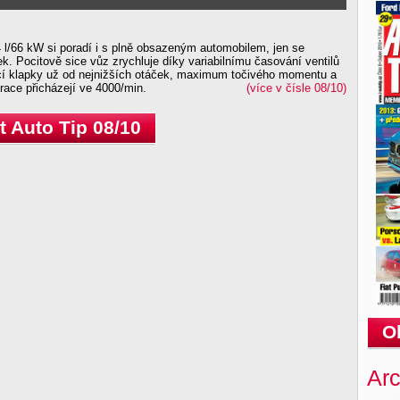
 l/66 kW si poradí i s plně obsazeným automobilem, jen se
k. Pocitově sice vůz zrychluje díky variabilnímu časování ventilů
icí klapky už od nejnižších otáček, maximum točivého momentu a
race přicházejí ve 4000/min.
(více v čísle 08/10)
 Auto Tip 08/10
O
Arc