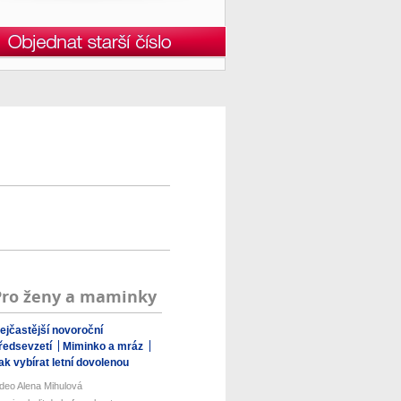
Pro ženy a maminky
ejčastější novoroční
ředsevzetí
Miminko a mráz
ak vybírat letní dovolenou
ideo Alena Mihulová