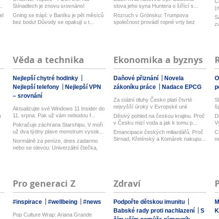
C
.
Stínadlech je znovu srovnáno!
slova jeho syna Huntera o šířící s...
(
Višinský...
el
Gning se trápí: v Baníku je pět měsíců
Rozruch v Grónsku: Trumpova
S
bez bodu! Důvody se opakují u t...
společnost provádí ropné vrty bez
z
povolení...
Věda a technika
Ekonomika a byznys
Nejlepší chytré hodinky
Daňové přiznání
Novela
O
Nejlepší telefony
Nejlepší VPN
zákoníku práce
Nadace EPCG
p
– srovnání
Za státní dluhy Česko platí čtvrté
S
nejvyšší úroky v Evropské unii
š
Aktualizujte své Windows 11 Insider do
11. srpna. Pak už vám nebudou f...
n
Děsivý pohled na českou krajinu. Proč
D
v Česku mizí voda a jak k tomu p...
V
Pokračuje záchrana Starshipu. V moři
n
už dva týdny plave monstrum vysok...
Emancipace českých miliardářů. Proč
C
Strnad, Křetínský a Komárek nakupu...
n
Normálně za peníze, dnes zadarmo
nebo se slevou: Univerzální čtečka,
c...
Pro generaci Z
Zdraví
#inspirace
#wellbeing
#news
Podpořte dětskou imunitu
M
Babské rady proti nachlazení
S
K
Pop Culture Wrap: Ariana Grande