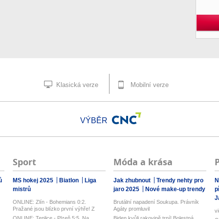
Klasická verze
Mobilní verze
VÝBĚR
Sport
Móda a krása
ů
MS hokej 2025
Biatlon
Liga
Jak zhubnout
Trendy nehty pro
N
mistrů
jaro 2025
Nové make-up trendy
p
J
ONLINE: Zlín - Bohemians 0:2.
Brutální napadení Soukupa. Právník
Pražané jsou blízko první výhře! Z
Agáty promluvil
v
penal...
ONLINE: Teplice - Plzeň 5:5. Na
Biden kvůli rakovině trpí! Bolestná