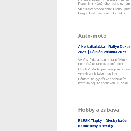
Rusů: Smrt válečného hrdiny oznám..
Více lásky pro všechny. Prahou proš
Prague Pride, na účastníky pokři...
Auto-moto
Alko-kalkulačka
Rallye Dakar
2025
Dálniční známka 2025
Výhřev, čidla a stačí, říká průzkum.
Pokročilá elektronika není priori...
MotoGP: Martin proměnil pole positio
ve výhru v britském sprintu
Câmara se vyjádřil ke spekulacím,
které ho pojí se sedačkou u Haasu
Hobby a zábava
BLESK Tlapky
Divoký kačer
Netflix filmy a seriály