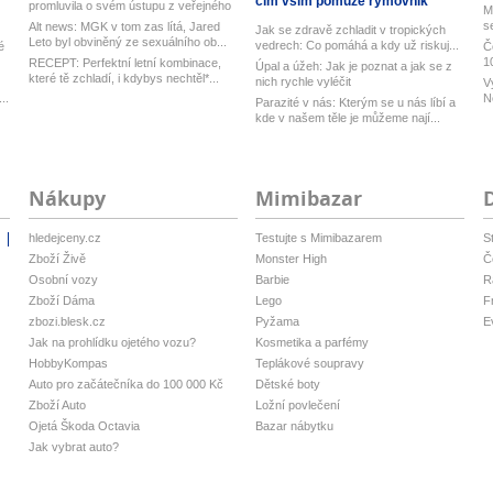
čím vším pomůže rýmovník
promluvila o svém ústupu z veřejného
M
ž...
s
Alt news: MGK v tom zas lítá, Jared
Jak se zdravě zchladit v tropických
Leto byl obviněný ze sexuálního ob...
vedrech: Co pomáhá a kdy už riskuj...
é
Č
1
RECEPT: Perfektní letní kombinace,
Úpal a úžeh: Jak je poznat a jak se z
které tě zchladí, i kdybys nechtěl*...
nich rychle vyléčit
V
..
N
Parazité v nás: Kterým se u nás líbí a
h
kde v našem těle je můžeme nají...
Nákupy
Mimibazar
hledejceny.cz
Testujte s Mimibazarem
S
i
Zboží Živě
Monster High
Č
Osobní vozy
Barbie
R
Zboží Dáma
Lego
F
zbozi.blesk.cz
Pyžama
E
Jak na prohlídku ojetého vozu?
Kosmetika a parfémy
HobbyKompas
Teplákové soupravy
Auto pro začátečníka do 100 000 Kč
Dětské boty
Zboží Auto
Ložní povlečení
Ojetá Škoda Octavia
Bazar nábytku
Jak vybrat auto?