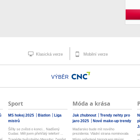
Klasická verze
Mobilní verze
VÝBĚR
Sport
Móda a krása
ů
MS hokej 2025
Biatlon
Liga
Jak zhubnout
Trendy nehty pro
N
mistrů
jaro 2025
Nové make-up trendy
p
J
Šířily se zvěsti o konci... Nadšený
Maďarsko bude mít nového
Gudas: Měl jsem přehřátý telefon! ...
prezidenta: Vládní strana nominovala
v
bývalého...
jí
Tragédie hvězdného Messiho: Zemřel
Místo opředené historkami plnými