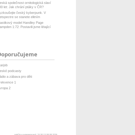
eská společnost ornitologická slaví
00 let: Jak chrání ptáky v ČR?
yzkoušejte český kyberpunk. V
etspectre se stanete elitním
ackerem ...
lastikový model Handley Page
ampden 1:72: Postavili jsme létající
...
Doporučujeme
tarjob
eské podcasty
ádio a zábava pro děti
rekvence 1
vropa 2
patička vygenerovaná: 15:30:13 08.08.2026