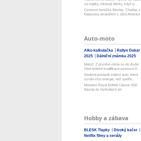
za vojáky, inkasují dávky, když p...
Cestovní horečka šlechty: Chuďas z
Klatovska otrokářem v Jižní Americe
Auto-moto
Alko-kalkulačka
Rallye Dakar
2025
Dálniční známka 2025
Moto3: Z prvního místa se do druhé
části britské kvalifikace posouvá D...
Studenti postavili solární auto, které
vyrobí více energie, než spotře...
Mototest Royal Enfield Classic 650:
Návrat do čtyřicátých let
Hobby a zábava
BLESK Tlapky
Divoký kačer
Netflix filmy a seriály