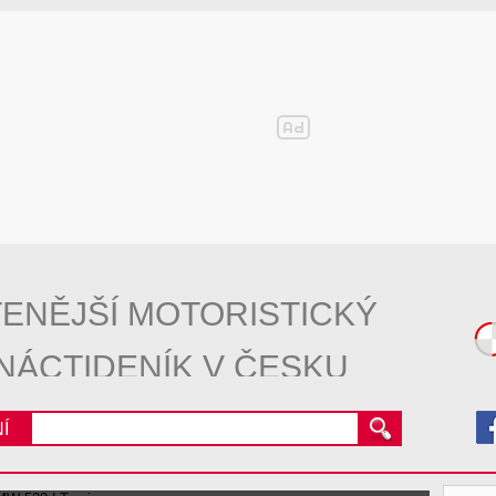
ENĚJŠÍ MOTORISTICKÝ
NÁCTIDENÍK V ČESKU
Í
20 CDI Kombi vs. BMW 520d