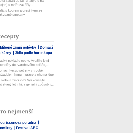
o si zabalit do kufru, abyste na
nejen) u moře zazářily...
alát s koprem a dresinkem ze
akysané smetany
Recepty
blíbené zimní polévky
Domácí
ekárny
Jídlo podle horoskopu
ladký poklad u cesty: Využijte letní
pendlíky do tvarohového koláče,...
omácí kečup pečený v troubě:
yžaduje minimum práce a chutná lépe
ež...
uketová zmrzlina? Vyzkoušejte
ečekaný letní hit a geniální způsob, j...
Pro nejmenší
ourissonova poradna
omiksy
Festival ABC