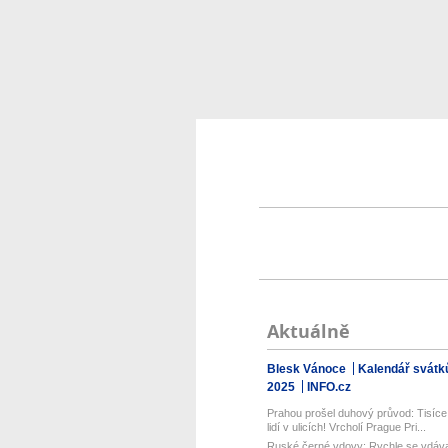
Aktuálně
Blesk Vánoce
Kalendář svátk
2025
INFO.cz
Prahou prošel duhový průvod: Tisíce
lidí v ulicích! Vrcholí Prague Pri...
Ruské černé vdovy: Rychle se vdáva