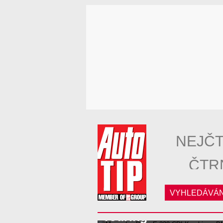
NEJČT
ČTR
VYHLEDÁVÁN
Mercedes-Benz E 2
Touring