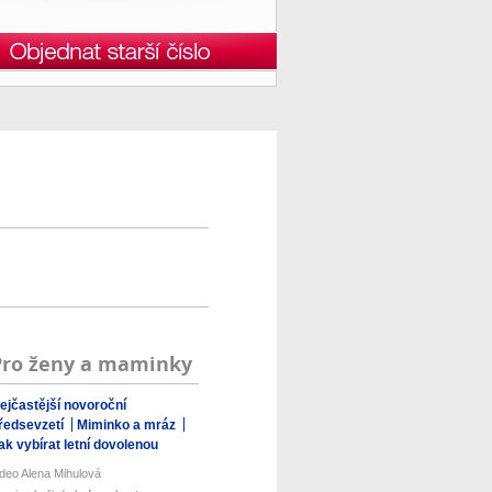
Pro ženy a maminky
ejčastější novoroční
ředsevzetí
Miminko a mráz
ak vybírat letní dovolenou
ideo Alena Mihulová