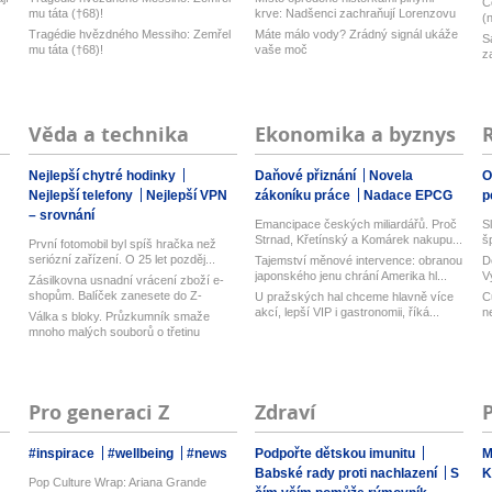
C
mu táta (†68)!
krve: Nadšenci zachraňují Lorenzovu
(
h...
Tragédie hvězdného Messiho: Zemřel
Máte málo vody? Zrádný signál ukáže
S
mu táta (†68)!
vaše moč
z
Věda a technika
Ekonomika a byznys
Nejlepší chytré hodinky
Daňové přiznání
Novela
O
Nejlepší telefony
Nejlepší VPN
zákoníku práce
Nadace EPCG
p
– srovnání
Emancipace českých miliardářů. Proč
S
Strnad, Křetínský a Komárek nakupu...
š
První fotomobil byl spíš hračka než
seriózní zařízení. O 25 let pozděj...
Tajemství měnové intervence: obranou
D
japonského jenu chrání Amerika hl...
V
Zásilkovna usnadní vrácení zboží e-
n
shopům. Balíček zanesete do Z-
U pražských hal chceme hlavně více
C
Boxu,...
akcí, lepší VIP i gastronomii, říká...
n
Válka s bloky. Průzkumník smaže
mnoho malých souborů o třetinu
rychlej...
Pro generaci Z
Zdraví
#inspirace
#wellbeing
#news
Podpořte dětskou imunitu
M
Babské rady proti nachlazení
S
K
Pop Culture Wrap: Ariana Grande