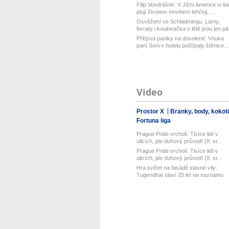
Filip Vondrášek: V Jižní Americe si lid
plují životem mnohem lehčeji,...
Osvěžení ve Schladmingu: Lamy,
ferraty i koulovačka v létě jsou jen pá.
Přibývá paniky na dovolené: Vnuka
paní Soni v hotelu poštípaly štěnice...
Video
Prostor X
Branky, body, kokot
Fortuna liga
Prague Pride vrcholí: Tisíce lidí v
ulicích, jde duhový průvod! (8. sr...
Prague Pride vrcholí: Tisíce lidí v
ulicích, jde duhový průvod! (8. sr...
Hra světel na fasádě slavné vily:
Tugendhat slaví 25 let na seznamu
UN...