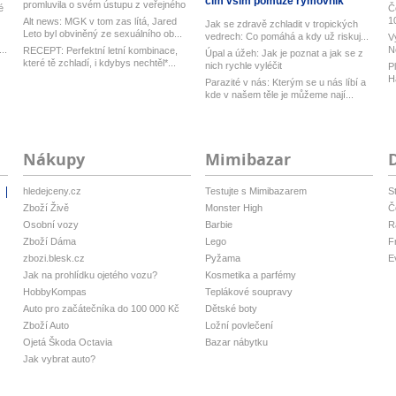
čím vším pomůže rýmovník
promluvila o svém ústupu z veřejného
é
Č
ž...
1
Alt news: MGK v tom zas lítá, Jared
Jak se zdravě zchladit v tropických
Leto byl obviněný ze sexuálního ob...
vedrech: Co pomáhá a kdy už riskuj...
V
..
N
RECEPT: Perfektní letní kombinace,
Úpal a úžeh: Jak je poznat a jak se z
h
které tě zchladí, i kdybys nechtěl*...
nich rychle vyléčit
P
H
Parazité v nás: Kterým se u nás líbí a
ku
kde v našem těle je můžeme nají...
Nákupy
Mimibazar
hledejceny.cz
Testujte s Mimibazarem
S
i
Zboží Živě
Monster High
Č
Osobní vozy
Barbie
R
Zboží Dáma
Lego
F
zbozi.blesk.cz
Pyžama
E
Jak na prohlídku ojetého vozu?
Kosmetika a parfémy
HobbyKompas
Teplákové soupravy
Auto pro začátečníka do 100 000 Kč
Dětské boty
Zboží Auto
Ložní povlečení
Ojetá Škoda Octavia
Bazar nábytku
Jak vybrat auto?