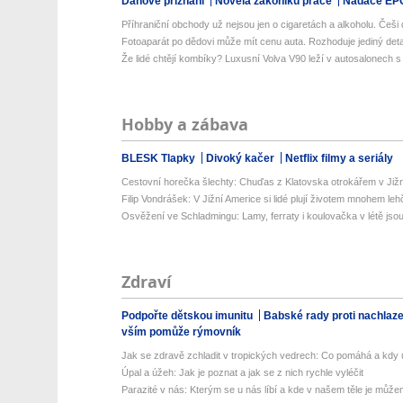
Daňové přiznání
Novela zákoníku práce
Nadace EP
Příhraniční obchody už nejsou jen o cigaretách a alkoholu. Češi d
Fotoaparát po dědovi může mít cenu auta. Rozhoduje jediný detail
Že lidé chtějí kombíky? Luxusní Volva V90 leží v autosalonech s m
Hobby a zábava
BLESK Tlapky
Divoký kačer
Netflix filmy a seriály
Cestovní horečka šlechty: Chuďas z Klatovska otrokářem v Již
Filip Vondrášek: V Jižní Americe si lidé plují životem mnohem lehče
Osvěžení ve Schladmingu: Lamy, ferraty i koulovačka v létě jsou 
Zdraví
Podpořte dětskou imunitu
Babské rady proti nachlaz
vším pomůže rýmovník
Jak se zdravě zchladit v tropických vedrech: Co pomáhá a kdy už
Úpal a úžeh: Jak je poznat a jak se z nich rychle vyléčit
Parazité v nás: Kterým se u nás líbí a kde v našem těle je můžem