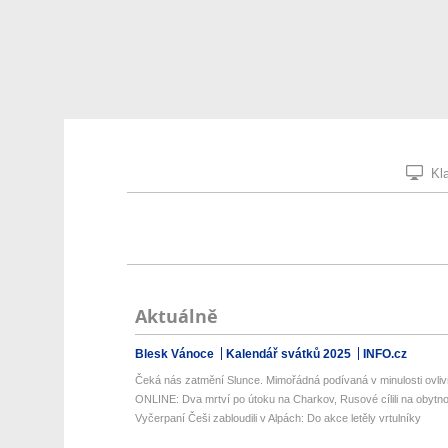
Kla
Aktuálně
Blesk Vánoce
Kalendář svátků 2025
INFO.cz
Čeká nás zatmění Slunce. Mimořádná podívaná v minulosti ovlivň
ONLINE: Dva mrtví po útoku na Charkov, Rusové cílili na obytno
Vyčerpaní Češi zabloudili v Alpách: Do akce letěly vrtulníky