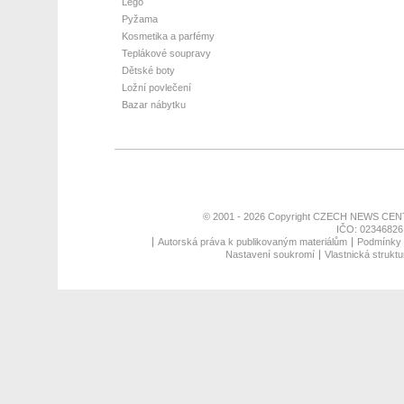
Lego
Pyžama
Kosmetika a parfémy
Teplákové soupravy
Dětské boty
Ložní povlečení
Bazar nábytku
© 2001 - 2026 Copyright
CZECH NEWS CENT
IČO: 02346826,
Autorská práva k publikovaným materiálům
Podmínky p
Nastavení soukromí
Vlastnická struktu