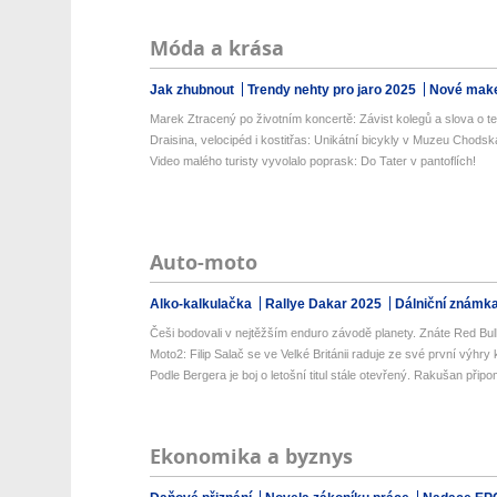
Móda a krása
Jak zhubnout
Trendy nehty pro jaro 2025
Nové make
Marek Ztracený po životním koncertě: Závist kolegů a slova o te
Draisina, velocipéd i kostitřas: Unikátní bicykly v Muzeu Chodsk
Video malého turisty vyvolalo poprask: Do Tater v pantoflích!
Auto-moto
Alko-kalkulačka
Rallye Dakar 2025
Dálniční známk
Češi bodovali v nejtěžším enduro závodě planety. Znáte Red Bul
Moto2: Filip Salač se ve Velké Británii raduje ze své první výhry k
Podle Bergera je boj o letošní titul stále otevřený. Rakušan připo
Ekonomika a byznys