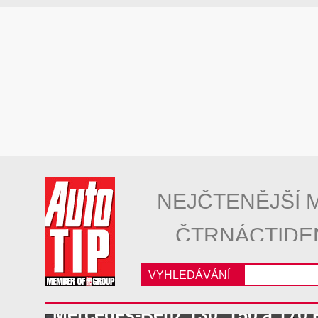
NEJČTENĚJŠÍ 
ČTRNÁCTIDE
VYHLEDÁVÁNÍ
Mercedes-Benz 130, 150 a 170 