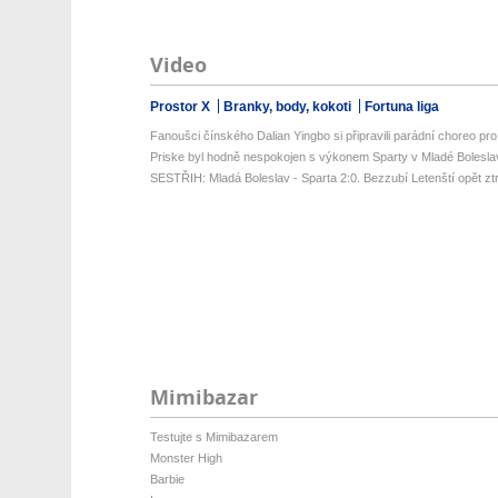
Video
Prostor X
Branky, body, kokoti
Fortuna liga
Fanoušci čínského Dalian Yingbo si připravili parádní choreo pro
Priske byl hodně nespokojen s výkonem Sparty v Mladé Bolesla
SESTŘIH: Mladá Boleslav - Sparta 2:0. Bezzubí Letenští opět ztrati
Mimibazar
Testujte s Mimibazarem
Monster High
Barbie