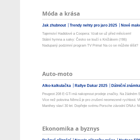
Móda a krása
Jak zhubnout
Trendy nehty pro jaro 2025
Nové make
Tajemství Hadidové a Coopera: Vzali se už před měsícem!
Státní hymna a salvy: Česko se loučí s Knížákem (†86)
Nadupaný podzimní program TV Prima! Na co se můžete těšit?
Auto-moto
Alko-kalkulačka
Rallye Dakar 2025
Dálniční známk
Peugeot 208 E-GTi má nakopnout prodeje značky. Na žádném S
Více než polovina Němců je pro zrušení neomezené rychlosti. Vlá
Manthey slaví 30 let: Dopřejte svému Porsche závodní DNA z Nü
Ekonomika a byznys