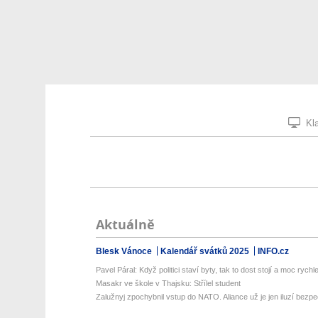
Kla
Aktuálně
Blesk Vánoce
Kalendář svátků 2025
INFO.cz
Pavel Páral: Když politici staví byty, tak to dost stojí a moc rychle 
Masakr ve škole v Thajsku: Střílel student
Zalužnyj zpochybnil vstup do NATO. Aliance už je jen iluzí bezpeč