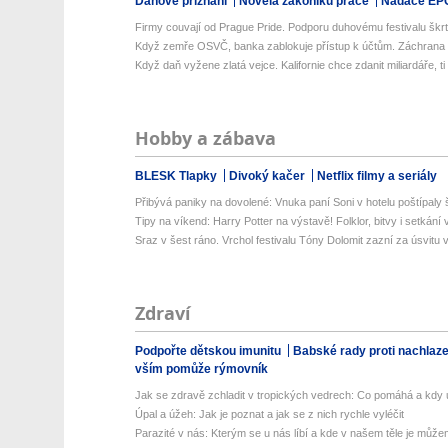
Daňové přiznání
Novela zákoníku práce
Nadace EP
Firmy couvají od Prague Pride. Podporu duhovému festivalu škrtl 
Když zemře OSVČ, banka zablokuje přístup k účtům. Záchrana ro
Když daň vyžene zlatá vejce. Kalifornie chce zdanit miliardáře, ti 
Hobby a zábava
BLESK Tlapky
Divoký kačer
Netflix filmy a seriály
Přibývá paniky na dovolené: Vnuka paní Soni v hotelu poštípaly š
Tipy na víkend: Harry Potter na výstavě! Folklor, bitvy i setkání 
Sraz v šest ráno. Vrchol festivalu Tóny Dolomit zazní za úsvitu v
Zdraví
Podpořte dětskou imunitu
Babské rady proti nachlaz
vším pomůže rýmovník
Jak se zdravě zchladit v tropických vedrech: Co pomáhá a kdy už
Úpal a úžeh: Jak je poznat a jak se z nich rychle vyléčit
Parazité v nás: Kterým se u nás líbí a kde v našem těle je můžem