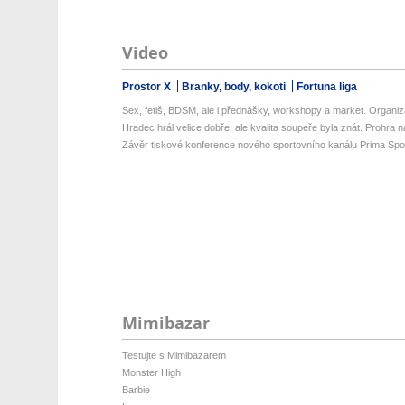
Video
Prostor X
Branky, body, kokoti
Fortuna liga
Sex, fetiš, BDSM, ale i přednášky, workshopy a market. Organizá
Hradec hrál velice dobře, ale kvalita soupeře byla znát. Prohra na 
Závěr tiskové konference nového sportovního kanálu Prima Spo
Mimibazar
Testujte s Mimibazarem
Monster High
Barbie