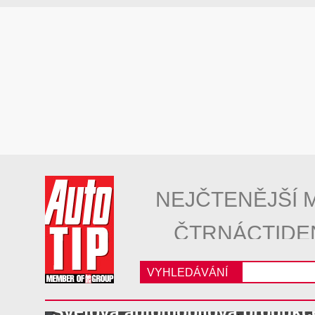
NEJČTENĚJŠÍ 
ČTRNÁCTIDE
VYHLEDÁVÁNÍ
Světová automobilová produkc