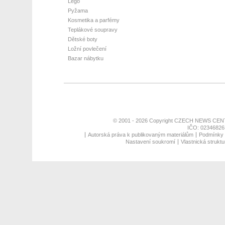
Lego
Pyžama
Kosmetika a parfémy
Teplákové soupravy
Dětské boty
Ložní povlečení
Bazar nábytku
© 2001 - 2026 Copyright
CZECH NEWS CENT
IČO: 02346826,
Autorská práva k publikovaným materiálům
Podmínky p
Nastavení soukromí
Vlastnická struktu