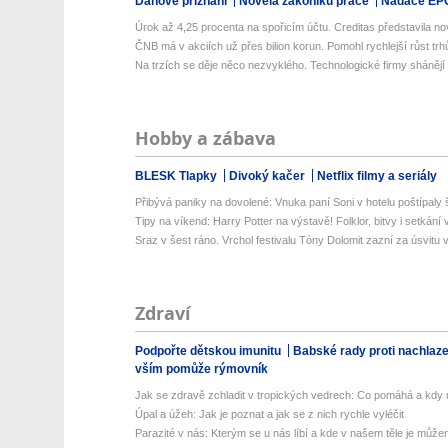
Daňové přiznání
Novela zákoníku práce
Nadace EP
Úrok až 4,25 procenta na spořicím účtu. Creditas představila no
ČNB má v akciích už přes bilion korun. Pomohl rychlejší růst trh
Na trzích se děje něco nezvyklého. Technologické firmy shánějí m
Hobby a zábava
BLESK Tlapky
Divoký kačer
Netflix filmy a seriály
Přibývá paniky na dovolené: Vnuka paní Soni v hotelu poštípaly š
Tipy na víkend: Harry Potter na výstavě! Folklor, bitvy i setkání 
Sraz v šest ráno. Vrchol festivalu Tóny Dolomit zazní za úsvitu v
Zdraví
Podpořte dětskou imunitu
Babské rady proti nachlaz
vším pomůže rýmovník
Jak se zdravě zchladit v tropických vedrech: Co pomáhá a kdy už
Úpal a úžeh: Jak je poznat a jak se z nich rychle vyléčit
Parazité v nás: Kterým se u nás líbí a kde v našem těle je můžem