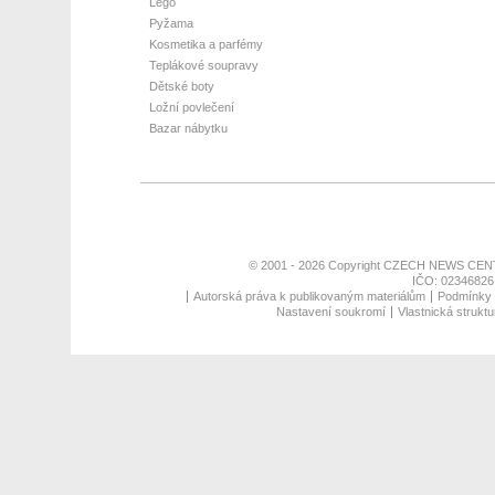
Lego
Pyžama
Kosmetika a parfémy
Teplákové soupravy
Dětské boty
Ložní povlečení
Bazar nábytku
© 2001 - 2026 Copyright
CZECH NEWS CENT
IČO: 02346826,
Autorská práva k publikovaným materiálům
Podmínky p
Nastavení soukromí
Vlastnická struktu