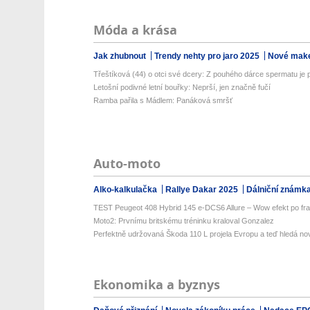
Móda a krása
Jak zhubnout
Trendy nehty pro jaro 2025
Nové make
Třeštíková (44) o otci své dcery: Z pouhého dárce spermatu je p
Letošní podivné letní bouřky: Neprší, jen značně fučí
Ramba pařila s Mádlem: Panáková smršť
Auto-moto
Alko-kalkulačka
Rallye Dakar 2025
Dálniční známk
TEST Peugeot 408 Hybrid 145 e-DCS6 Allure – Wow efekt po fr
Moto2: Prvnímu britskému tréninku kraloval Gonzalez
Perfektně udržovaná Škoda 110 L projela Evropu a teď hledá nov
Ekonomika a byznys