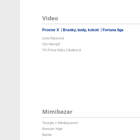
Video
Prostor X
Branky, body, kokoti
Fortuna liga
Livia Klausová
Oto Klempíř
TK Prima Klára Cibulková
Mimibazar
Testujte s Mimibazarem
Monster High
Barbie