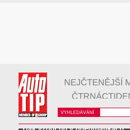
NEJČTENĚJŠÍ 
ČTRNÁCTIDE
VYHLEDÁVÁNÍ
Tlak vzduchu v pneumatikách