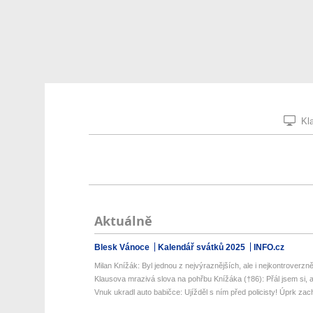
Kla
Aktuálně
Blesk Vánoce
Kalendář svátků 2025
INFO.cz
Milan Knížák: Byl jednou z nejvýraznějších, ale i nejkontroverzněj
Klausova mrazivá slova na pohřbu Knížáka (†86): Přál jsem si, ab
Vnuk ukradl auto babičce: Ujížděl s ním před policisty! Úprk zachy