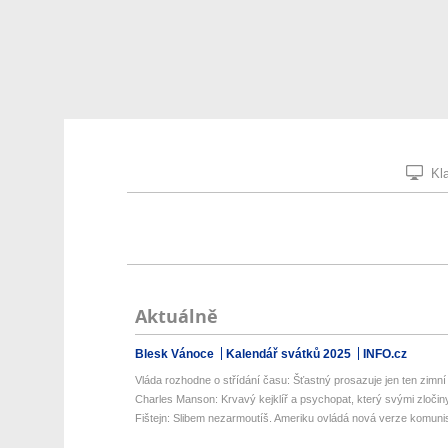
Kla
Aktuálně
Blesk Vánoce
Kalendář svátků 2025
INFO.cz
Vláda rozhodne o střídání času: Šťastný prosazuje jen ten zimní
Charles Manson: Krvavý kejklíř a psychopat, který svými zločin
Fištejn: Slibem nezarmoutíš. Ameriku ovládá nová verze komunis