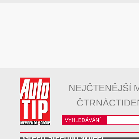
NEJČTENĚJŠÍ 
ČTRNÁCTIDE
VYHLEDÁVÁNÍ
Green Steering Wheel