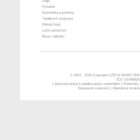
Lego
Pyžama
Kosmetika a parfémy
Teplákové soupravy
Dětské boty
Ložní povlečení
Bazar nábytku
© 2001 - 2026 Copyright
CZECH NEWS CENT
IČO: 02346826,
Autorská práva k publikovaným materiálům
Podmínky p
Nastavení soukromí
Vlastnická struktu