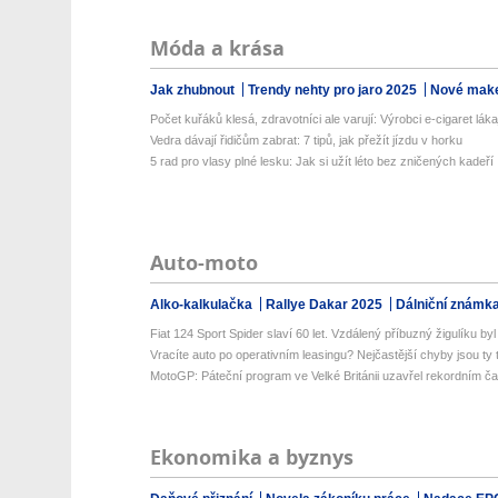
Móda a krása
Jak zhubnout
Trendy nehty pro jaro 2025
Nové make
Počet kuřáků klesá, zdravotníci ale varují: Výrobci e-cigaret lákaj
Vedra dávají řidičům zabrat: 7 tipů, jak přežít jízdu v horku
5 rad pro vlasy plné lesku: Jak si užít léto bez zničených kadeří
Auto-moto
Alko-kalkulačka
Rallye Dakar 2025
Dálniční známk
Fiat 124 Sport Spider slaví 60 let. Vzdálený příbuzný žigulíku byl 
Vracíte auto po operativním leasingu? Nejčastější chyby jsou ty tr
MotoGP: Páteční program ve Velké Británii uzavřel rekordním č
Ekonomika a byznys