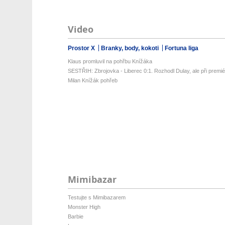
Video
Prostor X
Branky, body, kokoti
Fortuna liga
Klaus promluvil na pohřbu Knížáka
SESTŘIH: Zbrojovka - Liberec 0:1. Rozhodl Dulay, ale při premiéř
Milan Knížák pohřeb
Mimibazar
Testujte s Mimibazarem
Monster High
Barbie