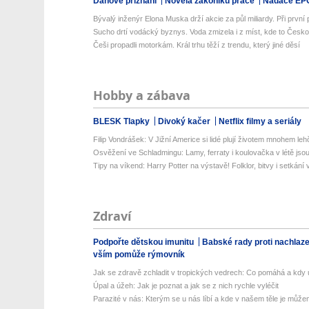
Daňové přiznání
Novela zákoníku práce
Nadace EP
Bývalý inženýr Elona Muska drží akcie za půl miliardy. Při první př
Sucho drtí vodácký byznys. Voda zmizela i z míst, kde to Česko
Češi propadli motorkám. Král trhu těží z trendu, který jiné děsí
Hobby a zábava
BLESK Tlapky
Divoký kačer
Netflix filmy a seriály
Filip Vondrášek: V Jižní Americe si lidé plují životem mnohem lehče
Osvěžení ve Schladmingu: Lamy, ferraty i koulovačka v létě jsou 
Tipy na víkend: Harry Potter na výstavě! Folklor, bitvy i setkání 
Zdraví
Podpořte dětskou imunitu
Babské rady proti nachlaz
vším pomůže rýmovník
Jak se zdravě zchladit v tropických vedrech: Co pomáhá a kdy už
Úpal a úžeh: Jak je poznat a jak se z nich rychle vyléčit
Parazité v nás: Kterým se u nás líbí a kde v našem těle je můžem