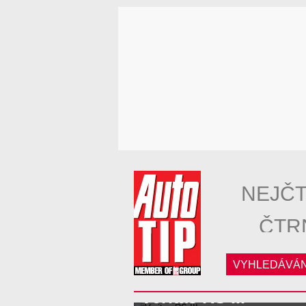
NEJČT
ČTR
VYHLEDÁVÁN
Veritas RS III