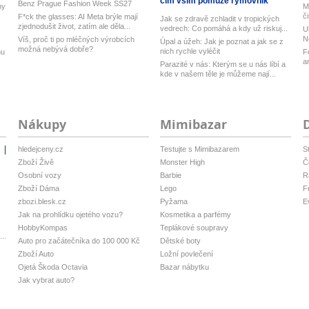
čím vším pomůže rýmovník
Benz Prague Fashion Week SS27
ny
M
č
F*ck the glasses: AI Meta brýle mají
Jak se zdravě zchladit v tropických
zjednodušit život, zatím ale děla...
vedrech: Co pomáhá a kdy už riskuj...
U
N
Víš, proč ti po mléčných výrobcích
Úpal a úžeh: Jak je poznat a jak se z
možná nebývá dobře?
nich rychle vyléčit
nu
F
a
Parazité v nás: Kterým se u nás líbí a
kde v našem těle je můžeme nají...
Nákupy
Mimibazar
hledejceny.cz
Testujte s Mimibazarem
S
i
Zboží Živě
Monster High
Č
Osobní vozy
Barbie
R
Zboží Dáma
Lego
F
zbozi.blesk.cz
Pyžama
E
Jak na prohlídku ojetého vozu?
Kosmetika a parfémy
HobbyKompas
Teplákové soupravy
..
Auto pro začátečníka do 100 000 Kč
Dětské boty
Zboží Auto
Ložní povlečení
Ojetá Škoda Octavia
Bazar nábytku
Jak vybrat auto?