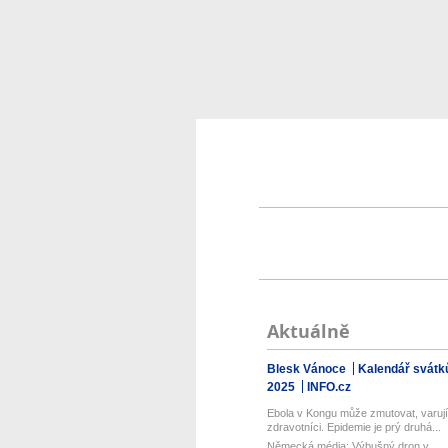
Aktuálně
Blesk Vánoce
Kalendář svátk
2025
INFO.cz
Ebola v Kongu může zmutovat, varují
zdravotníci. Epidemie je prý druhá...
Německá média: Výbušný dron v