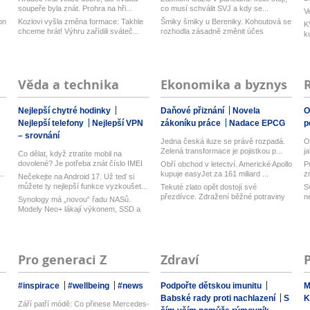
soupeře byla znát. Prohra na hři...
co musí schválit SVJ a kdy se...
V
on
Kozlovi vyšla změna formace: Takhle
Šmiky šmiky u Bereniky. Kohoutová se
K
chceme hrát! Výhru zařídili sváteč...
rozhodla zásadně změnit účes
k
Věda a technika
Ekonomika a byznys
Nejlepší chytré hodinky
Daňové přiznání
Novela
O
Nejlepší telefony
Nejlepší VPN
zákoníku práce
Nadace EPCG
p
– srovnání
Jedna česká iluze se právě rozpadá.
O
Zelená transformace je pojistkou p...
j
Co dělat, když ztratíte mobil na
dovolené? Je potřeba znát číslo IMEI
Obří obchod v letectví. Americké Apollo
P
...
..
kupuje easyJet za 161 miliard ...
z
Nečekejte na Android 17. Už teď si
můžete ty nejlepší funkce vyzkoušet...
Tekuté zlato opět dostojí své
S
přezdívce. Zdražení běžné potraviny
n
Synology má „novou“ řadu NASů.
brzy...
Modely Neo+ lákají výkonem, SSD a
vyměn...
Pro generaci Z
Zdraví
#inspirace
#wellbeing
#news
Podpořte dětskou imunitu
M
Babské rady proti nachlazení
S
K
Září patří módě: Co přinese Mercedes-