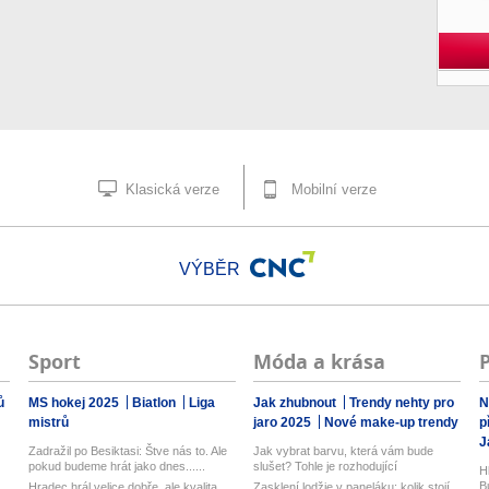
Klasická verze
Mobilní verze
VÝBĚR
Sport
Móda a krása
ů
MS hokej 2025
Biatlon
Liga
Jak zhubnout
Trendy nehty pro
N
mistrů
jaro 2025
Nové make-up trendy
p
J
Zadražil po Besiktasi: Štve nás to. Ale
Jak vybrat barvu, která vám bude
pokud budeme hrát jako dnes......
slušet? Tohle je rozhodující
H
B
Hradec hrál velice dobře, ale kvalita
Zasklení lodžie v paneláku: kolik stojí,