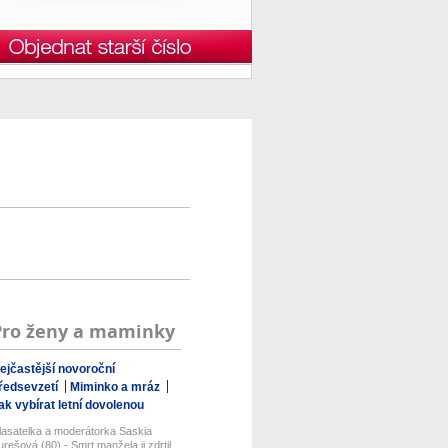
Pro ženy a maminky
ejčastější novoroční
ředsevzetí
Miminko a mráz
ak vybírat letní dovolenou
lasatelka a moderátorka Saskia
urešová (80) - Smrt manžela ji zdrtil...