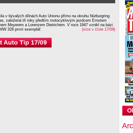
ila v bývalých dílnách Auto Unionu přímo na okruhu Nürburgring
tas, založená tři roky předtím motocyklovým jezdcem Ernstem
em Meyerem a Lorenzem Dietrichem. V roce 1947 vznikl na bázi
MW 328 první exemplář.
(více v čísle 17/09)
 Auto Tip 17/09
O
Arc