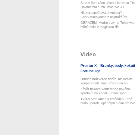
Sraz v šest ráno. Vrchol festivalu Tó
Dolomit zazní za úsvitu ve 300...
Nízkorozpočtová dovolená?
Chorvatsko jedno z nejdražších
v Evropě! Lev...
OBRAZEM: Modré slzy na Tchaj-wa
mění moře v magickou říši
Video
Prostor X
Branky, body, kokot
Fortuna liga
Hradec hrál velice dobře, ale kvalita
soupeře byla znát. Prohra na hři...
Závěr tiskové konference nového
sportovního kanálu Prima Sport
Tvůrci StarDance o změnách: Proč
budou porotci opět čtyři a čím přesvě.