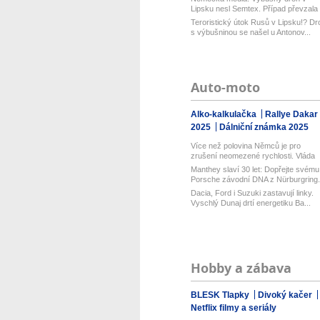
Lipsku nesl Semtex. Případ převzala
spol...
Teroristický útok Rusů v Lipsku!? Dr
s výbušninou se našel u Antonov...
Auto-moto
Alko-kalkulačka
Rallye Dakar
2025
Dálniční známka 2025
Více než polovina Němců je pro
zrušení neomezené rychlosti. Vláda
řekl...
Manthey slaví 30 let: Dopřejte svému
Porsche závodní DNA z Nürburgring.
Dacia, Ford i Suzuki zastavují linky.
Vyschlý Dunaj drtí energetiku Ba...
Hobby a zábava
BLESK Tlapky
Divoký kačer
Netflix filmy a seriály