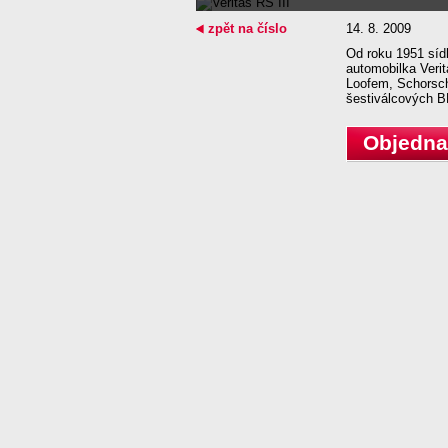
zpět na číslo
14. 8. 2009
Od roku 1951 sídl
automobilka Veri
Loofem, Schorsch
šestiválcových B
Objednat