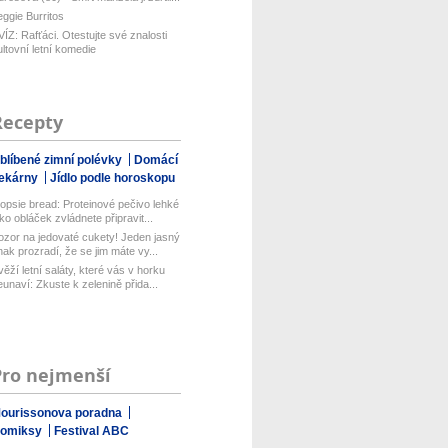
eggie Burritos
VÍZ: Rafťáci. Otestujte své znalosti
ultovní letní komedie
Recepty
blíbené zimní polévky
Domácí
ekárny
Jídlo podle horoskopu
opsie bread: Proteinové pečivo lehké
ako obláček zvládnete připravit...
ozor na jedovaté cukety! Jeden jasný
nak prozradí, že se jim máte vy...
věží letní saláty, které vás v horku
eunaví: Zkuste k zelenině přida...
Pro nejmenší
ourissonova poradna
omiksy
Festival ABC