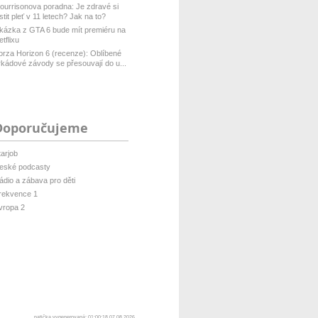
ourrisonova poradna: Je zdravé si
istit pleť v 11 letech? Jak na to?
kázka z GTA 6 bude mít premiéru na
etflixu
orza Horizon 6 (recenze): Oblíbené
rkádové závody se přesouvají do u...
Doporučujeme
tarjob
eské podcasty
ádio a zábava pro děti
rekvence 1
vropa 2
patička vygenerovaná: 01:00:18 07.08.2026