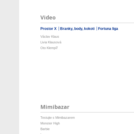
Video
Prostor X
Branky, body, kokoti
Fortuna liga
Václav Klaus
Livia Klausová
Oto Klempíř
Mimibazar
Testujte s Mimibazarem
Monster High
Barbie