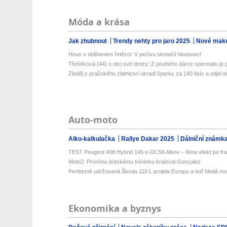
Móda a krása
Jak zhubnout
Trendy nehty pro jaro 2025
Nové make
Hnus v oblíbeném řetězci: V pečivu skotačil hlodavec!
Třeštíková (44) o otci své dcery: Z pouhého dárce spermatu je p
Zloděj z pražského zlatnictví ukradl šperky za 140 tisíc a odjel do
Auto-moto
Alko-kalkulačka
Rallye Dakar 2025
Dálniční známk
TEST Peugeot 408 Hybrid 145 e-DCS6 Allure – Wow efekt po fr
Moto2: Prvnímu britskému tréninku kraloval Gonzalez
Perfektně udržovaná Škoda 110 L projela Evropu a teď hledá nov
Ekonomika a byznys