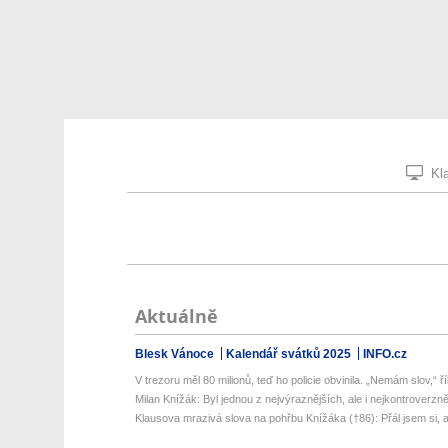
Kla
Aktuálně
Blesk Vánoce
Kalendář svátků 2025
INFO.cz
V trezoru měl 80 milionů, teď ho policie obvinila. „Nemám slov,“ řík
Milan Knížák: Byl jednou z nejvýraznějších, ale i nejkontroverzněj
Klausova mrazivá slova na pohřbu Knížáka (†86): Přál jsem si, ab