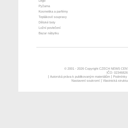
Lego
Pyžama
Kosmetika a parfémy
Teplákové soupravy
Dětské boty
Ložní povlečení
Bazar nábytku
© 2001 - 2026 Copyright
CZECH NEWS CENT
IČO: 02346826,
Autorská práva k publikovaným materiálům
Podmínky p
Nastavení soukromí
Vlastnická struktu