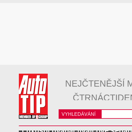
NEJČTENĚJŠÍ 
ČTRNÁCTIDE
VYHLEDÁVÁNÍ
Luxusní dvanáctiválcové seda