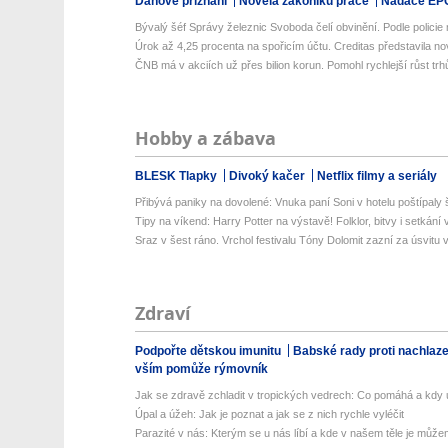
Daňové přiznání
Novela zákoníku práce
Nadace EP
Bývalý šéf Správy železnic Svoboda čelí obvinění. Podle policie 
Úrok až 4,25 procenta na spořicím účtu. Creditas představila no
ČNB má v akciích už přes bilion korun. Pomohl rychlejší růst trh
Hobby a zábava
BLESK Tlapky
Divoký kačer
Netflix filmy a seriály
Přibývá paniky na dovolené: Vnuka paní Soni v hotelu poštípaly š
Tipy na víkend: Harry Potter na výstavě! Folklor, bitvy i setkání 
Sraz v šest ráno. Vrchol festivalu Tóny Dolomit zazní za úsvitu v
Zdraví
Podpořte dětskou imunitu
Babské rady proti nachlaz
vším pomůže rýmovník
Jak se zdravě zchladit v tropických vedrech: Co pomáhá a kdy už
Úpal a úžeh: Jak je poznat a jak se z nich rychle vyléčit
Parazité v nás: Kterým se u nás líbí a kde v našem těle je můžem