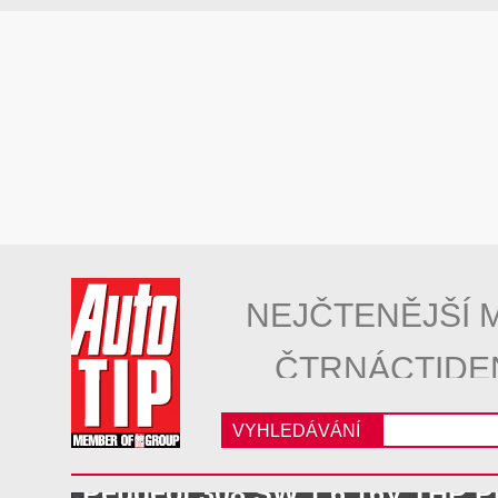
NEJČTENĚJŠÍ 
ČTRNÁCTIDE
VYHLEDÁVÁNÍ
Peugeot 308 SW 1.6 16V THP 