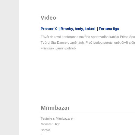
Video
Prostor X
Branky, body, kokoti
Fortuna liga
Závěr tiskové konference nového sportovního kanálu Prima Spo
Tvůrci StarDance o změnách: Proč budou porotci opět čtyři a čí
František Laurin pohřeb
Mimibazar
Testujte s Mimibazarem
Monster High
Barbie