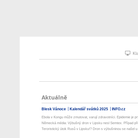
Kla
Aktuálně
Blesk Vánoce
Kalendář svátků 2025
INFO.cz
Ebola v Kongu může zmutovat, varují zdravotníci. Epidemie je pr
Německá média: Výbušný dron v Lipsku nesl Semtex. Případ pře
Teroristický útok Rusů v Lipsku!? Dron s výbušninou se našel u 