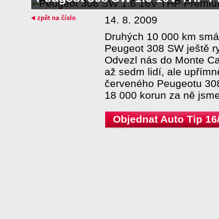
zpět na číslo
14. 8. 2009
Druhých 10 000 km smáz
Peugeot 308 SW ještě ryc
Odvezl nás do Monte Car
až sedm lidí, ale upřím
červeného Peugeotu 308
18 000 korun za ně jsme 
Objednat Auto Tip 16