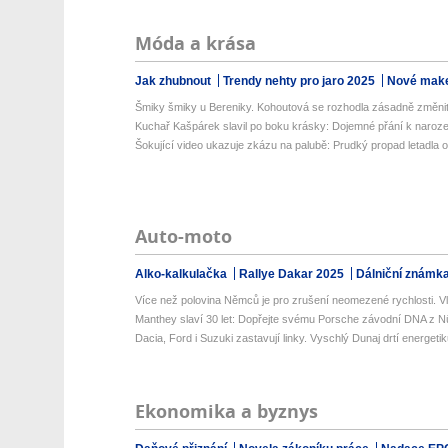
Móda a krása
Jak zhubnout
Trendy nehty pro jaro 2025
Nové make
Šmiky šmiky u Bereniky. Kohoutová se rozhodla zásadně změni
Kuchař Kašpárek slavil po boku krásky: Dojemné přání k naroz
Šokující video ukazuje zkázu na palubě: Prudký propad letadla o 
Auto-moto
Alko-kalkulačka
Rallye Dakar 2025
Dálniční známk
Více než polovina Němců je pro zrušení neomezené rychlosti. Vlá
Manthey slaví 30 let: Dopřejte svému Porsche závodní DNA z Nü
Dacia, Ford i Suzuki zastavují linky. Vyschlý Dunaj drtí energetik
Ekonomika a byznys