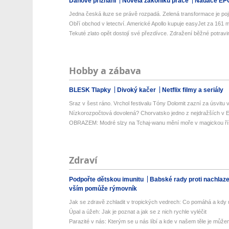
Daňové přiznání
Novela zákoníku práce
Nadace EP
Jedna česká iluze se právě rozpadá. Zelená transformace je poji
Obří obchod v letectví. Americké Apollo kupuje easyJet za 161 mil
Tekuté zlato opět dostojí své přezdívce. Zdražení běžné potravin
Hobby a zábava
BLESK Tlapky
Divoký kačer
Netflix filmy a seriály
Sraz v šest ráno. Vrchol festivalu Tóny Dolomit zazní za úsvitu v
Nízkorozpočtová dovolená? Chorvatsko jedno z nejdražších v Ev
OBRAZEM: Modré slzy na Tchaj-wanu mění moře v magickou ří
Zdraví
Podpořte dětskou imunitu
Babské rady proti nachlaz
vším pomůže rýmovník
Jak se zdravě zchladit v tropických vedrech: Co pomáhá a kdy už
Úpal a úžeh: Jak je poznat a jak se z nich rychle vyléčit
Parazité v nás: Kterým se u nás líbí a kde v našem těle je můžem