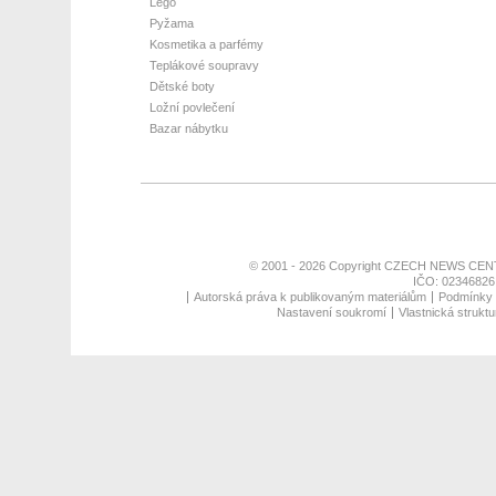
Lego
Pyžama
Kosmetika a parfémy
Teplákové soupravy
Dětské boty
Ložní povlečení
Bazar nábytku
© 2001 - 2026 Copyright
CZECH NEWS CENT
IČO: 02346826,
Autorská práva k publikovaným materiálům
Podmínky p
Nastavení soukromí
Vlastnická struktu