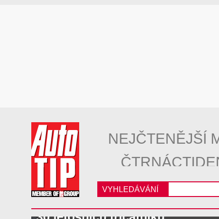
NEJČTENĚJŠÍ 
ČTRNÁCTIDE
VYHLEDÁVÁNÍ
30 letošních třicátníků