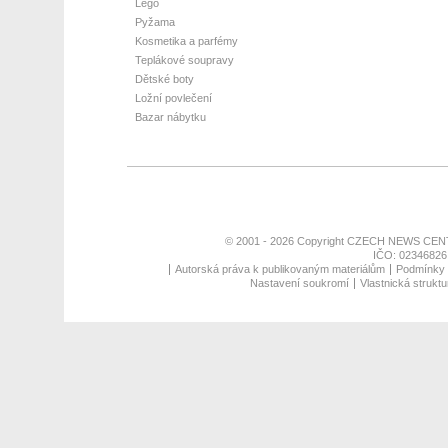
Lego
Pyžama
Kosmetika a parfémy
Teplákové soupravy
Dětské boty
Ložní povlečení
Bazar nábytku
© 2001 - 2026 Copyright
CZECH NEWS CENT
IČO: 02346826,
Autorská práva k publikovaným materiálům
Podmínky p
Nastavení soukromí
Vlastnická struktu