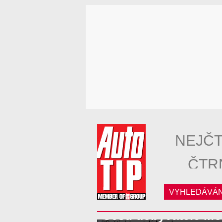
NEJČT
ČTR
VYHLEDÁVÁN
Čeští dobyvatelé M