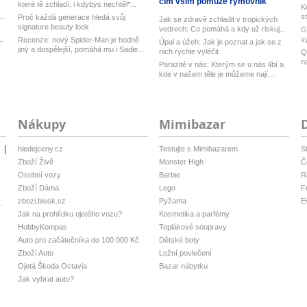
čím vším pomůže rýmovník
které tě zchladí, i kdybys nechtěl*...
K
..
s
Proč každá generace hledá svůj
Jak se zdravě zchladit v tropických
signature beauty look
vedrech: Co pomáhá a kdy už riskuj...
G
..
v
Recenze: nový Spider-Man je hodně
Úpal a úžeh: Jak je poznat a jak se z
Ub
jiný a dospělejší, pomáhá mu i Sadie...
nich rychle vyléčit
Q
n
Parazité v nás: Kterým se u nás líbí a
M
kde v našem těle je můžeme nají...
Nákupy
Mimibazar
hledejceny.cz
Testujte s Mimibazarem
S
i
Zboží Živě
Monster High
Č
Osobní vozy
Barbie
R
Zboží Dáma
Lego
F
zbozi.blesk.cz
Pyžama
E
.
Jak na prohlídku ojetého vozu?
Kosmetika a parfémy
HobbyKompas
Teplákové soupravy
Auto pro začátečníka do 100 000 Kč
Dětské boty
Zboží Auto
Ložní povlečení
Ojetá Škoda Octavia
Bazar nábytku
Jak vybrat auto?