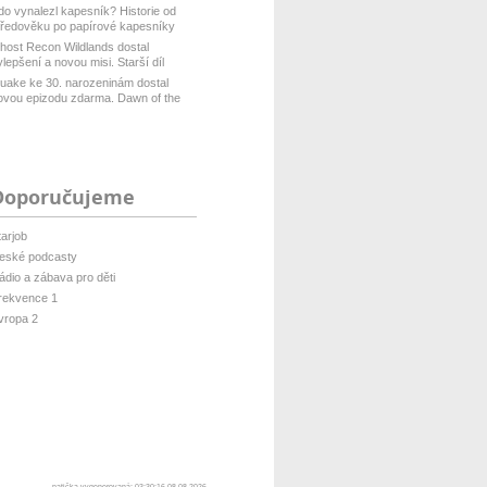
do vynalezl kapesník? Historie od
tředověku po papírové kapesníky
host Recon Wildlands dostal
ylepšení a novou misi. Starší díl
isof...
uake ke 30. narozeninám dostal
ovou epizodu zdarma. Dawn of the
ach...
Doporučujeme
tarjob
eské podcasty
ádio a zábava pro děti
rekvence 1
vropa 2
patička vygenerovaná: 03:30:16 08.08.2026