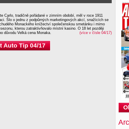
te Carlo, tradičně pořádané v zimním období, měl v roce 1911
aci. Šlo o jednu z podpůrných marketingových akcí, snažících se
y chudého Monackého knížectví společenskou smetánku i mimo
u sezonu, kterou zatraktivňovalo místní kasino. O 18 let později
ého důvodu Velká cena Monaka.
(více v čísle 04/17)
 Auto Tip 04/17
O
Arc