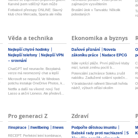
R
Karviné jsem vděčný! Kam může
zajímavým vysvětlením
d
odejí...
z
Fotbalové přestupy ONLINE: Slavný
Brutální útok v Tanvaldu: Několik
T
klub chce Mercada, Sparta ale měla
pobodaných
r
n...
Věda a technika
Ekonomika a byznys
Nejlepší chytré hodinky
Daňové přiznání
Novela
O
Nejlepší telefony
Nejlepší VPN
zákoníku práce
Nadace EPCG
p
– srovnání
Itálie vyklízí pláže. První plážové kluby
C
mizí, turisté změnu pocítí b...
n
ChatGPT teď neunavíte. Bezplatná
verze má neomezený chat a lepší
Potenciální zachránce Soleku zrušil
R
model...
..
nabídku. Zadlužené solární společn...
n
Microsoft se nepoučil. Ve Windows
potichu instaluje OneDrive Photos, k...
í
V bratislavské rafinerii Slovnaft hořela
O
nádrž, výbuch otřásl okolím
j
Netflix a další na víkend: nový Ted
Lasso a akční Lioness. Ale předevš...
Pro generaci Z
Zdraví
#inspirace
#wellbeing
#news
Podpořte dětskou imunitu
M
Babské rady proti nachlazení
S
K
RECEPT: Perfektní letní kombinace,