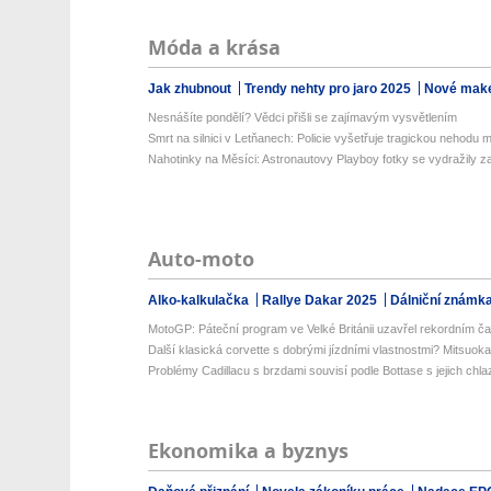
Móda a krása
Jak zhubnout
Trendy nehty pro jaro 2025
Nové make
Nesnášíte pondělí? Vědci přišli se zajímavým vysvětlením
Smrt na silnici v Letňanech: Policie vyšetřuje tragickou nehodu m
Nahotinky na Měsíci: Astronautovy Playboy fotky se vydražily za 
Auto-moto
Alko-kalkulačka
Rallye Dakar 2025
Dálniční známk
MotoGP: Páteční program ve Velké Británii uzavřel rekordním č
Další klasická corvette s dobrými jízdními vlastnostmi? Mitsuoka
Problémy Cadillacu s brzdami souvisí podle Bottase s jejich chl
Ekonomika a byznys