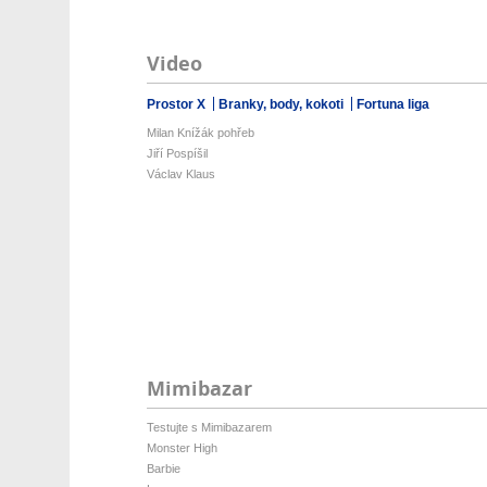
Video
Prostor X
Branky, body, kokoti
Fortuna liga
Milan Knížák pohřeb
Jiří Pospíšil
Václav Klaus
Mimibazar
Testujte s Mimibazarem
Monster High
Barbie