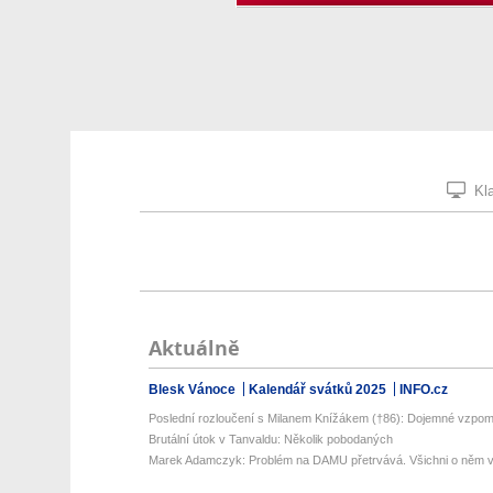
Kla
Aktuálně
Blesk Vánoce
Kalendář svátků 2025
INFO.cz
Poslední rozloučení s Milanem Knížákem (†86): Dojemné vzpomín
Brutální útok v Tanvaldu: Několik pobodaných
Marek Adamczyk: Problém na DAMU přetrvává. Všichni o něm vě