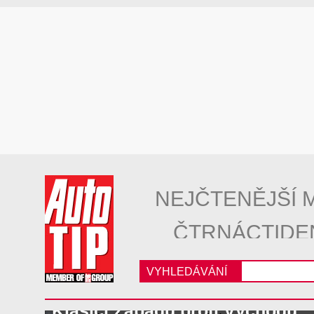
NEJČTENĚJŠÍ 
ČTRNÁCTIDE
VYHLEDÁVÁNÍ
Klasici Západu proti Východu