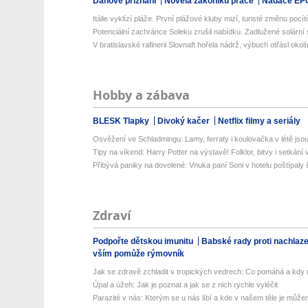
Daňové přiznání
Novela zákoníku práce
Nadace EP
Itálie vyklízí pláže. První plážové kluby mizí, turisté změnu pocítí 
Potenciální zachránce Soleku zrušil nabídku. Zadlužené solární 
V bratislavské rafinerii Slovnaft hořela nádrž, výbuch otřásl okol
Hobby a zábava
BLESK Tlapky
Divoký kačer
Netflix filmy a seriály
Osvěžení ve Schladmingu: Lamy, ferraty i koulovačka v létě jsou 
Tipy na víkend: Harry Potter na výstavě! Folklor, bitvy i setkání 
Přibývá paniky na dovolené: Vnuka paní Soni v hotelu poštípaly š
Zdraví
Podpořte dětskou imunitu
Babské rady proti nachlaz
vším pomůže rýmovník
Jak se zdravě zchladit v tropických vedrech: Co pomáhá a kdy už
Úpal a úžeh: Jak je poznat a jak se z nich rychle vyléčit
Parazité v nás: Kterým se u nás líbí a kde v našem těle je můžem