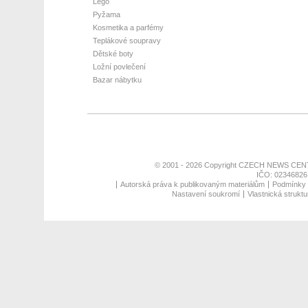
Lego
Pyžama
Kosmetika a parfémy
Teplákové soupravy
Dětské boty
Ložní povlečení
Bazar nábytku
© 2001 - 2026 Copyright
CZECH NEWS CENT
IČO: 02346826,
Autorská práva k publikovaným materiálům
Podmínky p
Nastavení soukromí
Vlastnická struktu