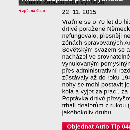
zpět na číslo
22. 11. 2015
Vraťme se o 70 let do hi
drtivě poražené Německo
nefungovalo, přesněji n
zónách spravovaných Ame
Sovětským svazem se a
nacházel ve srovnatelné 
vynulovaným pomyslným 
přes administrativní rozd
zůstávaly až do roku 19
nohy se mohl postavit je
kola a vyjet za prací, 
Poptávka drtivě převyšo
trhali dealerům z rukou 
jakéhokoliv druhu.
Objednat Auto Tip 04