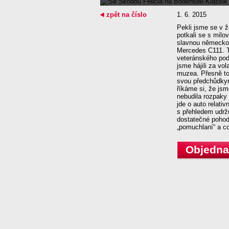
zpět na číslo
1. 6. 2015
Pekli jsme se v ž
potkali se s mil
slavnou německou
Mercedes C111. T
veteránského po
jsme hájili za v
muzea. Přesně to
svou předchůdkyn
říkáme si, že jsm
nebudila rozpaky 
jde o auto relativ
s přehledem udrž
dostatečné pohodl
„pomuchlaní“ a co
Objednat