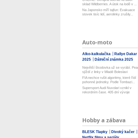
sklad Wildberries. A útok na lodě v ...
Na Japonsko míří tajfun: Evakuace
stovek tisíc lidí, aerolinky zrušily...
Auto-moto
Alko-kalkulačka
Rallye Dakar
2025
Dálniční známka 2025
Největší škodovka už se vyrábí. Pea
sjíždí z linky v Mladé Boleslavi
FIA nechce rušit algoritmy, které řídí
pohonné jednotky. Podle Tombazi...
Supersport Audi Nuvolari vznikl v
rekordním čase. 405 dní vývoje
shrnu...
Hobby a zábava
BLESK Tlapky
Divoký kačer
Netflix filmy a seriály