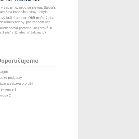
ry zadarmo, nebo se slevou: Baldur's
ate 3 na konzolích nikdy nebylo...
ový král druhohor: Obří mořský plaz
ylosaurus rex byl postrachem oce...
ourrisonova poradna: Je zdravé si
istit pleť v 11 letech? Jak na to?
Doporučujeme
tarjob
eské podcasty
ádio a zábava pro děti
rekvence 1
vropa 2