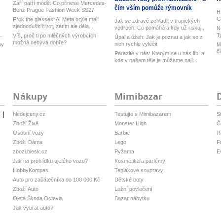
Září patří módě: Co přinese Mercedes-
čím vším pomůže rýmovník
Benz Prague Fashion Week SS27
H
G
F*ck the glasses: AI Meta brýle mají
Jak se zdravě zchladit v tropických
zjednodušit život, zatím ale děla...
vedrech: Co pomáhá a kdy už riskuj...
N
..
T
Víš, proč ti po mléčných výrobcích
Úpal a úžeh: Jak je poznat a jak se z
možná nebývá dobře?
nich rychle vyléčit
ny
M
č
Parazité v nás: Kterým se u nás líbí a
kde v našem těle je můžeme nají...
Nákupy
Mimibazar
hledejceny.cz
Testujte s Mimibazarem
S
i
Zboží Živě
Monster High
Č
Osobní vozy
Barbie
R
Zboží Dáma
Lego
F
zbozi.blesk.cz
Pyžama
E
Jak na prohlídku ojetého vozu?
Kosmetika a parfémy
HobbyKompas
Teplákové soupravy
Auto pro začátečníka do 100 000 Kč
Dětské boty
Zboží Auto
Ložní povlečení
Ojetá Škoda Octavia
Bazar nábytku
Jak vybrat auto?