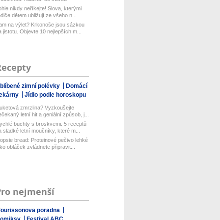
aboduj...
ohle nikdy neříkejte! Slova, kterými
odiče dětem ubližují ze všeho n...
am na výlet? Krkonoše jsou sázkou
a jistotu. Objevte 10 nejlepších m...
Recepty
blíbené zimní polévky
Domácí
ekárny
Jídlo podle horoskopu
uketová zmrzlina? Vyzkoušejte
ečekaný letní hit a geniální způsob, j...
ychlé buchty s broskvemi: 5 receptů
a sladké letní moučníky, které m...
opsie bread: Proteinové pečivo lehké
ako obláček zvládnete připravit...
Pro nejmenší
ourissonova poradna
omiksy
Festival ABC