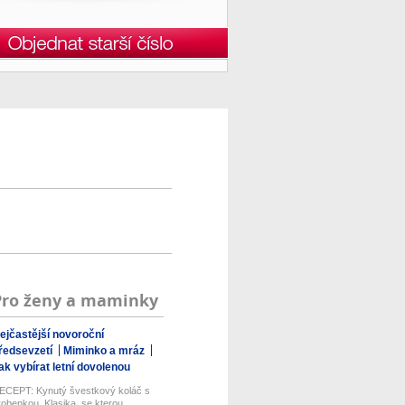
Pro ženy a maminky
ejčastější novoroční
ředsevzetí
Miminko a mráz
ak vybírat letní dovolenou
ECEPT: Kynutý švestkový koláč s
robenkou. Klasika, se kterou