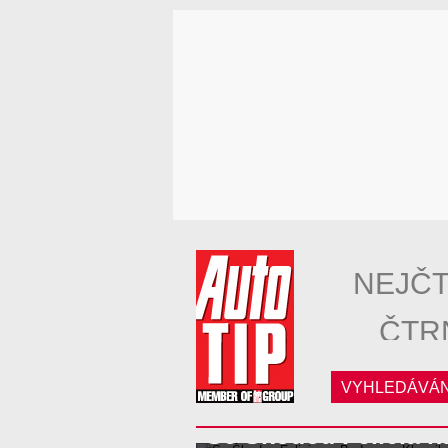
NEJČT
ČTR
VYHLEDÁVÁN
Se Škodou Felicia 