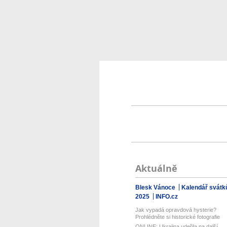
Aktuálně
Blesk Vánoce
Kalendář svátk
2025
INFO.cz
Jak vypadá opravdová hysterie?
Prohlédněte si historické fotografie
ONLINE: Ukrajina udeřila na další