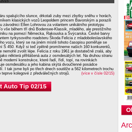
áru spalujícího slunce, drkotali zuby mezi zbytky sněhu v horách,
ovníkem klasických vozů Leopoldem princem Bavorským a porazili
 závodnici Ellen Lohrovou za volantem unikátního prototypu
o vše během tří dnů Bodensee-Klassik, mladého, ale prestižního
dniku na pomezí Německa, Rakouska a Švýcarska. České barvy
olantem tyrkysového roadsteru Škoda Felicia z mladoboleslavského
ho vozu, který se na jiném místě tohoto časopisu poměřuje se
í Š 450. Když si teď zpětně promítneme našich 160 konkurentů,
e nemohli zvolit lépe. Felicia z roku 1961 je dostatečně zralá, aby
jako některá přihlášená auta z osmdesátých let. Na druhou stranu
ně moderní konstrukce, které řadí, řídí, topí, na rovinkách
uje osmdesátku a jeho kabina skýtá dvoučlenné posádce
í. I tak jsme byli po třech dnech soutěže a 562 kilometrech trochu
 teprve kolegové z předválečných strojů.
(více v čísle 02/15)
 Auto Tip 02/15
O
Arc