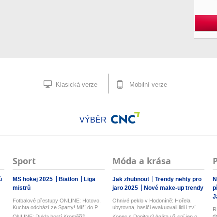
Klasická verze
Mobilní verze
VÝBĚR
Sport
Móda a krása
ů
MS hokej 2025
Biatlon
Liga
Jak zhubnout
Trendy nehty pro
N
mistrů
jaro 2025
Nové make-up trendy
p
J
Fotbalové přestupy ONLINE: Hotovo,
Ohnivé peklo v Hodoníně: Hořela
Kuchta odchází ze Sparty! Míří do P...
ubytovna, hasiči evakuovali lidi i zví...
R
d
ONLINE: Dukla hostí Kroměříž.
Konec s Dopitou? Agáta už sní jen o