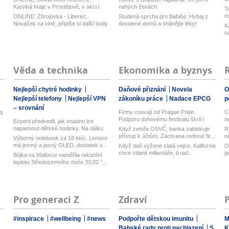
z
Karviná hraje v Prostějově, v akci i
nahých ženách
T
Opa...
r
ONLINE: Zbrojovka - Liberec.
Studená sprcha pro Babiše: Hybaj z
Nováček na vlně, připíše si další body
dovolené domů a shánějte léky!
K
pr...
n
Věda a technika
Ekonomika a byznys
Nejlepší chytré hodinky
Daňové přiznání
Novela
O
Nejlepší telefony
Nejlepší VPN
zákoníku práce
Nadace EPCG
p
– srovnání
q
Firmy couvají od Prague Pride.
C
Podporu duhovému festivalu škrtl i
n
Experti předvedli, jak snadno lze
Micr...
napadnout dětské hodinky. Na dálku
Když zemře OSVČ, banka zablokuje
R
z...
přístup k účtům. Záchrana rodinné fir...
n
Výborný notebook za 18 tisíc. Lenovo
má jemný a jasný OLED, dostatek v...
Když daň vyžene zlatá vejce. Kalifornie
O
chce zdanit miliardáře, ti rad...
j
Bójka na Mallorce naměřila rekordní
teplotu Středozemního moře 33,02 °...
Pro generaci Z
Zdraví
#inspirace
#wellbeing
#news
Podpořte dětskou imunitu
M
Babské rady proti nachlazení
S
K