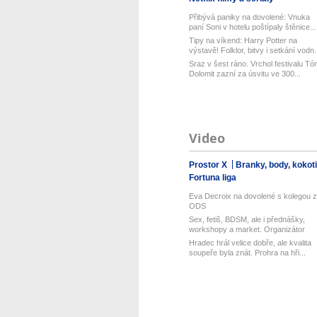
Přibývá paniky na dovolené: Vnuka
paní Soni v hotelu poštípaly štěnice...
Tipy na víkend: Harry Potter na
výstavě! Folklor, bitvy i setkání vodn.
Sraz v šest ráno. Vrchol festivalu Tó
Dolomit zazní za úsvitu ve 300...
Video
Prostor X
Branky, body, kokot
Fortuna liga
Eva Decroix na dovolené s kolegou z
ODS
Sex, fetiš, BDSM, ale i přednášky,
workshopy a market. Organizátor
Pra...
Hradec hrál velice dobře, ale kvalita
soupeře byla znát. Prohra na hři...