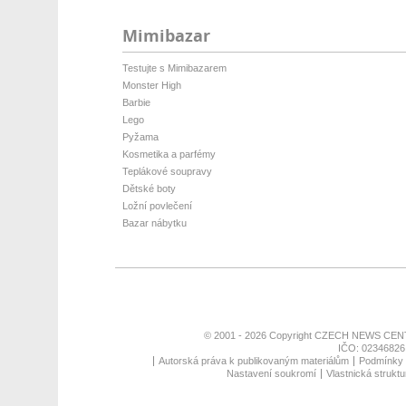
Mimibazar
Testujte s Mimibazarem
Monster High
Barbie
Lego
Pyžama
Kosmetika a parfémy
Teplákové soupravy
Dětské boty
Ložní povlečení
Bazar nábytku
© 2001 - 2026 Copyright
CZECH NEWS CENT
IČO: 02346826,
Autorská práva k publikovaným materiálům
Podmínky p
Nastavení soukromí
Vlastnická struktu