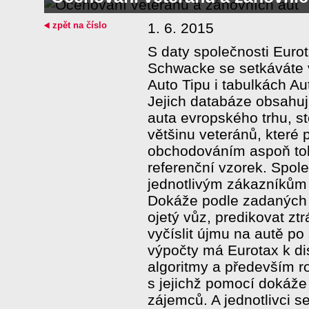
zpět na číslo
1. 6. 2015
S daty společnosti Eur
Schwacke se setkáváte 
Auto Tipu i tabulkách Au
Jejich databáze obsahuj
auta evropského trhu, s
většinu veteránů, které 
obchodováním aspoň tolik
referenční vzorek. Spol
jednotlivým zákazníkům 
Dokáže podle zadaných k
ojetý vůz, predikovat z
vyčíslit újmu na autě po 
výpočty má Eurotax k di
algoritmy a především r
s jejichž pomocí dokáže
zájemců. A jednotlivci 