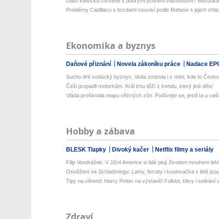
Další klasická corvette s dobrými jízdními vlastnostmi? Mitsuoka
Problémy Cadillacu s brzdami souvisí podle Bottase s jejich chl
Ekonomika a byznys
Daňové přiznání
Novela zákoníku práce
Nadace EP
Sucho drtí vodácký byznys. Voda zmizela i z míst, kde to Česko
Češi propadli motorkám. Král trhu těží z trendu, který jiné děsí
Vláda proškrtala mapu větrných zón. Podívejte se, jestli ta u vaší
Hobby a zábava
BLESK Tlapky
Divoký kačer
Netflix filmy a seriály
Filip Vondrášek: V Jižní Americe si lidé plují životem mnohem lehče
Osvěžení ve Schladmingu: Lamy, ferraty i koulovačka v létě jsou 
Tipy na víkend: Harry Potter na výstavě! Folklor, bitvy i setkání 
Zdraví