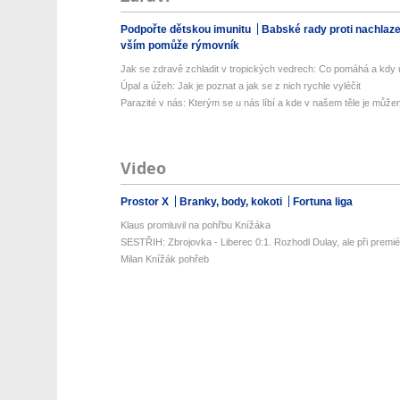
Podpořte dětskou imunitu
Babské rady proti nachlaz
vším pomůže rýmovník
Jak se zdravě zchladit v tropických vedrech: Co pomáhá a kdy už
Úpal a úžeh: Jak je poznat a jak se z nich rychle vyléčit
Parazité v nás: Kterým se u nás líbí a kde v našem těle je můžem
Video
Prostor X
Branky, body, kokoti
Fortuna liga
Klaus promluvil na pohřbu Knížáka
SESTŘIH: Zbrojovka - Liberec 0:1. Rozhodl Dulay, ale při premiéř
Milan Knížák pohřeb