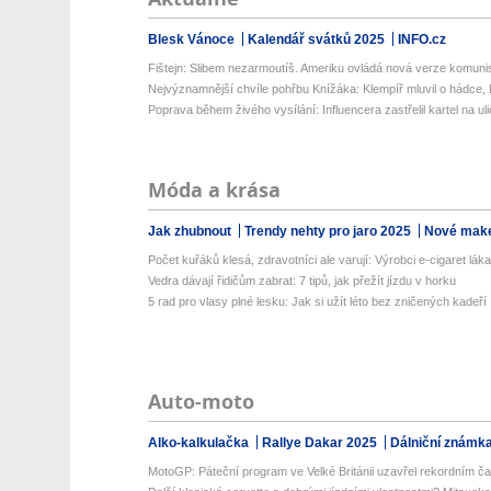
Blesk Vánoce
Kalendář svátků 2025
INFO.cz
Fištejn: Slibem nezarmoutíš. Ameriku ovládá nová verze komunis
Nejvýznamnější chvíle pohřbu Knížáka: Klempíř mluvil o hádce, K
Poprava během živého vysílání: Influencera zastřelil kartel na uli
Móda a krása
Jak zhubnout
Trendy nehty pro jaro 2025
Nové make
Počet kuřáků klesá, zdravotníci ale varují: Výrobci e-cigaret lákaj
Vedra dávají řidičům zabrat: 7 tipů, jak přežít jízdu v horku
5 rad pro vlasy plné lesku: Jak si užít léto bez zničených kadeří
Auto-moto
Alko-kalkulačka
Rallye Dakar 2025
Dálniční známk
MotoGP: Páteční program ve Velké Británii uzavřel rekordním č