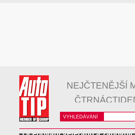
NEJČTENĚJŠÍ 
ČTRNÁCTIDE
VYHLEDÁVÁNÍ
Oceňování veteránů a zánovníc