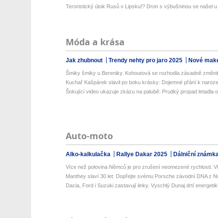
Teroristický útok Rusů v Lipsku!? Dron s výbušninou se našel u 
Móda a krása
Jak zhubnout
Trendy nehty pro jaro 2025
Nové make
Šmiky šmiky u Bereniky. Kohoutová se rozhodla zásadně změni
Kuchař Kašpárek slavil po boku krásky: Dojemné přání k naroz
Šokující video ukazuje zkázu na palubě: Prudký propad letadla o 
Auto-moto
Alko-kalkulačka
Rallye Dakar 2025
Dálniční známk
Více než polovina Němců je pro zrušení neomezené rychlosti. Vlá
Manthey slaví 30 let: Dopřejte svému Porsche závodní DNA z Nü
Dacia, Ford i Suzuki zastavují linky. Vyschlý Dunaj drtí energetik