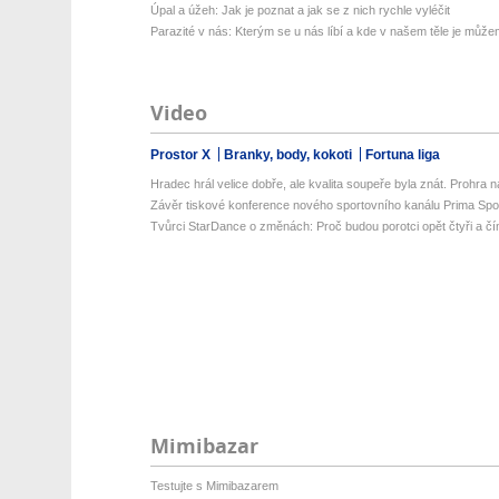
Úpal a úžeh: Jak je poznat a jak se z nich rychle vyléčit
Parazité v nás: Kterým se u nás líbí a kde v našem těle je můžem
Video
Prostor X
Branky, body, kokoti
Fortuna liga
Hradec hrál velice dobře, ale kvalita soupeře byla znát. Prohra na 
Závěr tiskové konference nového sportovního kanálu Prima Spo
Tvůrci StarDance o změnách: Proč budou porotci opět čtyři a čí
Mimibazar
Testujte s Mimibazarem