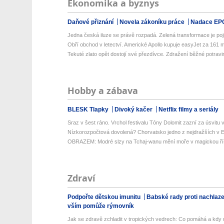
Ekonomika a byznys
Daňové přiznání
Novela zákoníku práce
Nadace EP
Jedna česká iluze se právě rozpadá. Zelená transformace je poji
Obří obchod v letectví. Americké Apollo kupuje easyJet za 161 mil
Tekuté zlato opět dostojí své přezdívce. Zdražení běžné potravin
Hobby a zábava
BLESK Tlapky
Divoký kačer
Netflix filmy a seriály
Sraz v šest ráno. Vrchol festivalu Tóny Dolomit zazní za úsvitu v
Nízkorozpočtová dovolená? Chorvatsko jedno z nejdražších v Ev
OBRAZEM: Modré slzy na Tchaj-wanu mění moře v magickou ří
Zdraví
Podpořte dětskou imunitu
Babské rady proti nachlaz
vším pomůže rýmovník
Jak se zdravě zchladit v tropických vedrech: Co pomáhá a kdy už