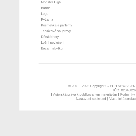
Monster High
Barbie
Lego
Pyžama
Kosmetika a parfémy
Teplákové soupravy
Dětské boty
Ložní povlečení
Bazar nábytku
© 2001 - 2026 Copyright
CZECH NEWS CENT
IČO: 02346826,
Autorská práva k publikovaným materiálům
Podmínky p
Nastavení soukromí
Vlastnická struktu