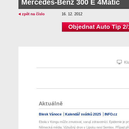
Mercedes-Benz 300 E 4Matic
zpět na číslo
16. 12. 2012
Objednat Auto Tip 2/
Kla
Aktuálně
Blesk Vánoce
Kalendář svátků 2025
INFO.cz
Ebola v Kongu může zmutovat, varují zdravotníci. Epidemie je pr
Německá média: Výbušný dron v Lipsku nesl Semtex. Případ pře