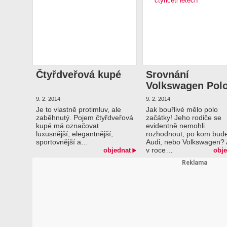
Čtyřdveřová kupé
Srovnání
Volkswagen Pol
po čtyřiceti lete
9. 2. 2014
9. 2. 2014
Je to vlastně protimluv, ale
Jak bouřlivé mělo polo
zaběhnutý. Pojem čtyřdveřová
začátky! Jeho rodiče se
kupé má označovat
evidentně nemohli
luxusnější, elegantnější,
rozhodnout, po kom bud
sportovnější a…
Audi, nebo Volkswagen? 
v roce…
objednat
obje