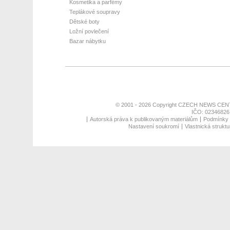
Kosmetika a parfémy
Teplákové soupravy
Dětské boty
Ložní povlečení
Bazar nábytku
© 2001 - 2026 Copyright
CZECH NEWS CENT
IČO: 02346826,
Autorská práva k publikovaným materiálům
Podmínky p
Nastavení soukromí
Vlastnická struktu