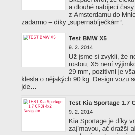
a dlouhé nabíjecí časy
z Amsterdamu do Mnic
zadarmo – díky „supernabíječkám“.
Test BMW X5
9. 2. 2014
Už jsme si zvykli, že 
rostou, X5 není výjimk
29 mm, pozitivní je vš
klesla o nějakých 90 kg. Design vozu s
jde…
Test Kia Sportage 1.7 
9. 2. 2014
Kia Sportage je díky v
zajímavou, ač dražší a