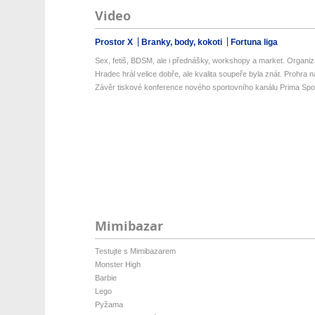
Video
Prostor X
Branky, body, kokoti
Fortuna liga
Sex, fetiš, BDSM, ale i přednášky, workshopy a market. Organizá
Hradec hrál velice dobře, ale kvalita soupeře byla znát. Prohra na 
Závěr tiskové konference nového sportovního kanálu Prima Spo
Mimibazar
Testujte s Mimibazarem
Monster High
Barbie
Lego
Pyžama