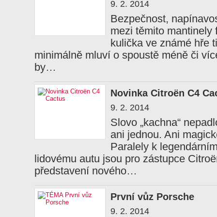
9. 2. 2014
Bezpečnost, napínavost
mezi těmito mantinely 
kulička ve známé hře ti
minimálně mluví o spoustě méně či víc
by…
Novinka Citroën C4 Ca
9. 2. 2014
Slovo „kachna“ nepadlo
ani jednou. Ani magic
Paralely k legendární
lidovému autu jsou pro zástupce Citroën
představení nového…
První vůz Porsche
9. 2. 2014