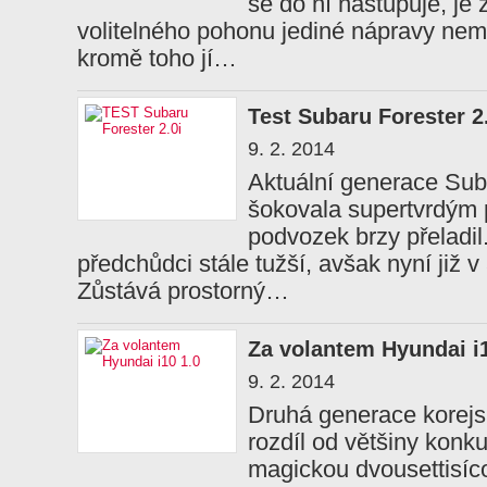
se do ní nastupuje, je 
volitelného pohonu jediné nápravy nemu
kromě toho jí…
Test Subaru Forester 2
9. 2. 2014
Aktuální generace Sub
šokovala supertvrdým 
podvozek brzy přeladil.
předchůdci stále tužší, avšak nyní již 
Zůstává prostorný…
Za volantem Hyundai i1
9. 2. 2014
Druhá generace korejs
rozdíl od většiny konk
magickou dvousettisíc