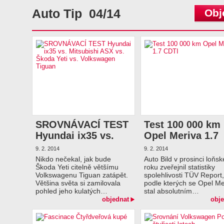
Auto Tip 04/14
Obj
SROVNÁVACÍ TEST
Test 100 000 km
Hyundai ix35 vs.
Opel Meriva 1.7
Mitsubishi ASX vs.
CDTI
9. 2. 2014
9. 2. 2014
Škoda Yeti vs.…
Nikdo nečekal, jak bude
Auto Bild v prosinci loňs
Škoda Yeti citelně většímu
roku zveřejnil statistiky
Volkswagenu Tiguan zatápět.
spolehlivosti TÜV Report,
Většina světa si zamilovala
podle kterých se Opel Me
pohled jeho kulatých…
stal absolutním…
objednat
obje