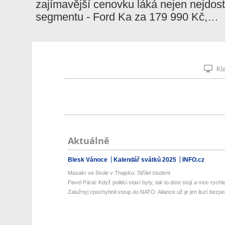
zajímavější cenovku láká nejen nejdos
segmentu - Ford Ka za 179 990 Kč,…
Kla
Aktuálně
Blesk Vánoce
Kalendář svátků 2025
INFO.cz
Masakr ve škole v Thajsku: Střílel student
Pavel Páral: Když politici staví byty, tak to dost stojí a moc rychle 
Zalužnyj zpochybnil vstup do NATO. Aliance už je jen iluzí bezpeč