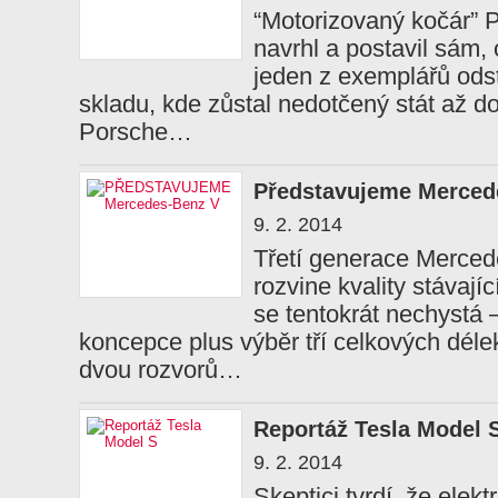
“Motorizovaný kočár” P
navrhl a postavil sám,
jeden z exemplářů od
skladu, kde zůstal nedotčený stát až d
Porsche…
Představujeme Merced
9. 2. 2014
Třetí generace Merce
rozvine kvality stávají
se tentokrát nechystá 
koncepce plus výběr tří celkových dél
dvou rozvorů…
Reportáž Tesla Model 
9. 2. 2014
Skeptici tvrdí, že elek