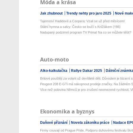
Móda a krása
Jak zhubnout
Trendy nehty pro jaro 2025
Nové make
Tajemství Hadidové a Coopera: Vzali se už před měsícem!
Státní hymna a salvy: Česko se loučí s Knížákem (†86)
Nadupaný podzimní program TV Prima! Na co se můžete těšit?
Auto-moto
Alko-kalkulačka
Rallye Dakar 2025
Dálniční známk
Britové pouštějí za volant už devítileté děti. Důvodem je bizarní si
Peugeot 208 E-GTi má nakopnout prodeje značky. Na žádném S
Více než polovina Němců je pro zrušení neomezené rychlosti. Vlá
Ekonomika a byznys
Daňové přiznání
Novela zákoníku práce
Nadace EP
Firmy couvají od Prague Pride. Podporu duhovému festivalu škrtl 