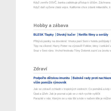
Když zemře OSVČ, banka zablokuje přístup k účtům. Záchrana ro
Když daň vyžene zlatá vejce. Kalifornie chce zdanit miliardáře, ti 
Hobby a zábava
BLESK Tlapky
Divoký kačer
Netflix filmy a seriály
Přibývá paniky na dovolené: Vnuka paní Soni v hotelu poštípaly š
Tipy na víkend: Harry Potter na výstavě! Folklor, bitvy i setkání 
Sraz v šest ráno. Vrchol festivalu Tóny Dolomit zazní za úsvitu v
Zdraví
Podpořte dětskou imunitu
Babské rady proti nachlaz
vším pomůže rýmovník
Jak se zdravě zchladit v tropických vedrech: Co pomáhá a kdy už
Úpal a úžeh: Jak je poznat a jak se z nich rychle vyléčit
Parazité v nás: Kterým se u nás líbí a kde v našem těle je můžem