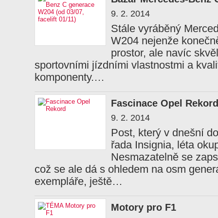
9. 2. 2014
Stále vyráběný Merce
W204 nejenže konečně 
prostor, ale navíc skv
sportovními jízdními vlastnostmi a kva
komponenty.…
Fascinace Opel Rekor
9. 2. 2014
Post, který v dnešní d
řada Insignia, léta ok
Nesmazatelně se zapsa
což se ale dá s ohledem na osm genera
exempláře, ještě…
Motory pro F1