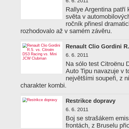
6. 6. 2011
Rallye Argentina patří 
světa v automobilových
ročník přinesl dramatic
rozhodovalo až v samém závěru.
Renault Clio Gordini R
6. 6. 2011
Na sólo test Citroënu
Auto Tipu navazuje v t
největšími soupeři, z 
charakter kombi.
Restrikce dopravy
6. 6. 2011
Boj se strašákem emis
frontách, z Bruselu př