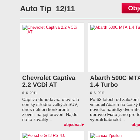
Auto Tip 12/11
Obj
Chevrolet Captiva
Abarth 500C MT
2.2 VCDi AT
1.4 Turbo
6. 6. 2011
6. 6. 2011
Captiva donedávna otevírala
Po 62 letech od založení
ceníky středně velkých SUV,
vstoupil Abarth na český 
dnes někteří konkurenti
nevelké nabídky dvorníh
zlevnili na její úroveň. Najde
úpravce Fiatu jsme pro t
na to zavalitý…
vybrali kabriolet…
objednat
obje