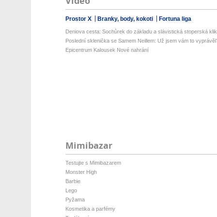
Video
Prostor X
Branky, body, kokoti
Fortuna liga
Deniova cesta: Sochůrek do základu a slávistická stoperská klik
Poslední sklenička se Samem Neillem: Už jsem vám to vyprávěl
Epicentrum Kalousek Nové nahrání
Mimibazar
Testujte s Mimibazarem
Monster High
Barbie
Lego
Pyžama
Kosmetika a parfémy