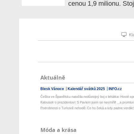
cenou 1,9 milionu. Sto
Kla
Aktuálně
Blesk Vánoce
Kalendář svátků 2025
INFO.cz
Češka ve Španělsku natočila nedůstojný boj o lehátka: Hosté spri
Kalousek o prezidentovi: S Pavlem jsem se nesmířil! ...a promluvil
Podrobnosti o Turkově nehodě: Co ho čeká a kdy padne verdikt
Móda a krása