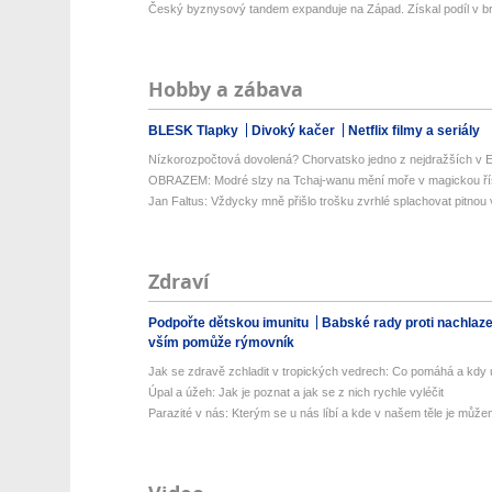
Český byznysový tandem expanduje na Západ. Získal podíl v bri
Hobby a zábava
BLESK Tlapky
Divoký kačer
Netflix filmy a seriály
Nízkorozpočtová dovolená? Chorvatsko jedno z nejdražších v Ev
OBRAZEM: Modré slzy na Tchaj-wanu mění moře v magickou ří
Jan Faltus: Vždycky mně přišlo trošku zvrhlé splachovat pitnou
Zdraví
Podpořte dětskou imunitu
Babské rady proti nachlaz
vším pomůže rýmovník
Jak se zdravě zchladit v tropických vedrech: Co pomáhá a kdy už
Úpal a úžeh: Jak je poznat a jak se z nich rychle vyléčit
Parazité v nás: Kterým se u nás líbí a kde v našem těle je můžem