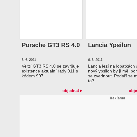
Porsche GT3 RS 4.0
Lancia Ypsilon
6. 6. 2011
6. 6. 2011
Verzí GT3 RS 4.0 se završuje
Lancia leží na lopatkách 
existence aktuální řady 911 s
nový ypsilon by jí měl po
kódem 997
se zvednout. Podaří se 
to?
objednat
obje