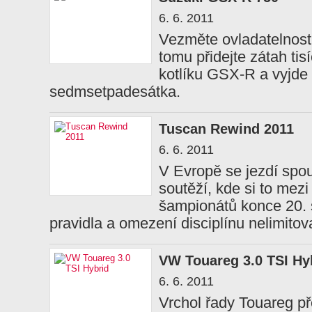
6. 6. 2011
Vezměte ovladatelnost 
tomu přidejte zátah tis
kotlíku GSX-R a vyjde 
sedmsetpadesátka.
Tuscan Rewind 2011
6. 6. 2011
V Evropě se jezdí spo
soutěží, kde si to mez
šampionátů konce 20. s
pravidla a omezení disciplínu nelimitova
VW Touareg 3.0 TSI Hy
6. 6. 2011
Vrchol řady Touareg pře