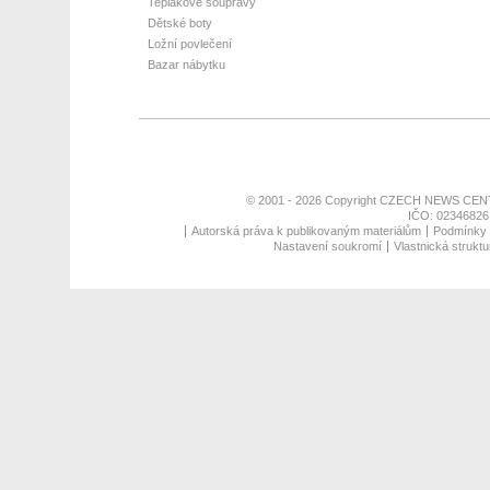
Teplákové soupravy
Dětské boty
Ložní povlečení
Bazar nábytku
© 2001 - 2026 Copyright
CZECH NEWS CENT
IČO: 02346826,
Autorská práva k publikovaným materiálům
Podmínky p
Nastavení soukromí
Vlastnická struktu