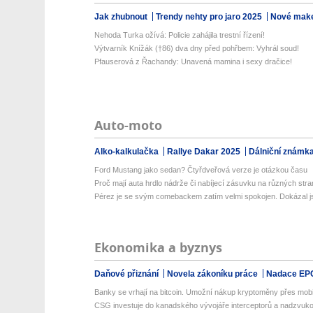
Jak zhubnout
Trendy nehty pro jaro 2025
Nové make
Nehoda Turka ožívá: Policie zahájila trestní řízení!
Výtvarník Knížák (†86) dva dny před pohřbem: Vyhrál soud!
Pfauserová z Řachandy: Unavená mamina i sexy dračice!
Auto-moto
Alko-kalkulačka
Rallye Dakar 2025
Dálniční známk
Ford Mustang jako sedan? Čtyřdveřová verze je otázkou času
Proč mají auta hrdlo nádrže či nabíjecí zásuvku na různých str
Pérez je se svým comebackem zatím velmi spokojen. Dokázal js
Ekonomika a byznys
Daňové přiznání
Novela zákoníku práce
Nadace EP
Banky se vrhají na bitcoin. Umožní nákup kryptoměny přes mobiln
CSG investuje do kanadského vývojáře interceptorů a nadzvuko