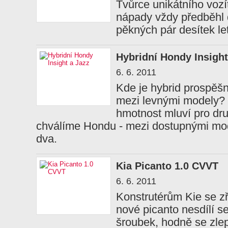
Tvůrce unikátního voz
nápady vždy předběhl 
pěkných pár desítek let
Hybridní Hondy Insight
6. 6. 2011
Kde je hybrid prospěšně
mezi levnými modely? 
hmotnost mluví pro dru
chválíme Hondu - mezi dostupnými mod
dva.
Kia Picanto 1.0 CVVT
6. 6. 2011
Konstrutérům Kie se zř
nové picanto nesdílí se
šroubek, hodně se zlep