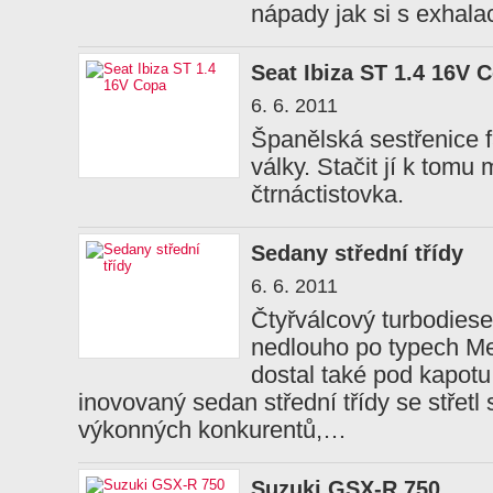
nápady jak si s exhala
Seat Ibiza ST 1.4 16V 
6. 6. 2011
Španělská sestřenice f
války. Stačit jí k tomu
čtrnáctistovka.
Sedany střední třídy
6. 6. 2011
Čtyřválcový turbodiese
nedlouho po typech M
dostal také pod kapot
inovovaný sedan střední třídy se střetl 
výkonných konkurentů,…
Suzuki GSX-R 750