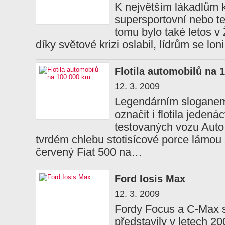
K největším lákadlům 
supersportovní nebo te
tomu bylo také letos v 
díky světové krizi oslabil, lídrům se lo
Flotila automobilů na 
12. 3. 2009
Legendárním slogane
označit i flotila jeden
testovaných vozu Auto 
tvrdém chlebu stotisícové porce lámou 
červený Fiat 500 na…
Ford Iosis Max
12. 3. 2009
Fordy Focus a C-Max 
představily v letech 20