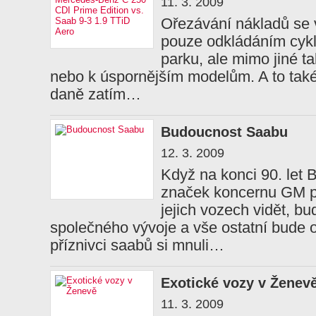
11. 3. 2009
Ořezávání nákladů se 
pouze odkládáním cyk
parku, ale mimo jiné t
nebo k úspornějším modelům. A to také
daně zatím…
Budoucnost Saabu
12. 3. 2009
Když na konci 90. let 
značek koncernu GM pr
jejich vozech vidět, b
společného vývoje a vše ostatní bude od
příznivci saabů si mnuli…
Exotické vozy v Ženev
11. 3. 2009