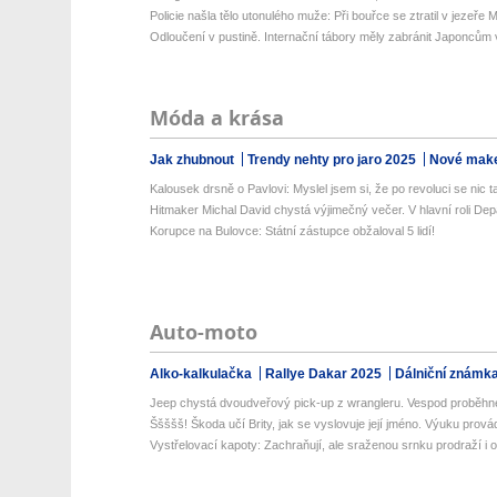
Policie našla tělo utonulého muže: Při bouřce se ztratil v jezeře 
Odloučení v pustině. Internační tábory měly zabránit Japoncům v
Móda a krása
Jak zhubnout
Trendy nehty pro jaro 2025
Nové make
Kalousek drsně o Pavlovi: Myslel jsem si, že po revoluci se nic t
Hitmaker Michal David chystá výjimečný večer. V hlavní roli Dep
Korupce na Bulovce: Státní zástupce obžaloval 5 lidí!
Auto-moto
Alko-kalkulačka
Rallye Dakar 2025
Dálniční známk
Jeep chystá dvoudveřový pick-up z wrangleru. Vespod proběhne
Ššššš! Škoda učí Brity, jak se vyslovuje její jméno. Výuku provádí
Vystřelovací kapoty: Zachraňují, ale sraženou srnku prodraží i o 