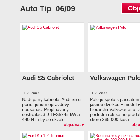
Auto Tip 06/09
Obj
Audi S5 Cabriolet
Volkswagen Pol
11. 3. 2009
11. 3. 2009
Nadupaný kabriolet Audi S5 si
Polo je spolu s passatem
pořídí jenom opravdový
jasnou dvojkou v modelo
nadšenec. Přeplňovaný
hierarchii Volkswagenu, 
šestiválec 3.0 TFSI/245 kW a
poslední rok se ho proda
440 N.m by se skvěle…
skoro 285 000 kusů.…
objednat
obje