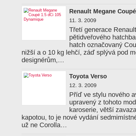
Renault Megane Coupé
11. 3. 2009
Třetí generace Renaul
pětidveřového hatchbac
hatch označovaný Cou
nižší a o 10 kg lehčí, záď splývá pod
designérům,…
Toyota Verso
12. 3. 2009
Příď ve stylu nového 
upravený z tohoto model
karoserie, větší zavaz
kapotou, to je nové vydání sedmimíst
už ne Corolla…