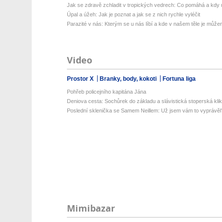
Jak se zdravě zchladit v tropických vedrech: Co pomáhá a kdy už
Úpal a úžeh: Jak je poznat a jak se z nich rychle vyléčit
Parazité v nás: Kterým se u nás líbí a kde v našem těle je můžem
Video
Prostor X
Branky, body, kokoti
Fortuna liga
Pohřeb policejního kapitána Jána
Deniova cesta: Sochůrek do základu a slávistická stoperská klik
Poslední sklenička se Samem Neillem: Už jsem vám to vyprávěl
Mimibazar