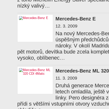
nízký valivý…
Mercedes-Benz E
12. 3. 2009
Na nový Mercedes-Be
úspěšným předchůdců
nároky. V okolí Madrid
pět motorů, devítka bude zcela kompletn
vysoko, oblíbenec…
Mercedes-Benz ML 320
11. 3. 2009
Druhá generace Merce
letech omladila, ještě 
linky. Pero designéra 
přídi s většími vstupními otvory vzduc