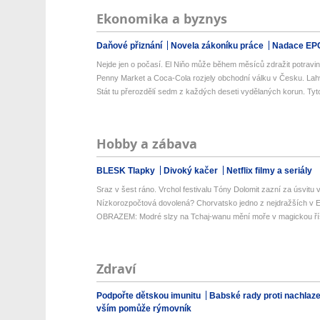
Ekonomika a byznys
Daňové přiznání
Novela zákoníku práce
Nadace EP
Nejde jen o počasí. El Niňo může během měsíců zdražit potraviny
Penny Market a Coca-Cola rozjely obchodní válku v Česku. Lahve
Stát tu přerozdělí sedm z každých deseti vydělaných korun. Tyt
Hobby a zábava
BLESK Tlapky
Divoký kačer
Netflix filmy a seriály
Sraz v šest ráno. Vrchol festivalu Tóny Dolomit zazní za úsvitu v
Nízkorozpočtová dovolená? Chorvatsko jedno z nejdražších v Ev
OBRAZEM: Modré slzy na Tchaj-wanu mění moře v magickou ří
Zdraví
Podpořte dětskou imunitu
Babské rady proti nachlaz
vším pomůže rýmovník