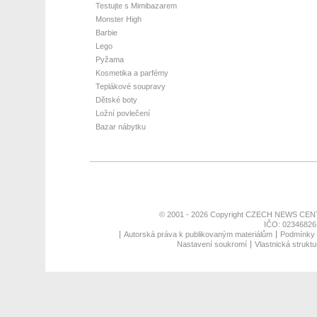
Testujte s Mimibazarem
Monster High
Barbie
Lego
Pyžama
Kosmetika a parfémy
Teplákové soupravy
Dětské boty
Ložní povlečení
Bazar nábytku
© 2001 - 2026 Copyright
CZECH NEWS CENT
IČO: 02346826,
Autorská práva k publikovaným materiálům
Podmínky p
Nastavení soukromí
Vlastnická struktu