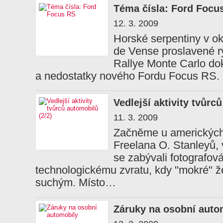
Téma čísla: Ford Focu
12. 3. 2009
Horské serpentiny v ok
de Vense proslavené r
Rallye Monte Carlo dok
a nedostatky nového Fordu Focus RS.
Vedlejší aktivity tvůrc
11. 3. 2009
Začněme u amerických 
Freelana O. Stanleyů, 
se zabývali fotografo
technologickému zvratu, kdy "mokré" že
suchým. Místo…
Záruky na osobní auto