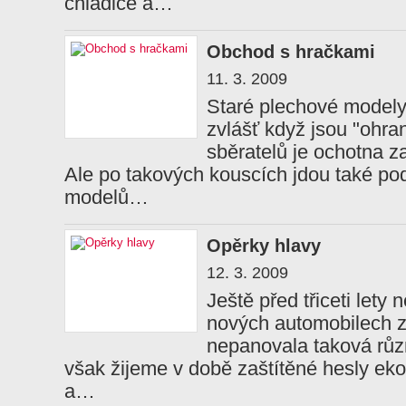
chladiče a…
Obchod s hračkami
11. 3. 2009
Staré plechové modely 
zvlášť když jsou "ohra
sběratelů je ochotna z
Ale po takových kouscích jdou také po
modelů…
Opěrky hlavy
12. 3. 2009
Ještě před třiceti lety
nových automobilech zc
nepanovala taková růz
však žijeme v době zaštítěné hesly ek
a…