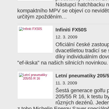
Nástupci hatchbacku niž
kompaktního MPV se objeví co nevidět,
určitým zpožděním…
Infiniti FX50S
12. 3. 2009
Oficiální české zastoup
dvacetiletou tradicí se 
díky individuálním dov
"ef-ikska" na našich silnicích novink
Letní pneumatiky 205/5
11. 3. 2009
Šestá generace golfu 
205/55 R 16, k testu b
různých dezénů. Jedená
z toho Michelin Energy Saver speciálně