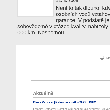
12. 3. 2009
Není to tak dlouho, kd
osobních vozů vztahov
garance. V podstatě je
sebevědomé v otázce kvality, nabízely
000 km. Nespornou…
Kla
Aktuálně
Blesk Vánoce
Kalendář svátků 2025
INFO.cz
Fotograf Kratochvíl: Nefotím kvůli senzaci, ale svědectví. Ve ven