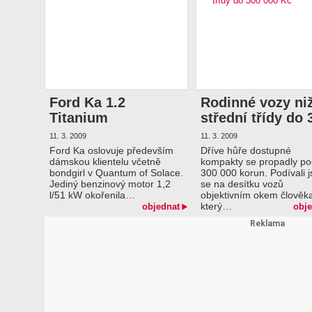
Ford Ka 1.2
Rodinné vozy niž
Titanium
střední třídy do 
000 Kč
11. 3. 2009
11. 3. 2009
Ford Ka oslovuje především
Dříve hůře dostupné
dámskou klientelu včetně
kompakty se propadly p
bondgirl v Quantum of Solace.
300 000 korun. Podívali 
Jediný benzinový motor 1,2
se na desítku vozů
l/51 kW okořenila…
objektivním okem člověk
který…
objednat
obje